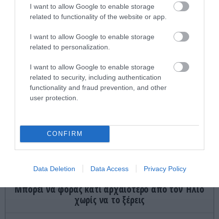
I want to allow Google to enable storage
related to functionality of the website or app.
ΚΟΣΜΟΣ
15:58
Γιατί οι πόρτες των χρηματοκιβωτίων είναι τόσο
I want to allow Google to enable storage
τεράστιες;
related to personalization.
I want to allow Google to enable storage
ΙΣΤΟΡΙΑ
15:57
related to security, including authentication
Τα εγκαταλελειμμένα ξενοδοχεία που κάποτε
functionality and fraud prevention, and other
φιλοξενούσαν βασιλιάδες και σταρ
user protection.
ΔΙΕΘΝΗΣ ΑΣΦΑΛΕΙΑ
15:53
Ιράν: «Το άνοιγμα των Στενών του Ορμούζ
CONFIRM
εξαρτάται από την αποδοχή των όρων μας από
τις ΗΠΑ»
Data Deletion
Data Access
Privacy Policy
ΚΟΣΜΟΣ
15:45
Μπορεί να φοράς κάτι αρχαιότερο από τον Ήλιο
χωρίς να το ξέρεις