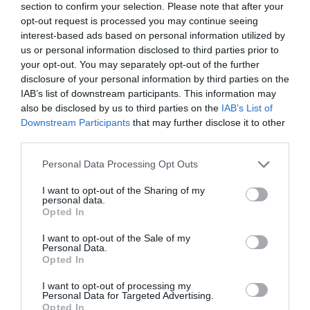
section to confirm your selection. Please note that after your
opt-out request is processed you may continue seeing
interest-based ads based on personal information utilized by
Ακολουθήστε το
pronews.gr
στο
us or personal information disclosed to third parties prior to
Google News και μάθετε πρώτοι όλες
your opt-out. You may separately opt-out of the further
τις ειδήσεις
disclosure of your personal information by third parties on the
IAB’s list of downstream participants. This information may
also be disclosed by us to third parties on the
IAB’s List of
Downstream Participants
that may further disclose it to other
TAGS:
ΝΑΤΟ
ΠΥΡΗΝΙΚΑ
ΡΩΣΙΑ
third parties.
Please note that this website/app uses one or more Google
Personal Data Processing Opt Outs
services and may gather and store information including but
Δείτε μας ζωντανά στο
YouTube
,
not limited to your visit or usage behaviour. You may click to
I want to opt-out of the Sharing of my
Twitch
,
X
,
Telegram
personal data.
grant or deny consent to Google and its third-party tags to
Opted In
use your data for below specified purposes in below Google
consent section.
I want to opt-out of the Sale of my
Personal Data.
Opted In
I want to opt-out of processing my
Personal Data for Targeted Advertising.
Opted In