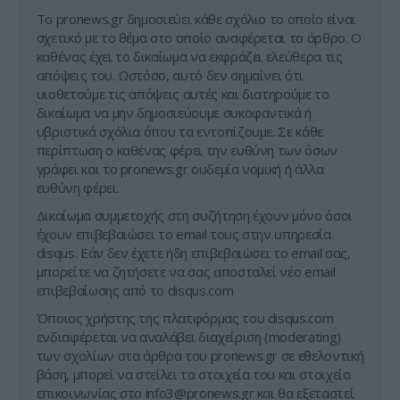
Tο pronews.gr δημοσιεύει κάθε σχόλιο το οποίο είναι
σχετικό με το θέμα στο οποίο αναφέρεται το άρθρο. Ο
καθένας έχει το δικαίωμα να εκφράζει ελεύθερα τις
απόψεις του. Ωστόσο, αυτό δεν σημαίνει ότι
υιοθετούμε τις απόψεις αυτές και διατηρούμε το
δικαίωμα να μην δημοσιεύουμε συκοφαντικά ή
υβριστικά σχόλια όπου τα εντοπίζουμε. Σε κάθε
περίπτωση ο καθένας φέρει την ευθύνη των όσων
γράφει και το pronews.gr ουδεμία νομική ή άλλα
ευθύνη φέρει.
Δικαίωμα συμμετοχής στη συζήτηση έχουν μόνο όσοι
έχουν επιβεβαιώσει το email τους στην υπηρεσία
disqus. Εάν δεν έχετε ήδη επιβεβαιώσει το email σας,
μπορείτε να ζητήσετε να σας αποσταλεί νέο email
επιβεβαίωσης από το disqus.com
Όποιος χρήστης της πλατφόρμας του disqus.com
ενδιαφέρεται να αναλάβει διαχείριση (moderating)
των σχολίων στα άρθρα του pronews.gr σε εθελοντική
βάση, μπορεί να στείλει τα στοιχεία του και στοιχεία
επικοινωνίας στο
info3@pronews.gr
και θα εξεταστεί