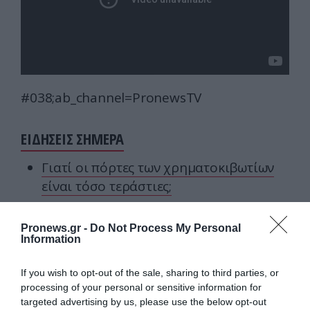
#038;ab_channel=PronewsTV
ΕΙΔΗΣΕΙΣ ΣΗΜΕΡΑ
Γιατί οι πόρτες των χρηματοκιβωτίων
είναι τόσο τεράστιες;
Τα εγκαταλελειμμένα ξενοδοχεία που
κάποτε φιλοξενούσαν βασιλιάδες και
Pronews.gr -
Do Not Process My Personal
Information
σταρ
Ιράν: «Το άνοιγμα των Στενών του
If you wish to opt-out of the sale, sharing to third parties, or
processing of your personal or sensitive information for
Ορμούζ εξαρτάται από την αποδοχή
targeted advertising by us, please use the below opt-out
των όρων μας από τις ΗΠΑ»