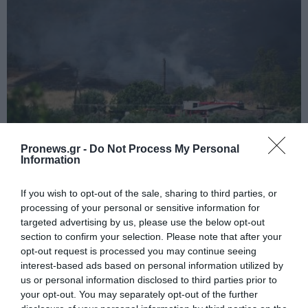
PRONEWS.GR /
ΕΣΩΤΕΡΙΚΗ ΑΣΦΑΛΕΙΑ
Pronews.gr -
Do Not Process My Personal
Κεφαλονιά: Προφυλακιστέος ο 44χρονος
Information
για την μεγάλη φωτιά στην περιοχή της
If you wish to opt-out of the sale, sharing to third parties, or
Πάστρας
processing of your personal or sensitive information for
targeted advertising by us, please use the below opt-out
06.08.2026 | 10:07
section to confirm your selection. Please note that after your
opt-out request is processed you may continue seeing
interest-based ads based on personal information utilized by
us or personal information disclosed to third parties prior to
your opt-out. You may separately opt-out of the further