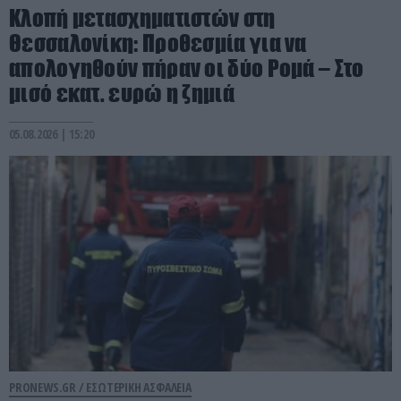
Κλοπή μετασχηματιστών στη
Θεσσαλονίκη: Προθεσμία για να
απολογηθούν πήραν οι δύο Ρομά – Στο
μισό εκατ. ευρώ η ζημιά
05.08.2026 | 15:20
PRONEWS.GR /
ΕΣΩΤΕΡΙΚΗ ΑΣΦΑΛΕΙΑ