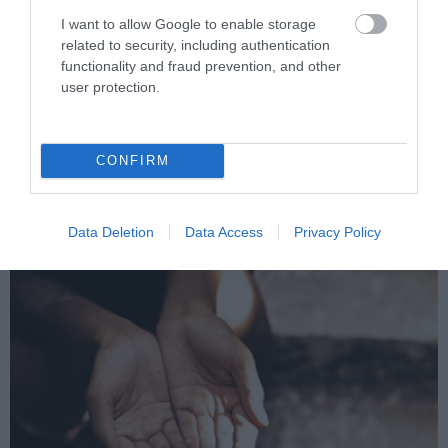
I want to allow Google to enable storage
related to security, including authentication
functionality and fraud prevention, and other
user protection.
PRONEWS.GR /
ΕΣΩΤΕΡΙΚΗ ΑΣΦΑΛΕΙΑ
Ρίο: Χτύπησαν 18χρονο με κατσαβίδι 13
φορές και πήγαν να τον πετάξουν στη
CONFIRM
θάλασσα!
05.08.2026 | 22:52
Data Deletion
Data Access
Privacy Policy