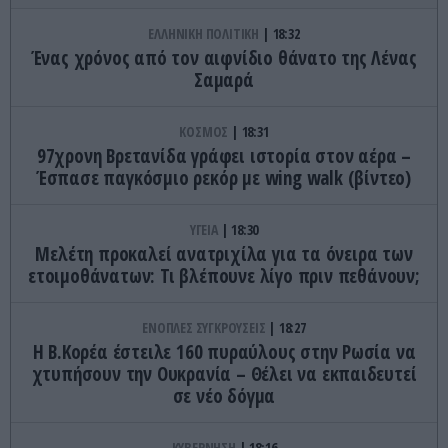
ΕΛΛΗΝΙΚΗ ΠΟΛΙΤΙΚΗ
18:32
Ένας χρόνος από τον αιφνίδιο θάνατο της Λένας
Σαμαρά
ΚΟΣΜΟΣ
18:31
97χρονη Βρετανίδα γράφει ιστορία στον αέρα –
Έσπασε παγκόσμιο ρεκόρ με wing walk (βίντεο)
ΥΓΕΙΑ
18:30
Μελέτη προκαλεί ανατριχίλα για τα όνειρα των
ετοιμοθάνατων: Τι βλέπουνε λίγο πριν πεθάνουν;
ΕΝΟΠΛΕΣ ΣΥΓΚΡΟΥΣΕΙΣ
18:27
Η Β.Κορέα έστειλε 160 πυραύλους στην Ρωσία να
χτυπήσουν την Ουκρανία – Θέλει να εκπαιδευτεί
σε νέο δόγμα
ΚΥΒΕΡΝΗΣΗ
18:16