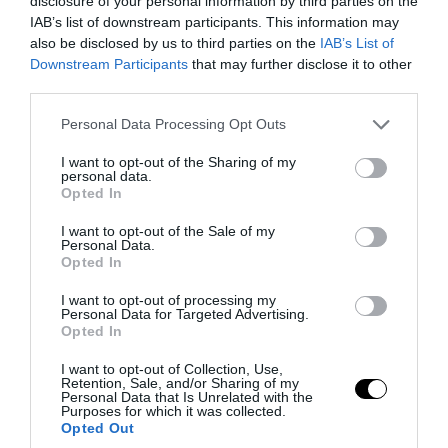
disclosure of your personal information by third parties on the
IAB’s list of downstream participants. This information may
also be disclosed by us to third parties on the
IAB’s List of
Downstream Participants
that may further disclose it to other
third parties.
Please note that this website/app uses one or more Google
Personal Data Processing Opt Outs
services and may gather and store information including but
not limited to your visit or usage behaviour. You may click to
I want to opt-out of the Sharing of my
PRONEWS.GR /
ΕΣΩΤΕΡΙΚΗ ΑΣΦΑΛΕΙΑ
personal data.
grant or deny consent to Google and its third-party tags to
Opted In
Μύκονος: Χειροπέδες σε αστυνομικό για
use your data for below specified purposes in below Google
consent section.
επικίνδυνη οδήγηση – Χρησιμοποίησε
I want to opt-out of the Sale of my
Personal Data.
φάρο και σειρήνα για προσπεράσεις
Opted In
I want to opt-out of processing my
06.08.2026 | 08:49
Personal Data for Targeted Advertising.
Opted In
I want to opt-out of Collection, Use,
Retention, Sale, and/or Sharing of my
Personal Data that Is Unrelated with the
Purposes for which it was collected.
Opted Out