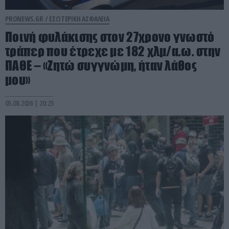
PRONEWS.GR /
ΕΣΩΤΕΡΙΚΗ ΑΣΦΑΛΕΙΑ
Ποινή φυλάκισης στον 27χρονο γνωστό
τράπερ που έτρεχε με 182 χλμ/α.ω. στην
ΠΑΘΕ – «Ζητώ συγγνώμη, ήταν λάθος
μου»
05.08.2026 | 20:25