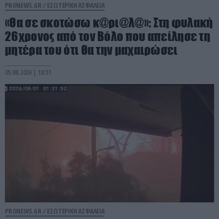
PRONEWS.GR /
ΕΣΩΤΕΡΙΚΗ ΑΣΦΑΛΕΙΑ
«Θα σε σκοτώσω κ@ρι@λ@»: Στη φυλακή
26χρονος από τον Βόλο που απείλησε τη
μητέρα του ότι θα την μαχαιρώσει
05.08.2026 | 18:51
PRONEWS.GR /
ΕΣΩΤΕΡΙΚΗ ΑΣΦΑΛΕΙΑ