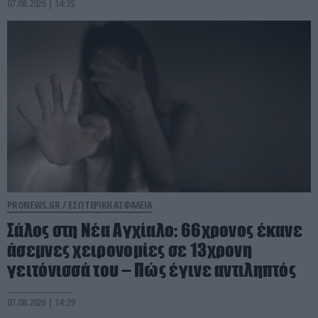
07.08.2026 | 14:35
PRONEWS.GR /
ΕΣΩΤΕΡΙΚΗ ΑΣΦΑΛΕΙΑ
Σάλος στη Νέα Αγχίαλο: 66χρονος έκανε
άσεμνες χειρονομίες σε 13χρονη
γειτόνισσά του – Πώς έγινε αντιληπτός
07.08.2026 | 14:29