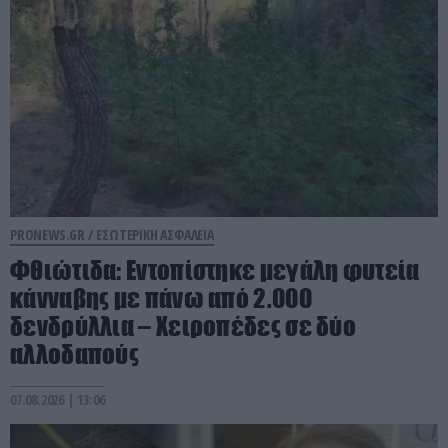
PRONEWS.GR /
ΕΣΩΤΕΡΙΚΗ ΑΣΦΑΛΕΙΑ
Φθιώτιδα: Εντοπίστηκε μεγάλη φυτεία
κάνναβης με πάνω από 2.000
δενδρύλλια – Xειροπέδες σε δύο
αλλοδαπούς
07.08.2026 | 13:06