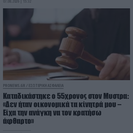
07.08.2026 | 15:32
PRONEWS.GR /
ΕΣΩΤΕΡΙΚΗ ΑΣΦΑΛΕΙΑ
Καταδικάστηκε ο 55χρονος στον Μυστρα:
«Δεν ήταν οικονομικά τα κίνητρά μου –
Είχα την ανάγκη να τον κρατήσω
άφθαρτο»