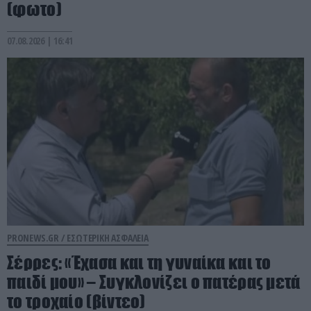
(φωτο)
07.08.2026 | 16:41
PRONEWS.GR /
ΕΣΩΤΕΡΙΚΗ ΑΣΦΑΛΕΙΑ
Σέρρες: «Έχασα και τη γυναίκα και το
παιδί μου» – Συγκλονίζει ο πατέρας μετά
το τροχαίο (βίντεο)