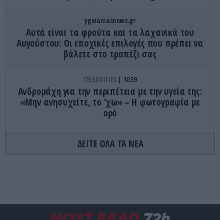
ygeiamasnews.gr
Αυτά είναι τα φρούτα και τα λαχανικά του
Αυγούστου: Οι εποχικές επιλογές που πρέπει να
βάλετε στο τραπέζι σας
CELEBRITIES
10:39
Ανδρομάχη για την περιπέτεια με την υγεία της:
«Μην ανησυχείτε, το ’χω» – H φωτογραφία με
ορό
ΚΟΣΜΟΣ
10:38
ΔΕΙΤΕ ΟΛΑ ΤΑ ΝΕΑ
Ο ευφάνταστος τρόπος πρατηρίου καυσίμων στη
Νέα Υόρκη: Προσφέρει έκπτωση σε όσους
οδηγούς… χορέψουν (βίντεο)
GOOD LIFE
10:30
Γιατί φαινόμαστε πιο όμορφοι στον καθρέφτη
MOST READ
72h
παρά στις φωτογραφίες;