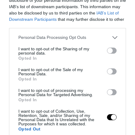
disclosure of your personal information by third parties on the
PRONEWS.GR /
ΕΣΩΤΕΡΙΚΗ ΑΣΦΑΛΕΙΑ
IAB’s list of downstream participants. This information may
Νέα απάτη με «μαϊμού» email από τον e-
also be disclosed by us to third parties on the
IAB’s List of
ΕΦΚΑ – Πώς κλέβουν προσωπικά
Downstream Participants
that may further disclose it to other
third parties.
στοιχεία
Please note that this website/app uses one or more Google
Personal Data Processing Opt Outs
07.08.2026 | 18:52
services and may gather and store information including but
not limited to your visit or usage behaviour. You may click to
I want to opt-out of the Sharing of my
personal data.
grant or deny consent to Google and its third-party tags to
Opted In
use your data for below specified purposes in below Google
consent section.
I want to opt-out of the Sale of my
Personal Data.
Opted In
I want to opt-out of processing my
Personal Data for Targeted Advertising.
Opted In
I want to opt-out of Collection, Use,
Retention, Sale, and/or Sharing of my
Personal Data that Is Unrelated with the
Purposes for which it was collected.
PRONEWS.GR /
ΕΣΩΤΕΡΙΚΗ ΑΣΦΑΛΕΙΑ
Opted Out