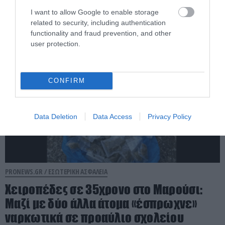
ζητά «τιμή» για ανήλικο κορίτσι! (βίντεο)
I want to allow Google to enable storage
related to security, including authentication
07.08.2026 | 18:35
functionality and fraud prevention, and other
user protection.
CONFIRM
Data Deletion
Data Access
Privacy Policy
PRONEWS.GR /
ΕΣΩΤΕΡΙΚΗ ΑΣΦΑΛΕΙΑ
Χειροπέδες σε 35χρονο στο Μαρούσι:
Μαζί με δύο άλλα άτομα «έσπρωχνε»
ναρκωτικά σε προαύλιο σχολείου