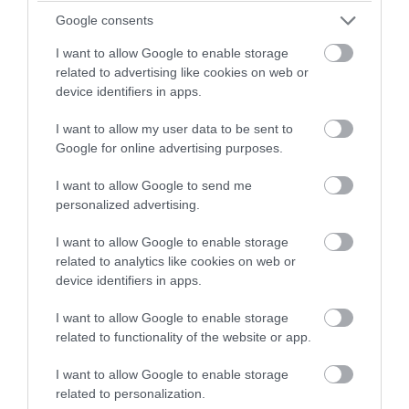
Φωτιά στο Στεφάνι Κορινθίας – Μεγάλη
Google consents
κινητοποίηση με 11 εναέρια μέσα
I want to allow Google to enable storage
related to advertising like cookies on web or
07.08.2026 | 18:36
device identifiers in apps.
I want to allow my user data to be sent to
Google for online advertising purposes.
I want to allow Google to send me
personalized advertising.
I want to allow Google to enable storage
related to analytics like cookies on web or
device identifiers in apps.
I want to allow Google to enable storage
PRONEWS.GR /
ΕΣΩΤΕΡΙΚΗ ΑΣΦΑΛΕΙΑ
related to functionality of the website or app.
Σοκ στην Κρήτη: Ημίγυμνος τουρίστας
I want to allow Google to enable storage
πλησιάζει γυναίκα σε επιχείρηση και
related to personalization.