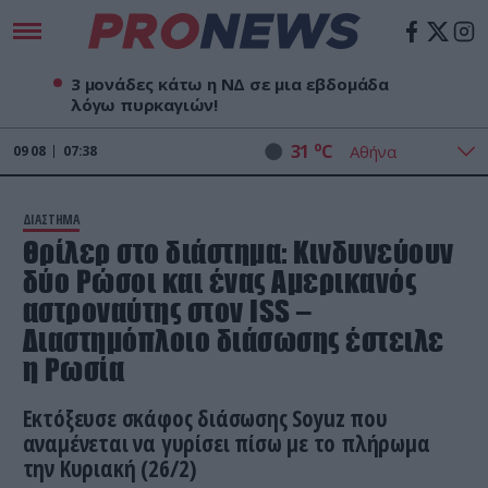
3 μονάδες κάτω η ΝΔ σε μια εβδομάδα
λόγω πυρκαγιών!
o
31
C
09
08
07:38
ΔΙΑΣΤΗΜΑ
Θρίλερ στο διάστημα: Κινδυνεύουν
δύο Ρώσοι και ένας Αμερικανός
αστροναύτης στον ISS –
Διαστημόπλοιο διάσωσης έστειλε
η Ρωσία
Eκτόξευσε σκάφος διάσωσης Soyuz που
αναμένεται να γυρίσει πίσω με το πλήρωμα
την Κυριακή (26/2)