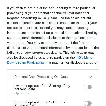
διαδρομές του κόσμου
If you wish to opt-out of the sale, sharing to third parties, or
Η Ισπανία νομιμοποιεί παράνομους
processing of your personal or sensitive information for
targeted advertising by us, please use the below opt-out
μετανάστες από την Αφρική – Για αυτή
section to confirm your selection. Please note that after your
την Ρωσίδα όμως επέλεξαν την απέλαση
opt-out request is processed you may continue seeing
interest-based ads based on personal information utilized by
us or personal information disclosed to third parties prior to
Ακολουθήστε το
pronews.gr
στο
your opt-out. You may separately opt-out of the further
Google News και μάθετε πρώτοι όλες
disclosure of your personal information by third parties on the
τις ειδήσεις
IAB’s list of downstream participants. This information may
also be disclosed by us to third parties on the
IAB’s List of
Downstream Participants
that may further disclose it to other
third parties.
TAGS:
ΑΣΤΡΟΝΑΥΤΕΣ
ΔΙΑΣΤΗΜΟΠΛΟΙΟ
ΡΩΣΙΑ
Please note that this website/app uses one or more Google
Personal Data Processing Opt Outs
services and may gather and store information including but
not limited to your visit or usage behaviour. You may click to
I want to opt-out of the Sharing of my
Δείτε μας ζωντανά στο
YouTube
,
personal data.
grant or deny consent to Google and its third-party tags to
Opted In
Twitch
,
X
,
Telegram
use your data for below specified purposes in below Google
consent section.
I want to opt-out of the Sale of my
Personal Data.