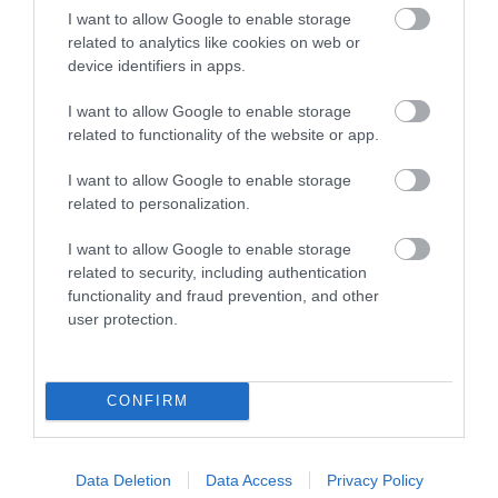
I want to allow Google to enable storage
related to analytics like cookies on web or
device identifiers in apps.
I want to allow Google to enable storage
ΤΕΛΕΥΤΑΙΕΣ ΕΙΔΗΣΕΙΣ
related to functionality of the website or app.
ΔΙΕΘΝΗΣ ΑΣΦΑΛΕΙΑ
10:36
I want to allow Google to enable storage
Η Τουρκία βάζει «φρένο» στα πλοία από το
related to personalization.
Νοβοροσίσκ της Ρωσίας – Για να πιέσει η Μόσχα
το Ιράν;
I want to allow Google to enable storage
related to security, including authentication
functionality and fraud prevention, and other
TRAVEL
10:20
user protection.
Οι πιο παράξενες σιδηροδρομικές διαδρομές του
κόσμου
CONFIRM
ΔΙΕΘΝΗΣ ΑΣΦΑΛΕΙΑ
10:12
Η Ισπανία νομιμοποιεί παράνομους μετανάστες
από την Αφρική – Για αυτή την Ρωσίδα όμως
Data Deletion
Data Access
Privacy Policy
επέλεξαν την απέλαση