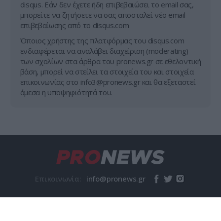
disqus. Εάν δεν έχετε ήδη επιβεβαιώσει το email σας,
μπορείτε να ζητήσετε να σας αποσταλεί νέο email
επιβεβαίωσης από το disqus.com
Όποιος χρήστης της πλατφόρμας του disqus.com
ενδιαφέρεται να αναλάβει διαχείριση (moderating)
των σχολίων στα άρθρα του pronews.gr σε εθελοντική
βάση, μπορεί να στείλει τα στοιχεία του και στοιχεία
επικοινωνίας στο
info3@pronews.gr
και θα εξεταστεί
άμεσα η υποψηφιότητά του.
Επικοινωνία:
© pronews.gr 2026