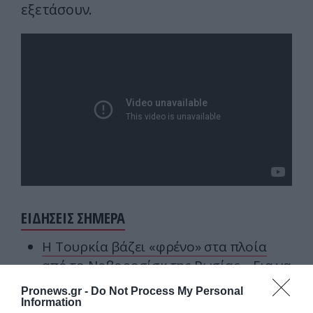
εξετάσουν.
ΕΙΔΗΣΕΙΣ ΣΗΜΕΡΑ
Η Τουρκία βάζει «φρένο» στα πλοία
από το Νοβοροσίσκ της Ρωσίας – Για να
πιέσει η Μόσχα το Ιράν;
Pronews.gr -
Do Not Process My Personal
Information
Οι πιο παράξενες σιδηροδρομικές