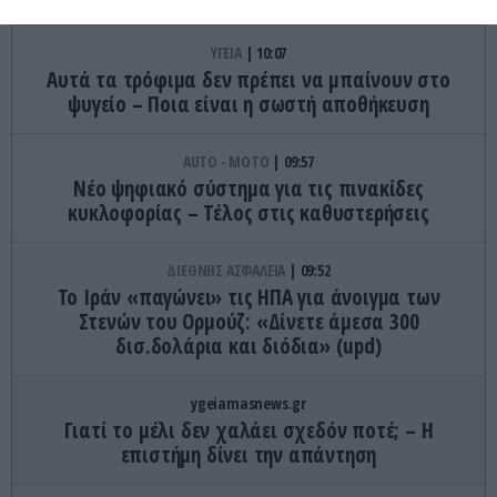
ΥΓΕΙΑ
10:07
Αυτά τα τρόφιμα δεν πρέπει να μπαίνουν στο
ψυγείο – Ποια είναι η σωστή αποθήκευση
AUTO - MOTO
09:57
Νέο ψηφιακό σύστημα για τις πινακίδες
κυκλοφορίας – Τέλος στις καθυστερήσεις
ΔΙΕΘΝΗΣ ΑΣΦΑΛΕΙΑ
09:52
Το Ιράν «παγώνει» τις ΗΠΑ για άνοιγμα των
Στενών του Ορμούζ: «Δίνετε άμεσα 300
δισ.δολάρια και διόδια» (upd)
ygeiamasnews.gr
Γιατί το μέλι δεν χαλάει σχεδόν ποτέ; – Η
επιστήμη δίνει την απάντηση