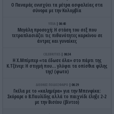
Ο Παναμάς ενισχύει τα μέτρα ασφαλείας στα
σύνορα με την Κολομβία
ΥΓΕΙΑ
06:40
Μεγάλη προσοχή: Η στάση του σεξ που
τετραπλασιάζει τις πιθανότητες καρκίνου σε
άντρες και γυναίκες
CELEBRITIES
06:34
Η Χ.Μπίμπερ «τα έδωσε όλα» στο πάρτι της
Κ.Τζένερ: Η στιγμή που… γλύφει τα οπίσθια φίλης
της! (φωτο)
ΔΙΕΘΝΕΣ ΠΟΔΟΣΦΑΙΡΟ
06:29
Γκέλα με το «καλημέρα» για την Μπενφίκα:
Σκόραρε ο Β.Παυλίδης αλλά το παιχνίδι έληξε 2-2
με την Βισέου (βίντεο)