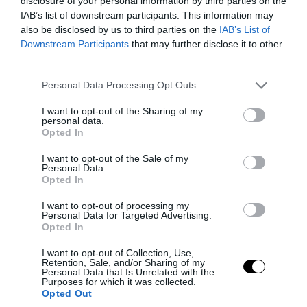
07.08.2026 | 22:23
disclosure of your personal information by third parties on the
IAB’s list of downstream participants. This information may
also be disclosed by us to third parties on the
IAB’s List of
Downstream Participants
that may further disclose it to other
third parties.
Please note that this website/app uses one or more Google
Personal Data Processing Opt Outs
services and may gather and store information including but
not limited to your visit or usage behaviour. You may click to
I want to opt-out of the Sharing of my
personal data.
grant or deny consent to Google and its third-party tags to
Opted In
use your data for below specified purposes in below Google
consent section.
I want to opt-out of the Sale of my
Personal Data.
Opted In
PRONEWS.GR /
ΔΙΕΘΝΗΣ ΠΟΛΙΤΙΚΗ
I want to opt-out of processing my
Τ.Μελόνι «Δεν δεχόμαστε τελεσίγραφα»
Personal Data for Targeted Advertising.
Opted In
– Σκληρή κόντρα Ρώμης–Μαδρίτης για τα
I want to opt-out of Collection, Use,
σύνορα Σένγκεν
Retention, Sale, and/or Sharing of my
Personal Data that Is Unrelated with the
Purposes for which it was collected.
07.08.2026 | 18:59
Opted Out