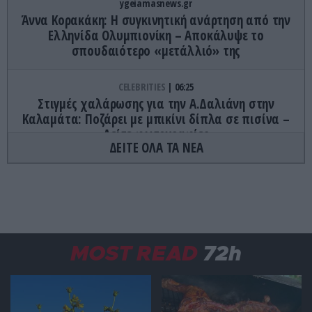
ygeiamasnews.gr
Άννα Κορακάκη: Η συγκινητική ανάρτηση από την
Ελληνίδα Ολυμπιονίκη – Αποκάλυψε το
σπουδαιότερο «μετάλλιό» της
CELEBRITIES
06:25
Στιγμές χαλάρωσης για την Α.Δαλιάνη στην
Καλαμάτα: Ποζάρει με μπικίνι δίπλα σε πισίνα –
Δείτε φωτογραφίες
ΔΕΙΤΕ ΟΛΑ ΤΑ ΝΕΑ
CELEBRITIES
06:18
Πέθανε ο ηθοποιός Μπεν Τζόουνς
ΔΙΕΘΝΗΣ ΑΣΦΑΛΕΙΑ
06:18
Νέα ένταση ΗΠΑ – Ιράν με φόντο τα Στενά του
MOST READ
72h
Ορμούζ: Σκληραίνει την στάση της η Τεχεράνη
ΚΟΣΜΟΣ
06:11
Φόβος και τρόμος δύο καρτέλ στο Σακατέκας του