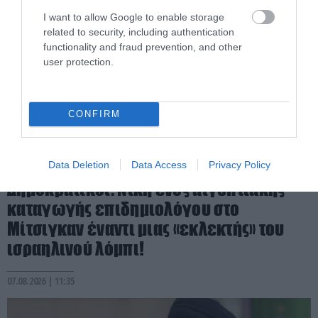
I want to allow Google to enable storage
related to security, including authentication
functionality and fraud prevention, and other
user protection.
CONFIRM
PRONEWS.GR /
ΔΙΕΘΝΗΣ ΠΟΛΙΤΙΚΗ
Data Deletion
Data Access
Privacy Policy
Δημοκρατικοί: Νίκη ενός αιγυπτιακής
καταγωγής επιδημιολόγου στο
Μίτσιγκαν έναντι μιας «εκλεκτής» του
ισραηλινού λόμπι!
07.08.2026 | 11:35