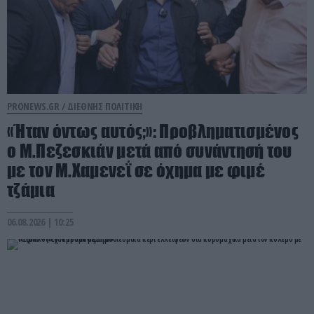
PRONEWS.GR /
ΔΙΕΘΝΗΣ ΠΟΛΙΤΙΚΗ
«Ήταν όντως αυτός;»: Προβληματισμένος
ο Μ.Πεζεσκιάν μετά από συνάντησή του
με τον Μ.Χαμενεΐ σε όχημα με φιμέ
τζάμια
06.08.2026 | 10:25