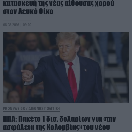
κατασκευή της νέας αίθουσας χορού
στον Λευκό Οίκο
08.08.2026 | 09:20
PRONEWS.GR /
ΔΙΕΘΝΗΣ ΠΟΛΙΤΙΚΗ
ΗΠΑ: Πακέτο 1 δισ. δολαρίων για «την
ασφάλεια της Κολομβίας» του νέου