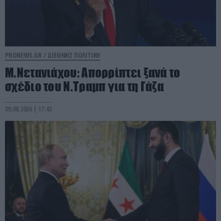
PRONEWS.GR /
ΔΙΕΘΝΗΣ ΠΟΛΙΤΙΚΗ
Μ.Νετανιάχου: Απορρίπτει ξανά το
σχέδιο του Ν.Τραμπ για τη Γάζα
09.08.2026 | 17:42