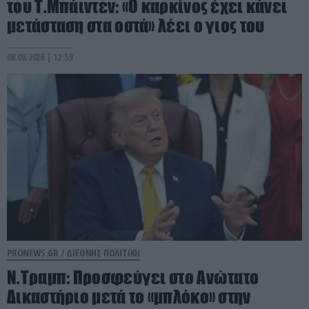
του Τ.Μπάιντεν: «Ο καρκίνος έχει κάνει
μετάσταση στα οστά» λέει ο γιος του
08.08.2026 | 12:59
PRONEWS.GR /
ΔΙΕΘΝΗΣ ΠΟΛΙΤΙΚΗ
Ν.Τραμπ: Προσφεύγει στο Ανώτατο
Δικαστήριο μετά το «μπλόκο» στην