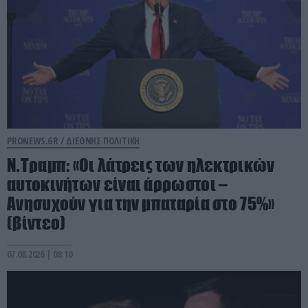
PRONEWS.GR /
ΔΙΕΘΝΗΣ ΠΟΛΙΤΙΚΗ
Ν.Τραμπ: «Οι λάτρεις των ηλεκτρικών
αυτοκινήτων είναι άρρωστοι –
Ανησυχούν για την μπαταρία στο 75%»
(βίντεο)
07.08.2026 | 08:10