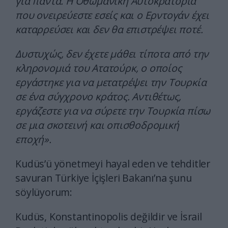
για πάντα. Η Οθωμανική Αυτοκρατορία
που ονειρεύεστε εσείς και ο Ερντογάν έχει
καταρρεύσει και δεν θα επιστρέψει ποτέ.
Δυστυχώς, δεν έχετε μάθει τίποτα από την
κληρονομιά του Ατατούρκ, ο οποίος
εργάστηκε για να μετατρέψει την Τουρκία
σε ένα σύγχρονο κράτος. Αντιθέτως,
εργάζεστε για να σύρετε την Τουρκία πίσω
σε μια σκοτεινή και οπισθοδρομική
εποχή».
Kudüs’ü yönetmeyi hayal eden ve tehditler
savuran Türkiye İçişleri Bakanı’na şunu
söylüyorum:
Kudüs, Konstantinopolis değildir ve İsrail