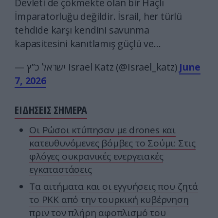
Devleti de çökmekte olan bir Haçlı
İmparatorluğu değildir. İsrail, her türlü
tehdide karşı kendini savunma
kapasitesini kanıtlamış güçlü ve…
— ישראל כ”ץ Israel Katz (@Israel_katz)
June
7, 2026
ΕΙΔΗΣΕΙΣ ΣΗΜΕΡΑ
Οι Ρώσοι κτύπησαν με drones και
κατευθυνόμενες βόμβες το Σούμι: Στις
φλόγες ουκρανικές ενεργειακές
εγκαταστάσεις
Τα αιτήματα και οι εγγυήσεις που ζητά
το PKK από την τουρκική κυβέρνηση
πριν τον πλήρη αφοπλισμό του