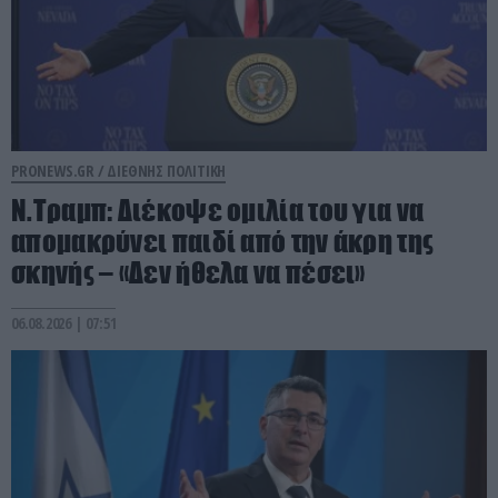
PRONEWS.GR /
ΔΙΕΘΝΗΣ ΠΟΛΙΤΙΚΗ
Ν.Τραμπ: Διέκοψε ομιλία του για να
απομακρύνει παιδί από την άκρη της
σκηνής – «Δεν ήθελα να πέσει»
06.08.2026 | 07:51