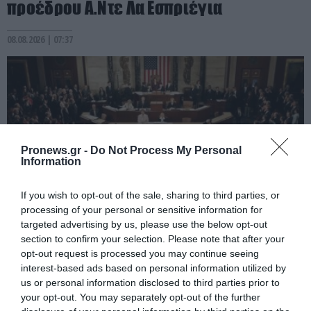
προέδρου Α.Ντε Λα Εσπριέγια
08.08.2026 | 07:37
Pronews.gr -
Do Not Process My Personal
Information
If you wish to opt-out of the sale, sharing to third parties, or
processing of your personal or sensitive information for
targeted advertising by us, please use the below opt-out
PRONEWS.GR /
ΔΙΕΘΝΗΣ ΠΟΛΙΤΙΚΗ
section to confirm your selection. Please note that after your
opt-out request is processed you may continue seeing
ΗΠΑ: Η Γερουσία ενέκρινε νέο πακέτο
interest-based ads based on personal information utilized by
κυρώσεων κατά της Ρωσίας
us or personal information disclosed to third parties prior to
your opt-out. You may separately opt-out of the further