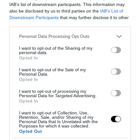
IAB’s list of downstream participants. This information may
also be disclosed by us to third parties on the
IAB’s List of
Downstream Participants
that may further disclose it to other
third parties.
Please note that this website/app uses one or more Google
Personal Data Processing Opt Outs
services and may gather and store information including but
not limited to your visit or usage behaviour. You may click to
I want to opt-out of the Sharing of my
personal data.
grant or deny consent to Google and its third-party tags to
Opted In
use your data for below specified purposes in below Google
consent section.
PRONEWS.GR /
ΕΥΡΩΠΑΪΚΗ ΕΝΩΣΗ
I want to opt-out of the Sale of my
Personal Data.
ΕΕ: Φοβούνται τώρα επέλαση
Opted In
βορειοαφρικανών από την Ισπανία στην
I want to opt-out of processing my
Personal Data for Targeted Advertising.
κεντρική Ευρώπη
Opted In
31.07.2026 | 16:31
I want to opt-out of Collection, Use,
Retention, Sale, and/or Sharing of my
Personal Data that Is Unrelated with the
Purposes for which it was collected.
Opted Out