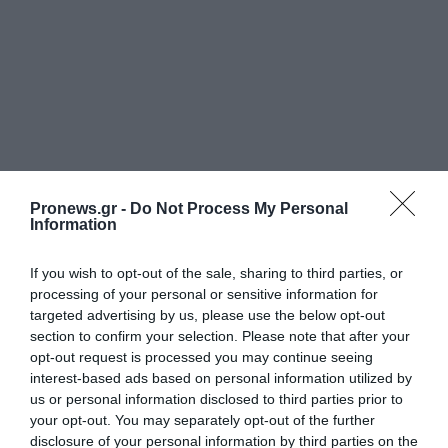
Pronews.gr -
Do Not Process My Personal
PRONEWS.GR /
ΕΥΡΩΠΑΪΚΗ ΕΝΩΣΗ
Information
Αυτή είναι η πρώτη ευρωπαϊκή χώρα
If you wish to opt-out of the sale, sharing to third parties, or
που ανέστειλε την Συνθήκη Σένγκεν με
processing of your personal or sensitive information for
την Ισπανία λόγω της κατάστασης στη
targeted advertising by us, please use the below opt-out
Θέουτα
section to confirm your selection. Please note that after your
opt-out request is processed you may continue seeing
interest-based ads based on personal information utilized by
31.07.2026 | 19:30
us or personal information disclosed to third parties prior to
your opt-out. You may separately opt-out of the further
disclosure of your personal information by third parties on the