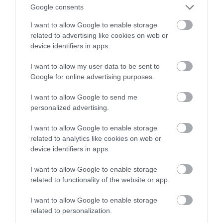
Google consents
I want to allow Google to enable storage
related to advertising like cookies on web or
device identifiers in apps.
I want to allow my user data to be sent to
Google for online advertising purposes.
PRONEWS.GR /
ΕΥΡΩΠΑΪΚΗ ΕΝΩΣΗ
I want to allow Google to send me
personalized advertising.
Εσθονία: Το ψηφιακό θαύμα της
Ευρώπης που ψηφίζει από τον καναπέ
I want to allow Google to enable storage
related to analytics like cookies on web or
και πληρώνει φόρους σε 3 λεπτά
device identifiers in apps.
29.07.2026 | 13:31
I want to allow Google to enable storage
related to functionality of the website or app.
I want to allow Google to enable storage
related to personalization.