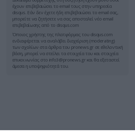
έχουν επιβεβαιώσει το email τους στην υπηρεσία
disqus. Εάν δεν έχετε ήδη επιβεβαιώσει το email σας,
μπορείτε να ζητήσετε να σας αποσταλεί νέο email
επιβεβαίωσης από το disqus.com
Όποιος χρήστης της πλατφόρμας του disqus.com
ενδιαφέρεται να αναλάβει διαχείριση (moderating)
των σχολίων στα άρθρα του pronews.gr σε εθελοντική
βάση, μπορεί να στείλει τα στοιχεία του και στοιχεία
επικοινωνίας στο
info3@pronews.gr
και θα εξεταστεί
άμεσα η υποψηφιότητά του.