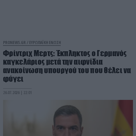
PRONEWS.GR /
ΕΥΡΩΠΑΪΚΗ ΕΝΩΣΗ
Φρίντριχ Μερτς: Έκπληκτος ο Γερμανός
καγκελάριος μετά την αιφνίδια
ανακοίνωση υπουργού του που θέλει να
φύγει
26.07.2026 | 22:01