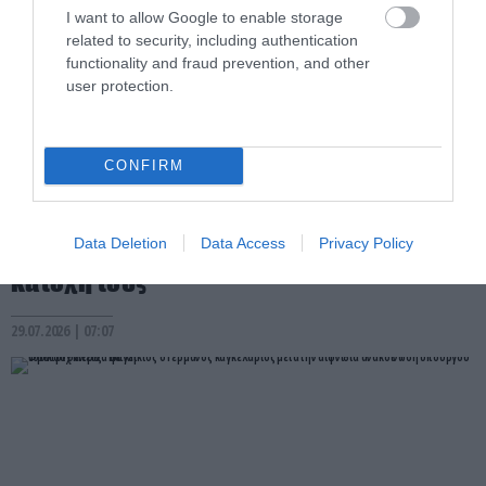
I want to allow Google to enable storage
related to security, including authentication
functionality and fraud prevention, and other
user protection.
CONFIRM
PRONEWS.GR /
ΚΟΣΜΟΣ
«Παρελθόν» το 500ευρο: Τι ισχύει για
Data Deletion
Data Access
Privacy Policy
όσους έχουν χαρτονομίσματα στην
κατοχή τους
29.07.2026 | 07:07