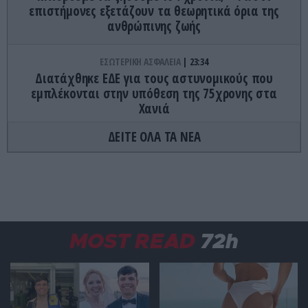
επιστήμονες εξετάζουν τα θεωρητικά όρια της
ανθρώπινης ζωής
ΕΣΩΤΕΡΙΚΗ ΑΣΦΑΛΕΙΑ
23:34
Διατάχθηκε ΕΔΕ για τους αστυνομικούς που
εμπλέκονται στην υπόθεση της 75χρονης στα
Χανιά
ΔΕΙΤΕ ΟΛΑ ΤΑ ΝΕΑ
ΔΙΕΘΝΗΣ ΑΣΦΑΛΕΙΑ
23:32
Διοικητής συριακής μεραρχίας αναλαμβάνει
Τούρκος – Άγκυρα: «Απειλές κατά της Συρίας είναι
σαν να απειλούν εμάς»
ΜΥΣΤΙΚΙΣΜΟΣ
23:30
MOST READ
72h
Οι άνθρωποι που είπαν ότι είδαν τον Παράδεισο
ΙΣΤΟΡΙΑ
23:15
«Μόνο σοβαρές προσφορές»: Όταν ένας άνδρας