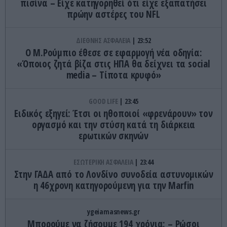
πισίνα – Είχε κατηγορηθεί ότι είχε εξαπατήσει
πρώην αστέρες του NFL
ΔΙΕΘΝΗΣ ΑΣΦΑΛΕΙΑ
23:52
Ο Μ.Ρούμπιο έθεσε σε εφαρμογή νέα οδηγία:
«Όποιος ζητά βίζα στις ΗΠΑ θα δείχνει τα social
media – Τίποτα κρυφό»
GOOD LIFE
23:45
Ειδικός εξηγεί: Έτσι οι ηθοποιοί «φρενάρουν» τον
οργασμό και την στύση κατά τη διάρκεια
ερωτικών σκηνών
ΕΣΩΤΕΡΙΚΗ ΑΣΦΑΛΕΙΑ
23:44
Στην ΓΑΔΑ από το Λονδίνο συνοδεία αστυνομικών
η 46χρονη κατηγορούμενη για την Marfin
ygeiamasnews.gr
Μπορούμε να ζήσουμε 194 χρόνια; – Ρώσοι