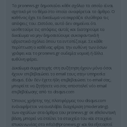
Tο pronews.gr δημοσιεύει κάθε σχόλιο το οποίο είναι
σχετικό με το θέμα στο οποίο αναφέρεται το άρθρο. Ο
καθένας έχει το δικαίωμα να εκφράζει ελεύθερα τις
απόψεις του. Ωστόσο, αυτό δεν σημαίνει ότι
υιοθετούμε τις απόψεις αυτές και διατηρούμε το
δικαίωμα να μην δημοσιεύουμε συκοφαντικά ή
υβριστικά σχόλια όπου τα εντοπίζουμε. Σε κάθε
περίπτωση ο καθένας φέρει την ευθύνη των όσων
γράφει και το pronews.gr ουδεμία νομική ή άλλα
ευθύνη φέρει.
Δικαίωμα συμμετοχής στη συζήτηση έχουν μόνο όσοι
έχουν επιβεβαιώσει το email τους στην υπηρεσία
disqus. Εάν δεν έχετε ήδη επιβεβαιώσει το email σας,
μπορείτε να ζητήσετε να σας αποσταλεί νέο email
επιβεβαίωσης από το disqus.com
Όποιος χρήστης της πλατφόρμας του disqus.com
ενδιαφέρεται να αναλάβει διαχείριση (moderating)
των σχολίων στα άρθρα του pronews.gr σε εθελοντική
βάση, μπορεί να στείλει τα στοιχεία του και στοιχεία
επικοινωνίας στο
info3@pronews.gr
και θα εξεταστεί