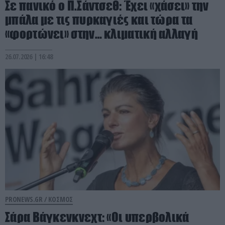
Σε πανικό ο Π.Σάντσεθ: Έχει «χάσει» την
μπάλα με τις πυρκαγιές και τώρα τα
«φορτώνει» στην… κλιματική αλλαγή
26.07.2026 | 16:48
PRONEWS.GR /
ΚΟΣΜΟΣ
Σάρα Βάγκενκνεχτ: «Οι υπερβολικά