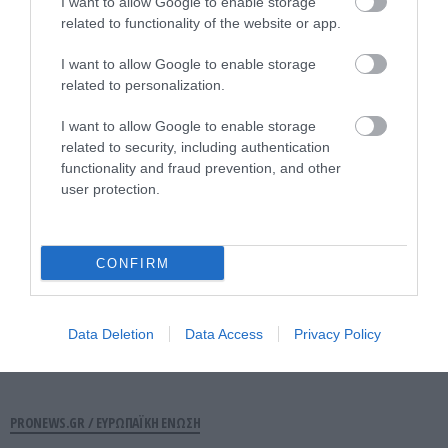
PRONEWS.GR /
ΚΟΣΜΟΣ
I want to allow Google to enable storage
related to functionality of the website or app.
«Παρελθόν» το 500ευρο: Τι ισχύει για
όσους έχουν χαρτονομίσματα στην
I want to allow Google to enable storage
related to personalization.
κατοχή τους
I want to allow Google to enable storage
29.07.2026 | 07:07
related to security, including authentication
functionality and fraud prevention, and other
user protection.
CONFIRM
Data Deletion
Data Access
Privacy Policy
PRONEWS.GR /
ΕΥΡΩΠΑΪΚΗ ΕΝΩΣΗ