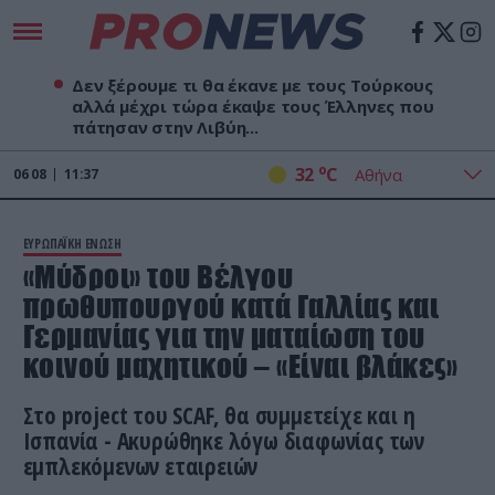
Δεν ξέρουμε τι θα έκανε με τους Τούρκους
αλλά μέχρι τώρα έκαψε τους Έλληνες που
πάτησαν στην Λιβύη...
o
32
C
06
08
11:37
ΕΥΡΩΠΑΪΚΗ ΕΝΩΣΗ
«Μύδροι» του Βέλγου
πρωθυπουργού κατά Γαλλίας και
Γερμανίας για την ματαίωση του
κοινού μαχητικού – «Είναι βλάκες»
Στο project του SCAF, θα συμμετείχε και η
Ισπανία - Ακυρώθηκε λόγω διαφωνίας των
εμπλεκόμενων εταιρειών