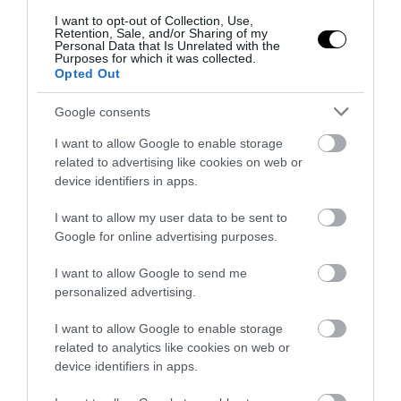
I want to opt-out of Collection, Use,
PRONEWS.GR /
ΕΥΡΩΠΑΪΚΗ ΕΝΩΣΗ
Retention, Sale, and/or Sharing of my
Personal Data that Is Unrelated with the
Εσθονία: Το ψηφιακό θαύμα της
Purposes for which it was collected.
Opted Out
Ευρώπης που ψηφίζει από τον καναπέ
και πληρώνει φόρους σε 3 λεπτά
Google consents
I want to allow Google to enable storage
29.07.2026 | 13:31
related to advertising like cookies on web or
device identifiers in apps.
I want to allow my user data to be sent to
Google for online advertising purposes.
I want to allow Google to send me
personalized advertising.
I want to allow Google to enable storage
related to analytics like cookies on web or
device identifiers in apps.