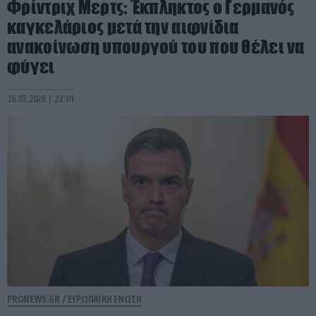
Φρίντριχ Μερτς: Έκπληκτος ο Γερμανός
καγκελάριος μετά την αιφνίδια
ανακοίνωση υπουργού του που θέλει να
φύγει
26.07.2026 | 22:01
PRONEWS.GR /
ΕΥΡΩΠΑΪΚΗ ΕΝΩΣΗ