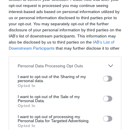
opt-out request is processed you may continue seeing
interest-based ads based on personal information utilized by
PRONEWS.GR /
ΕΥΡΩΠΑΪΚΗ ΕΝΩΣΗ
us or personal information disclosed to third parties prior to
your opt-out. You may separately opt-out of the further
ΕΕ: Φοβούνται τώρα επέλαση
disclosure of your personal information by third parties on the
βορειοαφρικανών από την Ισπανία στην
IAB’s list of downstream participants. This information may
κεντρική Ευρώπη
also be disclosed by us to third parties on the
IAB’s List of
Downstream Participants
that may further disclose it to other
third parties.
31.07.2026 | 16:31
Please note that this website/app uses one or more Google
Personal Data Processing Opt Outs
services and may gather and store information including but
not limited to your visit or usage behaviour. You may click to
I want to opt-out of the Sharing of my
personal data.
grant or deny consent to Google and its third-party tags to
Opted In
use your data for below specified purposes in below Google
consent section.
I want to opt-out of the Sale of my
Personal Data.
Opted In
I want to opt-out of processing my
Personal Data for Targeted Advertising.
Opted In