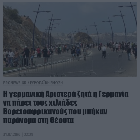
PRONEWS.GR /
ΕΥΡΩΠΑΪΚΗ ΕΝΩΣΗ
Η γερμανική Αριστερά ζητά η Γερμανία
να πάρει τους χιλιάδες
Βορειοαφρικανούς που μπήκαν
παράνομα στη Θέουτα
31.07.2026 | 22:29