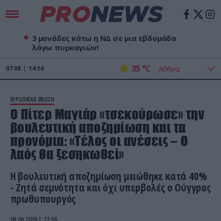
3 μονάδες κάτω η ΝΔ σε μια εβδομάδα
λόγω πυρκαγιών!
o
35
C
07
08
14:16
ΕΥΡΩΠΑΪΚΗ ΕΝΩΣΗ
Ο Πίτερ Μαγιάρ «τσεκούρωσε» την
βουλευτική αποζημίωση και τα
προνόμια: «Τέλος οι ανέσεις – Ο
λαός θα ξεσηκωθεί»
Η βουλευτική αποζημίωση μειώθηκε κατά 40%
- Ζητά σεμνότητα και όχι υπερβολές ο Ούγγρος
πρωθυπουργός
08.06.2026 | 22:38