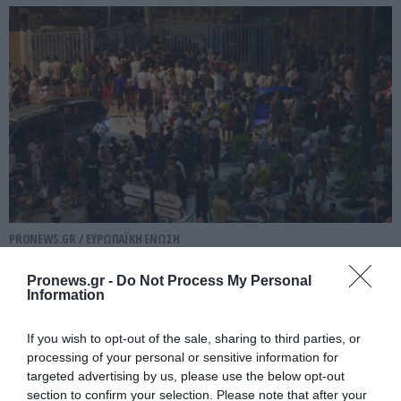
PRONEWS.GR /
ΕΥΡΩΠΑΪΚΗ ΕΝΩΣΗ
ΕΕ: Φοβούνται τώρα επέλαση
Pronews.gr -
Do Not Process My Personal
βορειοαφρικανών από την Ισπανία στην
Information
κεντρική Ευρώπη
If you wish to opt-out of the sale, sharing to third parties, or
processing of your personal or sensitive information for
31.07.2026 | 16:31
targeted advertising by us, please use the below opt-out
section to confirm your selection. Please note that after your