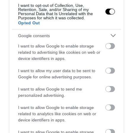
I want to opt-out of Collection, Use,
Retention, Sale, and/or Sharing of my
Personal Data that Is Unrelated with the
Purposes for which it was collected.
Opted Out
Google consents
I want to allow Google to enable storage
related to advertising like cookies on web or
device identifiers in apps.
PRONEWS.GR /
ΚΟΣΜΟΣ
I want to allow my user data to be sent to
«Παρελθόν» το 500ευρο: Τι ισχύει για
Google for online advertising purposes.
όσους έχουν χαρτονομίσματα στην
κατοχή τους
I want to allow Google to send me
personalized advertising.
29.07.2026 | 07:07
I want to allow Google to enable storage
related to analytics like cookies on web or
device identifiers in apps.
I want to allow Google to enable storage