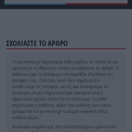
Βερβερίνη: Το φυσικό «κλειδί» για τον
μεταβολισμό και τον έλεγχο βάρους
ΑΛΛΑ ΣΠΟΡ
11:17
Παγκόσμιο Πρωτάθλημα Στίβου Κ20: Ασημένιο
μετάλλιο για την Ε.Μητροπούλου στο άλμα εις
ΣΧΟΛΙΑΣΤΕ ΤΟ ΑΡΘΡΟ
μήκος
Tο pronews.gr δημοσιεύει κάθε σχόλιο το οποίο είναι
σχετικό με το θέμα στο οποίο αναφέρεται το άρθρο. Ο
καθένας έχει το δικαίωμα να εκφράζει ελεύθερα τις
απόψεις του. Ωστόσο, αυτό δεν σημαίνει ότι
υιοθετούμε τις απόψεις αυτές και διατηρούμε το
δικαίωμα να μην δημοσιεύουμε συκοφαντικά ή
υβριστικά σχόλια όπου τα εντοπίζουμε. Σε κάθε
περίπτωση ο καθένας φέρει την ευθύνη των όσων
γράφει και το pronews.gr ουδεμία νομική ή άλλα
ευθύνη φέρει.
Δικαίωμα συμμετοχής στη συζήτηση έχουν μόνο όσοι