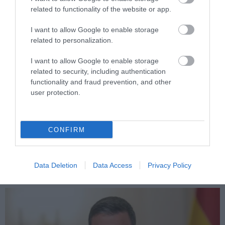
related to functionality of the website or app.
I want to allow Google to enable storage
related to personalization.
I want to allow Google to enable storage
related to security, including authentication
functionality and fraud prevention, and other
PRONEWS.GR /
ΕΥΡΩΠΑΪΚΗ ΕΝΩΣΗ
user protection.
Φρίντριχ Μερτς: Έκπληκτος ο Γερμανός
καγκελάριος μετά την αιφνίδια
CONFIRM
ανακοίνωση υπουργού του που θέλει να
φύγει
Data Deletion
Data Access
Privacy Policy
26.07.2026 | 22:01