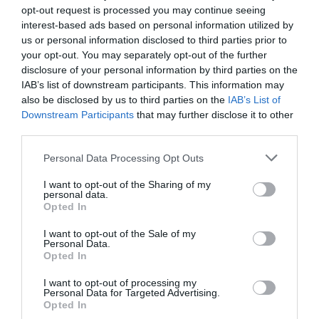
opt-out request is processed you may continue seeing
interest-based ads based on personal information utilized by
us or personal information disclosed to third parties prior to
your opt-out. You may separately opt-out of the further
disclosure of your personal information by third parties on the
IAB’s list of downstream participants. This information may
also be disclosed by us to third parties on the
IAB’s List of
Downstream Participants
that may further disclose it to other
third parties.
Please note that this website/app uses one or more Google
Personal Data Processing Opt Outs
PRONEWS.GR /
ΕΥΡΩΠΑΪΚΗ ΕΝΩΣΗ
services and may gather and store information including but
not limited to your visit or usage behaviour. You may click to
I want to opt-out of the Sharing of my
Εσθονία: Το ψηφιακό θαύμα της
personal data.
grant or deny consent to Google and its third-party tags to
Opted In
Ευρώπης που ψηφίζει από τον καναπέ
use your data for below specified purposes in below Google
consent section.
και πληρώνει φόρους σε 3 λεπτά
I want to opt-out of the Sale of my
Personal Data.
Opted In
29.07.2026 | 13:31
I want to opt-out of processing my
Personal Data for Targeted Advertising.
Opted In