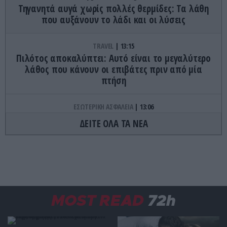
Τηγανητά αυγά χωρίς πολλές θερμίδες: Τα λάθη
που αυξάνουν το λάδι και οι λύσεις
TRAVEL
13:15
Πιλότος αποκαλύπτει: Αυτό είναι το μεγαλύτερο
λάθος που κάνουν οι επιβάτες πριν από μία
πτήση
ΕΣΩΤΕΡΙΚΗ ΑΣΦΑΛΕΙΑ
13:06
Φθιώτιδα: Εντοπίστηκε μεγάλη φυτεία κάνναβης
ΔΕΙΤΕ ΟΛΑ ΤΑ ΝΕΑ
με πάνω από 2.000 δενδρύλλια – Xειροπέδες σε
δύο αλλοδαπούς
ΑΓΡΙΑ ΖΩΗ
12:58
Γαλλία: Κλείνουν παραλίες μετά την εμφάνιση
επικίνδυνων θαλάσσιων οργανισμών που
MOST READ
72h
μοιάζουν με μέδουσες (φωτο)