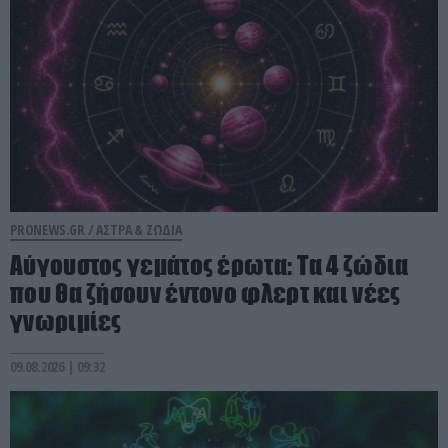
PRONEWS.GR /
ΑΣΤΡΑ & ΖΩΔΙΑ
Αύγουστος γεμάτος έρωτα: Τα 4 ζώδια
που θα ζήσουν έντονο φλερτ και νέες
γνωριμίες
09.08.2026 | 09:32