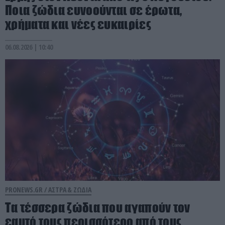
Ποια ζώδια ευνοούνται σε έρωτα,
χρήματα και νέες ευκαιρίες
06.08.2026 | 10:40
PRONEWS.GR /
ΑΣΤΡΑ & ΖΩΔΙΑ
Τα τέσσερα ζώδια που αγαπούν τον
εαυτό τους περισσότερο από τους