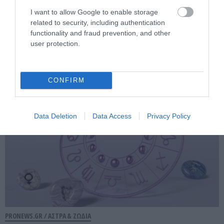
I want to allow Google to enable storage
PRONEWS.GR /
ΑΣΤΡΑ & ΖΩΔΙΑ
related to security, including authentication
functionality and fraud prevention, and other
Δείχνει να μη νοιάζεται για κανέναν:
user protection.
Aυτό είναι το λιγότερο στοργικό ζώδιο
07.08.2026 | 10:04
CONFIRM
Data Deletion
Data Access
Privacy Policy
PRONEWS.GR /
ΑΣΤΡΑ & ΖΩΔΙΑ