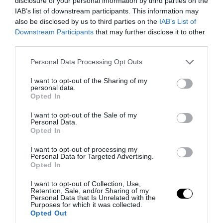
disclosure of your personal information by third parties on the
IAB’s list of downstream participants. This information may
also be disclosed by us to third parties on the
IAB’s List of
Downstream Participants
that may further disclose it to other
third parties.
PRONEWS.GR /
ΑΣΤΡΑ & ΖΩΔΙΑ
Please note that this website/app uses one or more Google
Τα τέσσερα ζώδια που θα ζήσουν
Personal Data Processing Opt Outs
services and may gather and store information including but
μεγάλες ερωτικές αλλαγές μέχρι το
not limited to your visit or usage behaviour. You may click to
I want to opt-out of the Sharing of my
personal data.
τέλος του καλοκαιριού
grant or deny consent to Google and its third-party tags to
Opted In
use your data for below specified purposes in below Google
consent section.
07.08.2026 | 13:39
I want to opt-out of the Sale of my
Personal Data.
Opted In
I want to opt-out of processing my
Personal Data for Targeted Advertising.
Opted In
I want to opt-out of Collection, Use,
Retention, Sale, and/or Sharing of my
Personal Data that Is Unrelated with the
Purposes for which it was collected.
Opted Out