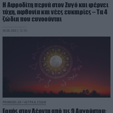
Η Αφροδίτη περνά στον Ζυγό και φέρνει
τύχη, αφθονία και νέες ευκαιρίες – Τα 4
ζώδια που ευνοούνται
06.08.2026 | 12:10
PRONEWS.GR /
ΑΣΤΡΑ & ΖΩΔΙΑ
Ερμής στον Λέοντα από τις 9 Αυγούστου: