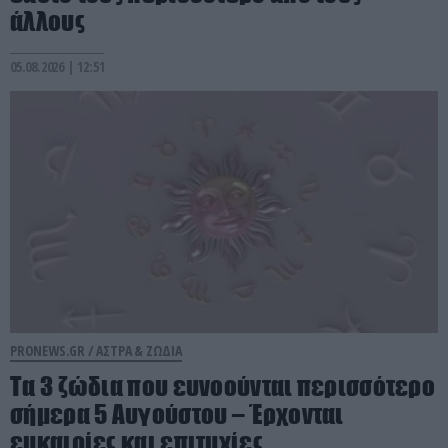
άλλους
05.08.2026 | 12:51
PRONEWS.GR /
ΑΣΤΡΑ & ΖΩΔΙΑ
Τα 3 ζώδια που ευνοούνται περισσότερο
σήμερα 5 Αυγούστου – Έρχονται
ευκαιρίες και επιτυχίες