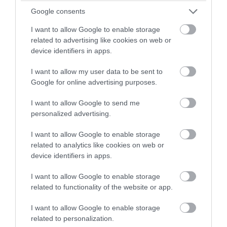
Google consents
I want to allow Google to enable storage
PRONEWS.GR /
ΑΣΤΡΑ & ΖΩΔΙΑ
related to advertising like cookies on web or
Η Αφροδίτη φέρνει έρωτα, τύχη και νέες
device identifiers in apps.
ευκαιρίες: Τα 2 ζώδια που ευνοούνται το
I want to allow my user data to be sent to
Σαββατοκύριακο 8 και 9 Αυγούστου
Google for online advertising purposes.
07.08.2026 | 11:58
I want to allow Google to send me
personalized advertising.
I want to allow Google to enable storage
related to analytics like cookies on web or
device identifiers in apps.
I want to allow Google to enable storage
related to functionality of the website or app.
I want to allow Google to enable storage
related to personalization.