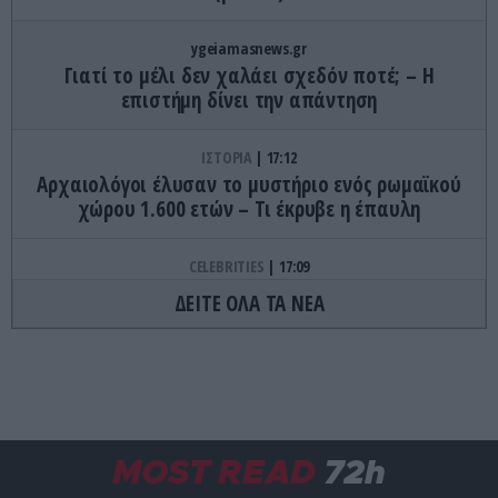
ygeiamasnews.gr
Γιατί το μέλι δεν χαλάει σχεδόν ποτέ; – Η
επιστήμη δίνει την απάντηση
ΙΣΤΟΡΙΑ
17:12
Αρχαιολόγοι έλυσαν το μυστήριο ενός ρωμαϊκού
χώρου 1.600 ετών – Τι έκρυβε η έπαυλη
CELEBRITIES
17:09
Η θεαματική απώλεια βάρους του Αλέξανδρου
ΔΕΙΤΕ ΟΛΑ ΤΑ ΝΕΑ
Κοψιάλη μετά την απώλεια 30 κιλών – Δείτε το
πριν και το μετά (βίντεο)
ΔΙΕΘΝΗΣ ΑΣΦΑΛΕΙΑ
17:01
Η Τουρκία… προειδοποιεί την Ευρώπη: «Μην
εξοργίζετε την Ρωσία»
MOST READ
72h