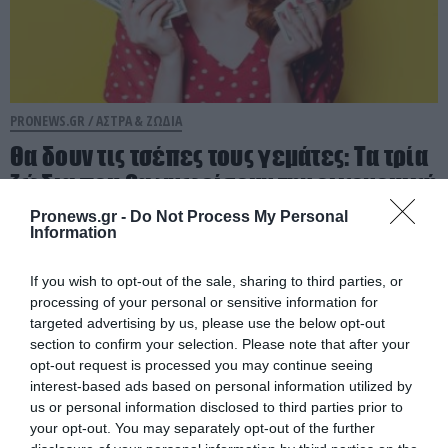
PRONEWS.GR /
ΑΣΤΡΑ & ΖΩΔΙΑ
Θα δουν τις τσέπες τους γεμάτες: Τα τρία
ζώδια που θα γνωρίσουν την οικονομική
επιτυχία τον Αύγουστο
Pronews.gr -
Do Not Process My Personal
Information
08.08.2026 | 11:39
If you wish to opt-out of the sale, sharing to third parties, or
processing of your personal or sensitive information for
targeted advertising by us, please use the below opt-out
section to confirm your selection. Please note that after your
opt-out request is processed you may continue seeing
interest-based ads based on personal information utilized by
us or personal information disclosed to third parties prior to
your opt-out. You may separately opt-out of the further