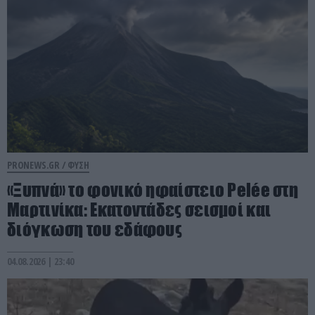
PRONEWS.GR /
ΦΥΣΗ
«Ξυπνά» το φονικό ηφαίστειο Pelée στη
Μαρτινίκα: Εκατοντάδες σεισμοί και
διόγκωση του εδάφους
04.08.2026 | 23:40