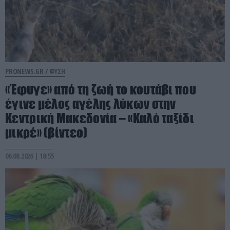
PRONEWS.GR /
ΦΥΣΗ
«Έφυγε» από τη ζωή το κουτάβι που
έγινε μέλος αγέλης λύκων στην
Κεντρική Μακεδονία – «Καλό ταξίδι
μικρέ» (βίντεο)
06.08.2026 | 18:55