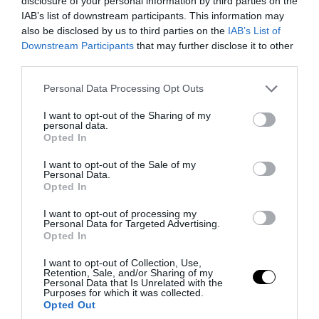
disclosure of your personal information by third parties on the
IAB’s list of downstream participants. This information may
also be disclosed by us to third parties on the
IAB’s List of
PRONEWS.GR /
ΑΓΡΙΑ ΖΩΗ
Downstream Participants
that may further disclose it to other
third parties.
Καζακστάν: Σπάνια τίγρης Αμούρ
επέστρεψε στη φύση έπειτα από 70
Please note that this website/app uses one or more Google
Personal Data Processing Opt Outs
services and may gather and store information including but
χρόνια (βίντεο)
not limited to your visit or usage behaviour. You may click to
I want to opt-out of the Sharing of my
personal data.
grant or deny consent to Google and its third-party tags to
Opted In
06.08.2026 | 10:22
use your data for below specified purposes in below Google
consent section.
I want to opt-out of the Sale of my
Personal Data.
Opted In
I want to opt-out of processing my
Personal Data for Targeted Advertising.
Opted In
I want to opt-out of Collection, Use,
Retention, Sale, and/or Sharing of my
Personal Data that Is Unrelated with the
Purposes for which it was collected.
Opted Out