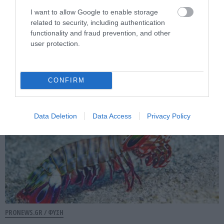
PRONEWS.GR /
ΑΓΡΙΑ ΖΩΗ
I want to allow Google to enable storage
Ρωσία: Τεράστιο σμήνος ακρίδων
related to security, including authentication
«κάλυψε» τον ουρανό στο Νταγκεστάν –
functionality and fraud prevention, and other
user protection.
Δείτε εικόνες
06.08.2026 | 07:35
CONFIRM
Data Deletion
Data Access
Privacy Policy
PRONEWS.GR /
ΦΥΣΗ