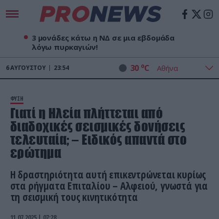
3 μονάδες κάτω η ΝΔ σε μια εβδομάδα
λόγω πυρκαγιών!
o
30
C
6
ΑΥΓΟΎΣΤΟΥ
23:54
ΦΥΣΗ
Γιατί η Ηλεία πλήττεται από
διαδοχικές σεισμικές δονήσεις
τελευταία; – Ειδικός απαντά στο
ερώτημα
Η δραστηριότητα αυτή επικεντρώνεται κυρίως
στα ρήγματα Επιταλίου – Αλφειού, γνωστά για
τη σεισμική τους κινητικότητα
11.07.2025 | 07:28