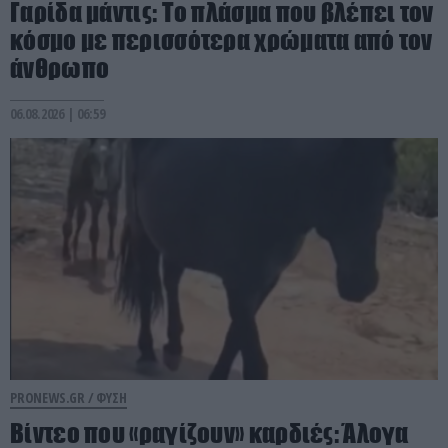
Γαρίδα μάντις: Το πλάσμα που βλέπει τον
κόσμο με περισσότερα χρώματα από τον
άνθρωπο
06.08.2026 | 06:59
PRONEWS.GR /
ΦΥΣΗ
Βίντεο που «ραγίζουν» καρδιές: Άλογα