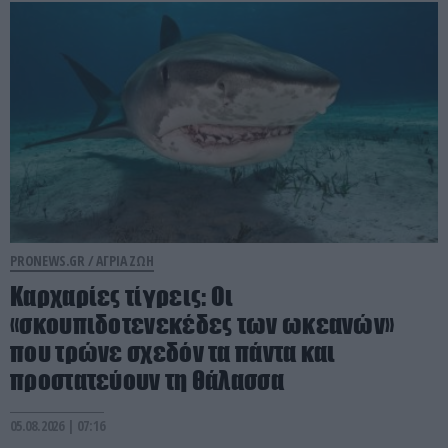
PRONEWS.GR /
ΑΓΡΙΑ ΖΩΗ
Καρχαρίες τίγρεις: Οι
«σκουπιδοτενεκέδες των ωκεανών»
που τρώνε σχεδόν τα πάντα και
προστατεύουν τη θάλασσα
05.08.2026 | 07:16