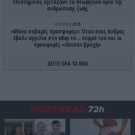
επιστήμονες εξετάζουν τα θεωρητικά όρια της
ανθρώπινης ζωής
ΙΣΤΟΡΙΑ
23:15
«Μόνο σοβαρές προσφορές»: Όταν ένας άνδρας
έβαλε αγγελία στο eBay το… νεφρό του και οι
προσφορές «έπεσαν βροχή»
ΚΟΣΜΟΣ
23:11
ΔΕΙΤΕ ΟΛΑ ΤΑ ΝΕΑ
Τα 600 στρέμματα κληρονομιάς πίσω από το
φονικό στην Β.Καρολίνα
ΕΝΟΠΛΕΣ ΣΥΓΚΡΟΥΣΕΙΣ
23:09
Εκρήξεις στο νησί Κεσμ: Άγνωστο αν προέρχονται
από το Ιράν ή τις ΗΠΑ
MOST READ
72h
ΕΝΟΠΛΕΣ ΣΥΓΚΡΟΥΣΕΙΣ
23:03
Στο Βελιγράδι ο Β.Ζελένσκι: «Πρέπει να
αποσπάσουμε τους Σέρβους από το στρατόπεδο