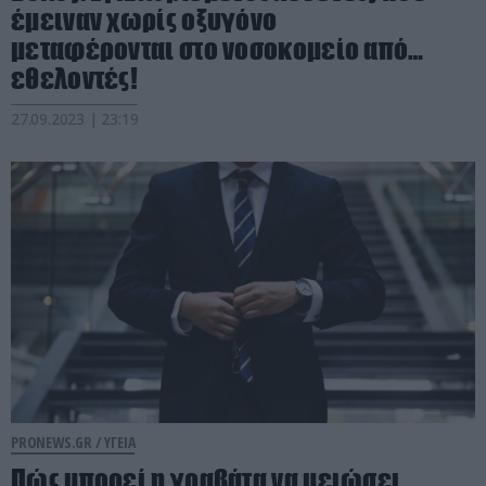
έμειναν χωρίς οξυγόνο
μεταφέρονται στο νοσοκομείο από…
εθελοντές!
27.09.2023 | 23:19
PRONEWS.GR /
ΥΓΕΙΑ
Πώς μπορεί η γραβάτα να μειώσει