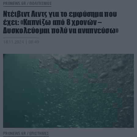
PRONEWS.GR /
ΠΟΛΙΤΙΣΜΟΣ
Ντέιβιντ Λιντς για το εμφύσημα που
έχει: «Καπνίζω από 8 χρονών –
Δυσκολεύομαι πολύ να αναπνεύσω»
18.11.2024 | 08:49
PRONEWS.GR /
ΕΠΙΣΤΗΜΕΣ