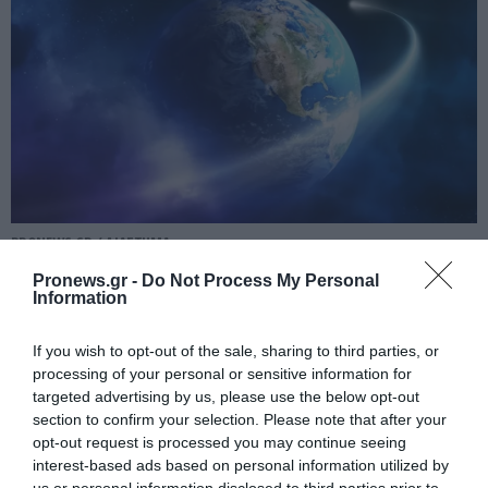
PRONEWS.GR /
ΔΙΑΣΤΗΜΑ
Τελειώνει το οξυγόνο στη Γη – Πώς
Pronews.gr -
Do Not Process My Personal
Information
θα επηρεαστεί η ανθρωπότητα
06.05.2025 | 13:16
If you wish to opt-out of the sale, sharing to third parties, or
processing of your personal or sensitive information for
targeted advertising by us, please use the below opt-out
section to confirm your selection. Please note that after your
opt-out request is processed you may continue seeing
interest-based ads based on personal information utilized by
us or personal information disclosed to third parties prior to