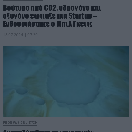
Βούτυρο από CO2, υδρογόνο και
οξυγόνο έφτιαξε μια Startup –
Ενθουσιάστηκε ο Μπιλ Γκέιτς
18.07.2024 | 07:20
PRONEWS.GR /
ΦΥΣΗ