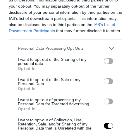
your opt-out. You may separately opt-out of the further
disclosure of your personal information by third parties on the
IAB’s list of downstream participants. This information may
also be disclosed by us to third parties on the
IAB’s List of
Downstream Participants
that may further disclose it to other
third parties.
Please note that this website/app uses one or more Google
Personal Data Processing Opt Outs
PRONEWS.GR /
ΦΥΣΗ
services and may gather and store information including but
Εντυπωσιακό: Έτσι διαχέεται το
not limited to your visit or usage behaviour. You may click to
I want to opt-out of the Sharing of my
personal data.
grant or deny consent to Google and its third-party tags to
οξυγόνο από τα φυτά στην
Opted In
use your data for below specified purposes in below Google
ατμόσφαιρα (βίντεο)
consent section.
I want to opt-out of the Sale of my
Personal Data.
30.04.2025 | 22:09
Opted In
I want to opt-out of processing my
Personal Data for Targeted Advertising.
Opted In
I want to opt-out of Collection, Use,
Retention, Sale, and/or Sharing of my
Personal Data that Is Unrelated with the