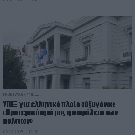
PRONEWS.GR /
ΥΠ.ΕΞ.
ΥΠΕΞ για ελληνικό πλοίο «Οξυγόνο»:
«Προτεραιότητά μας η ασφάλεια των
πολιτών»
02.10.2025 | 11:28