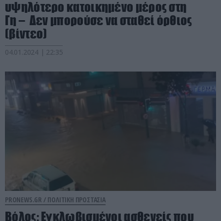
υψηλότερο κατοικημένο μέρος στη
Γη – Δεν μπορούσε να σταθεί όρθιος
(βίντεο)
04.01.2024 | 22:35
PRONEWS.GR /
ΠΟΛΙΤΙΚΗ ΠΡΟΣΤΑΣΙΑ
Βόλος: Εγκλωβισμένοι ασθενείς που