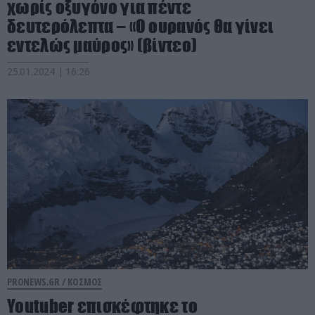
χωρίς οξυγόνο για πέντε
δευτερόλεπτα – «Ο ουρανός θα γίνει
εντελώς μαύρος» (βίντεο)
25.01.2024 | 16:26
PRONEWS.GR /
ΚΟΣΜΟΣ
Youtuber επισκέφτηκε το