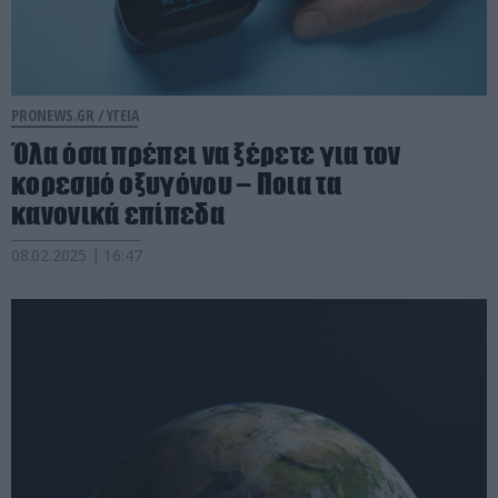
PRONEWS.GR /
ΥΓΕΙΑ
Όλα όσα πρέπει να ξέρετε για τον
κορεσμό οξυγόνου – Ποια τα
κανονικά επίπεδα
08.02.2025 | 16:47