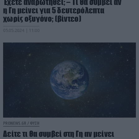
Έχετε αναρωτηθεί; – Τι θα συμβεί αν
η Γη μείνει για 5 δευτερόλεπτα
χωρίς οξυγόνο; (βίντεο)
05.05.2024 | 11:00
PRONEWS.GR /
ΦΥΣΗ
Δείτε τι θα συμβεί στη Γη αν μείνει