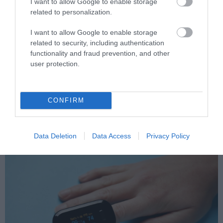
I want to allow Google to enable storage
related to personalization.
I want to allow Google to enable storage
related to security, including authentication
functionality and fraud prevention, and other
PRONEWS.GR /
ΔΙΑΣΤΗΜΑ
user protection.
Αστρονόμοι εντόπισαν οξυγόνο στον
πιο μακρινό γαλαξία που έχει βρεθεί
CONFIRM
ποτέ
20.03.2025 | 21:43
Data Deletion
Data Access
Privacy Policy