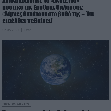
Ανακαλύφθηκε το «σκοτεινό»
μυστικό της Ερυθράς Θάλασσας:
«Λίμνες θανάτου» στο βυθό της – Ότι
εισέλθει πεθαίνει!
06.05.2024 | 13:46
PRONEWS.GR /
ΦΥΣΗ