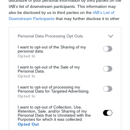
disclosure of your personal information by third parties on the
IAB’s list of downstream participants. This information may
also be disclosed by us to third parties on the
IAB’s List of
Downstream Participants
that may further disclose it to other
third parties.
Please note that this website/app uses one or more Google
Personal Data Processing Opt Outs
services and may gather and store information including but
not limited to your visit or usage behaviour. You may click to
I want to opt-out of the Sharing of my
personal data.
grant or deny consent to Google and its third-party tags to
Opted In
use your data for below specified purposes in below Google
consent section.
I want to opt-out of the Sale of my
PRONEWS.GR /
ΔΙΕΘΝΗΣ ΑΣΦΑΛΕΙΑ
Personal Data.
Opted In
Διοικητής συριακής μεραρχίας
αναλαμβάνει Τούρκος – Άγκυρα:
I want to opt-out of processing my
Personal Data for Targeted Advertising.
«Απειλές κατά της Συρίας είναι σαν να
Opted In
απειλούν εμάς»
I want to opt-out of Collection, Use,
Retention, Sale, and/or Sharing of my
Personal Data that Is Unrelated with the
06.08.2026 | 23:32
Purposes for which it was collected.
Opted Out