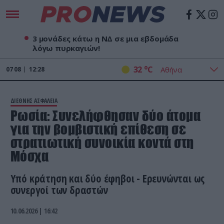
3 μονάδες κάτω η ΝΔ σε μια εβδομάδα
λόγω πυρκαγιών!
o
32
C
07
08
12:28
ΔΙΕΘΝΗΣ ΑΣΦΑΛΕΙΑ
Ρωσία: Συνελήφθησαν δύο άτομα
για την βομβιστική επίθεση σε
στρατιωτική συνοικία κοντά στη
Μόσχα
Υπό κράτηση και δύο έφηβοι - Ερευνώνται ως
συνεργοί των δραστών
10.06.2026 | 16:42