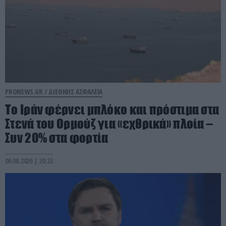
PRONEWS.GR /
ΔΙΕΘΝΗΣ ΑΣΦΑΛΕΙΑ
Το Ιράν φέρνει μπλόκο και πρόστιμα στα
Στενά του Ορμούζ για «εχθρικά» πλοία –
Συν 20% στα φορτία
06.08.2026 | 20:23