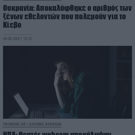
Ουκρανία: Αποκαλύφθηκε ο αριθμός των
ξένων εθελοντών που πολεμούν για το
Κίεβο
06.08.2026 | 14:25
PRONEWS.GR /
ΔΙΕΘΝΗΣ ΑΣΦΑΛΕΙΑ
ΗΠΑ: Θεατές webcam αποκάλυψαν