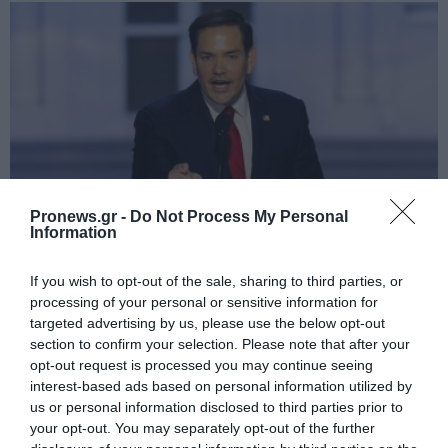
Pronews.gr -
Do Not Process My Personal
Information
PRONEWS.GR /
ΔΙΕΘΝΗΣ ΑΣΦΑΛΕΙΑ
If you wish to opt-out of the sale, sharing to third parties, or
Ο Μ.Ρούμπιο έθεσε σε εφαρμογή νέα
processing of your personal or sensitive information for
οδηγία: «Όποιος ζητά βίζα στις ΗΠΑ θα
targeted advertising by us, please use the below opt-out
section to confirm your selection. Please note that after your
δείχνει τα social media – Τίποτα κρυφό»
opt-out request is processed you may continue seeing
interest-based ads based on personal information utilized by
06.08.2026 | 23:52
us or personal information disclosed to third parties prior to
your opt-out. You may separately opt-out of the further