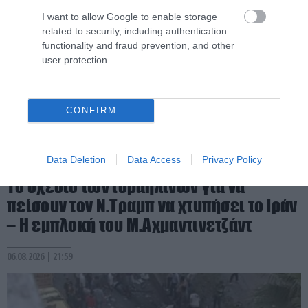
I want to allow Google to enable storage
related to security, including authentication
functionality and fraud prevention, and other
user protection.
CONFIRM
Data Deletion
Data Access
Privacy Policy
PRONEWS.GR /
ΔΙΕΘΝΗΣ ΑΣΦΑΛΕΙΑ
Το σχέδιο των ισραηλινών για να
πείσουν τον Ν.Τραμπ να χτυπήσει το Ιράν
– Η εμπλοκή του Μ.Αχμαντινετζάντ
06.08.2026 | 21:59