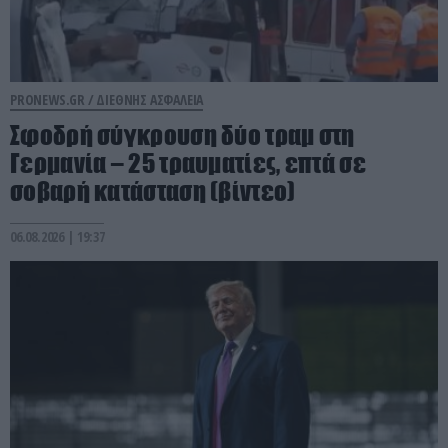
PRONEWS.GR /
ΔΙΕΘΝΗΣ ΑΣΦΑΛΕΙΑ
Σφοδρή σύγκρουση δύο τραμ στη
Γερμανία – 25 τραυματίες, επτά σε
σοβαρή κατάσταση (βίντεο)
06.08.2026 | 19:37