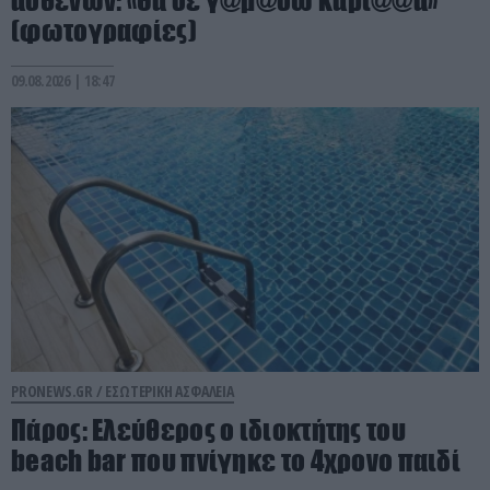
ασθενών: «Θα σε γ@μ@σω καρι@@α»
(φωτογραφίες)
09.08.2026 | 18:47
PRONEWS.GR /
ΕΣΩΤΕΡΙΚΗ ΑΣΦΑΛΕΙΑ
Πάρος: Ελεύθερος ο ιδιοκτήτης του
beach bar που πνίγηκε το 4χρονο παιδί