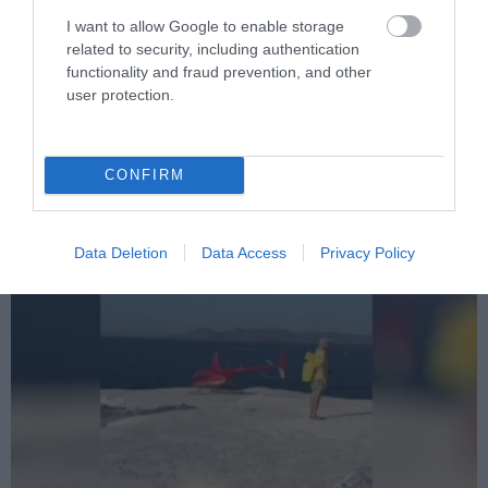
I want to allow Google to enable storage
related to security, including authentication
functionality and fraud prevention, and other
PRONEWS.GR /
ΕΣΩΤΕΡΙΚΗ ΑΣΦΑΛΕΙΑ
user protection.
Σάλος με ασυνείδητους ανήλικους στα
Βριλήσσια: ‘Εβαλαν φωτιά σε ξερά χόρτα
δάσους! (βίντεο)
CONFIRM
09.08.2026 | 22:03
Data Deletion
Data Access
Privacy Policy