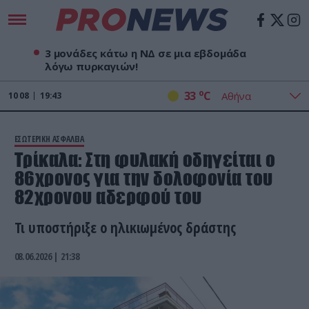
3 μονάδες κάτω η ΝΔ σε μια εβδομάδα
λόγω πυρκαγιών!
o
33
C
10
08
19:43
ΕΣΩΤΕΡΙΚΗ ΑΣΦΑΛΕΙΑ
Τρίκαλα: Στη φυλακή οδηγείται ο
86χρονος για την δολοφονία του
82χρονου αδερφού του
Τι υποστήριξε ο ηλικιωμένος δράστης
08.06.2026 | 21:38