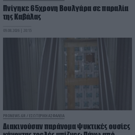
Πνίγηκε 65χρονη Βουλγάρα σε παραλία
της Καβάλας
09.08.2026 | 20:15
PRONEWS.GR /
ΕΣΩΤΕΡΙΚΗ ΑΣΦΑΛΕΙΑ
Διακινούσαν παράνομα ψυκτικές ουσίες
κάνοντας τρελές μπίζνες: Πάνω από