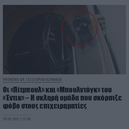
PRONEWS.GR /
ΕΣΩΤΕΡΙΚΗ ΑΣΦΑΛΕΙΑ
Οι «Πίτμπουλ» και «Μπουλντόγκ» του
«Έντικ» – Η σκληρή ομάδα που σκόρπιζε
φόβο στους επιχειρηματίες
09.08.2026 | 15:08