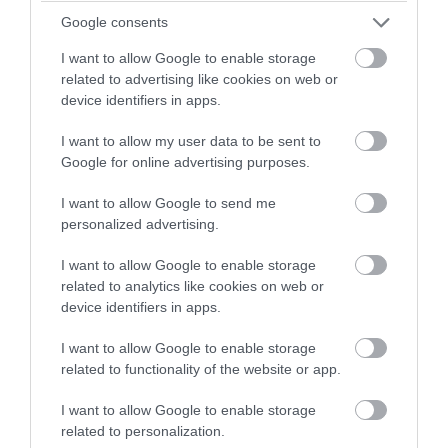
Google consents
I want to allow Google to enable storage
PRONEWS.GR /
ΕΣΩΤΕΡΙΚΗ ΑΣΦΑΛΕΙΑ
related to advertising like cookies on web or
device identifiers in apps.
Νεκρός 66χρονος Γερμανός στις Σέρρες:
To προηγούμενο βράδυ είχε
I want to allow my user data to be sent to
ξυλοκοπηθεί από τον αδερφό του και
Google for online advertising purposes.
τον ανιψιό του
I want to allow Google to send me
personalized advertising.
09.08.2026 | 22:39
I want to allow Google to enable storage
related to analytics like cookies on web or
device identifiers in apps.
I want to allow Google to enable storage
related to functionality of the website or app.
I want to allow Google to enable storage
related to personalization.