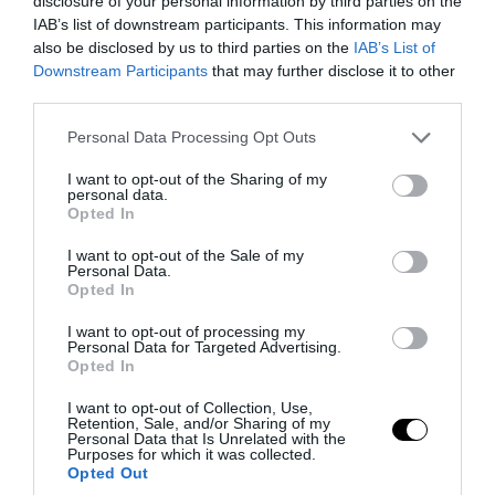
disclosure of your personal information by third parties on the
IAB’s list of downstream participants. This information may
also be disclosed by us to third parties on the
IAB’s List of
Downstream Participants
that may further disclose it to other
PRONEWS.GR /
ΕΣΩΤΕΡΙΚΗ ΑΣΦΑΛΕΙΑ
third parties.
Αναστάτωση κοντά στο ΑΧΕΠΑ:
Please note that this website/app uses one or more Google
Personal Data Processing Opt Outs
«Καταδρομική» κρανοφόρων μετά την
services and may gather and store information including but
καταδίωξη μαύρου ΙΧ σε λευκό όχημα
not limited to your visit or usage behaviour. You may click to
I want to opt-out of the Sharing of my
personal data.
grant or deny consent to Google and its third-party tags to
(βίντεο)
Opted In
use your data for below specified purposes in below Google
consent section.
I want to opt-out of the Sale of my
10.08.2026 | 08:07
Personal Data.
Opted In
I want to opt-out of processing my
Personal Data for Targeted Advertising.
Opted In
I want to opt-out of Collection, Use,
Retention, Sale, and/or Sharing of my
Personal Data that Is Unrelated with the
Purposes for which it was collected.
Opted Out