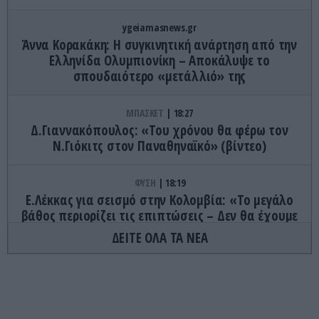
ygeiamasnews.gr
Άννα Κορακάκη: Η συγκινητική ανάρτηση από την
Ελληνίδα Ολυμπιονίκη – Αποκάλυψε το
σπουδαιότερο «μετάλλιό» της
ΜΠΑΣΚΕΤ
18:27
Δ.Γιαννακόπουλος: «Του χρόνου θα φέρω τον
Ν.Γιόκιτς στον Παναθηναϊκό» (βίντεο)
ΦΥΣΗ
18:19
Ε.Λέκκας για σεισμό στην Κολομβία: «Το μεγάλο
βάθος περιορίζει τις επιπτώσεις – Δεν θα έχουμε
τσουνάμι»
ΔΕΙΤΕ ΟΛΑ ΤΑ ΝΕΑ
ΚΟΣΜΟΣ
18:16
Οι φωτογραφίες του Playboy που ταξίδεψαν
κρυφά στη Σελήνη – Πουλήθηκαν για 400.000
δολάρια