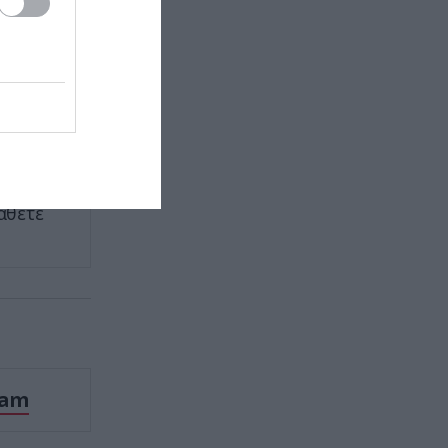
περισσότερο μαύρισμα γίνεται
όταν σας
ΥΓΕΙΑ
17:38
Στις ΗΠΑ τον συνέλαβαν για τα
εγκλήματά του στην περίοδο της
α
πανδημίας – Στην Ελλάδα τον
έκαναν μέλος της Ακαδημίας
Αθηνών!
άθετε
ΚΟΣΜΟΣ
17:36
Έκλεψαν χρυσές αλυσίδες 70.000
ευρώ σε τρία λεπτά –
Ξυλοκόπησαν τον
κοσμηματοπώλη που τους
κυνήγησε (βίντεο)
ΠΟΛΙΤΙΣΜΟΣ
17:29
ram
Τα πιο παράξενα λάθη που
ανακαλύφθηκαν σε διάσημους