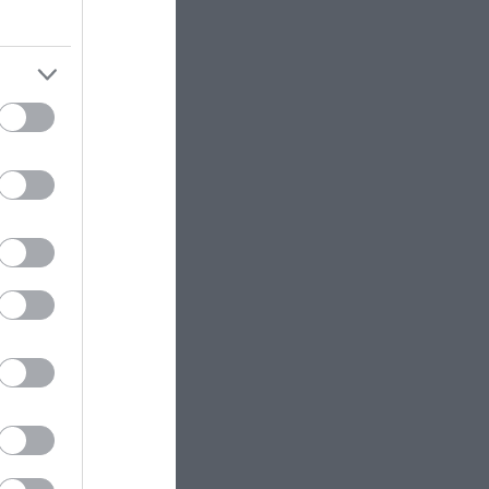
ήποτε
ΕΛΛΗΝΙΚΗ ΟΙΚΟΝΟΜΙΑ
17:56
Οι πληρωμές που θα γίνουν από
η Συρία.
e-ΕΦΚΑ και ΔΥΠΑ μέχρι τις 14
Αυγούστου
θροί των
ειφθούν
ΠΑΡΑΣΚΗΝΙΟ
17:53
Σκληρή απάντηση στον Ενές
Καντέρ από την Ένωση Παικτών –
αθίδρυση
«Δεν θα μας χρησιμοποιήσουν ως
πολιτικά πιόνια»
ιενέξεων
ΤΑΞΙΔΙΑ
17:50
Το χωριό όπου κανείς δεν
ού αυτές
κλειδώνει την πόρτα του εδώ και
πίλυση
δεκαετίες – Πώς τα καταφέρνουν;
ΥΓΕΙΑ
17:45
«Tanmaxxing»: Η επικίνδυνη τάση
του καλοκαιριού που θέλει όσο
– Ένα από