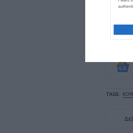
τα πιο
authenti
Η απλή
κατακλ
Το μυσ
ανατρέ
TAGS:
ΚΟΥ
Δε