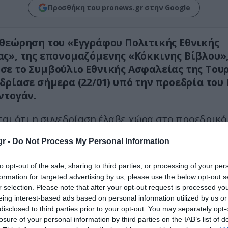
Προσθήκη του pronews.gr στην Google
θεώρηση του «Εγγράφου Πολιτικής Εθνικής
ς», της επονομαζόμενης «Κόκκινης Βίβλου»
ε το Συμβούλιο Εθνικής Ασφαλείας της Τουρ
δρίασε σήμερα (22/01) υπό την προεδρία του
ντογάν.
ται ότι η συνεδρίαση έλαβε χώρα στο προεδρικό
ρα και διήρκεσε περίπου 3,5 ώρες. Στην ανακοί
r -
Do Not Process My Personal Information
 γίνεται ιδιαίτερη αναφορά στις εξελίξεις στη Σ
δικό ζήτημα.
to opt-out of the sale, sharing to third parties, or processing of your per
formation for targeted advertising by us, please use the below opt-out s
, τονίζει ότι η κατάπαυση του πυρός στη Γάζα 
r selection. Please note that after your opt-out request is processed y
ιμη και να αποτελέσει την αρχή για μια δίκαιη δ
eing interest-based ads based on personal information utilized by us or
στινιακού.
disclosed to third parties prior to your opt-out. You may separately opt-
losure of your personal information by third parties on the IAB’s list of