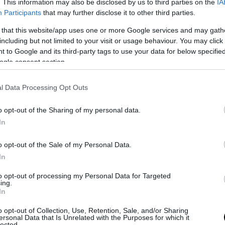
ί απόσπασμα από το Έγγραφο Πολιτικής και
. This information may also be disclosed by us to third parties on the
IA
Participants
that may further disclose it to other third parties.
ς:
 that this website/app uses one or more Google services and may gath
ποιήθηκε το Έγγραφο Πολιτικής Εθνικής Ασφάλεια
including but not limited to your visit or usage behaviour. You may click 
μερώνεται τακτικά ανά πενταετία και κατεπειγόν
 to Google and its third-party tags to use your data for below specifi
ogle consent section.
ραίτητο.
λιο ενημερώθηκε για τις επιχειρήσεις που διεξάγ
l Data Processing Opt Outs
 και στο εξωτερικό κατά των πάσης φύσεως απειλ
o opt-out of the Sharing of my personal data.
ενάντια στην εθνική μας ενότητα και αλληλεγγύη 
In
μας, ιδίως κατά των τρομοκρατικών οργανώσεων
o opt-out of the Sale of my Personal Data.
μένα κατά των κουρδικών οργανώσεων ΡΚΚ κ
In
 γκιουλενιστών της FETO που κατηγορούνται 
 πραξικοπήματος του 2016 και κατά του Ισλα
to opt-out of processing my Personal Data for Targeted
ing.
In
o opt-out of Collection, Use, Retention, Sale, and/or Sharing
ιτραπεί στην κουρδική πολιτοφυλακή στη βόρεια 
ersonal Data that Is Unrelated with the Purposes for which it
lected.