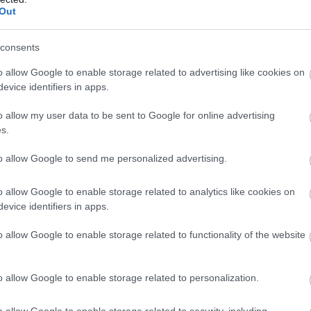
ά προσκείμενο ΡΚΚ, να εκμεταλλευτεί με οποιονδ
Out
 τρέχουσα κατάσταση και τις πιθανές εξελίξεις στ
consents
τρομοκρατικές οργανώσεις, οι οποίες είναι εχ
και αδελφών λαών της περιοχής μας, θα εξαλ
o allow Google to enable storage related to advertising like cookies on
νδήποτε τρόπο
.
evice identifiers in apps.
o allow my user data to be sent to Google for online advertising
 θα συνεχίσει να συμβάλλει τα μέγιστα στην εγκ
s.
σμιας ειρήνης και σταθερότητας, εντείνοντας τις
τητές της για τη διασφάλιση της επίλυσης των δ
to allow Google to send me personalized advertising.
ες περιοχές του κόσμου.
o allow Google to enable storage related to analytics like cookies on
ν Αφρική, τη Μέση Ανατολή και τα Βαλκάνια, προτ
evice identifiers in apps.
ύν σε συγκρούσεις, καθώς και για την ειρηνική ε
o allow Google to enable storage related to functionality of the website
ελίξει συγκρούσεων
».
o allow Google to enable storage related to personalization.
ΣΗΜΕΡΑ
Ντάμπι: Χτίζουν «νησί ευεξίας» 11 δισ. δολαρίων 
o allow Google to enable storage related to security, including