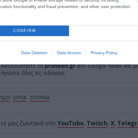
 φιλόδοξα projects
cation functionality and fraud prevention, and other user protection.
 τεχνική των 3 βημάτων που μπορεί να βοηθήσει 
ύζουν άγχος, θυμός και ενοχές
CONFIRM
τήριο της Σαντορίνης – Ο 15χρονος που μπορεί ν
ψει ολόκληρη την ιστορία
Data Deletion
Data Access
Privacy Policy
Ακολουθήστε το
pronews.gr
στο Google News και μ
πρώτοι όλες τις ειδήσεις
ΡΔΟΙ
ΣΥΡΙΑ
ΤΟΥΡΚΙΑ
ίτε μας ζωντανά στο
YouTube
,
Twitch
,
X
,
Teleg