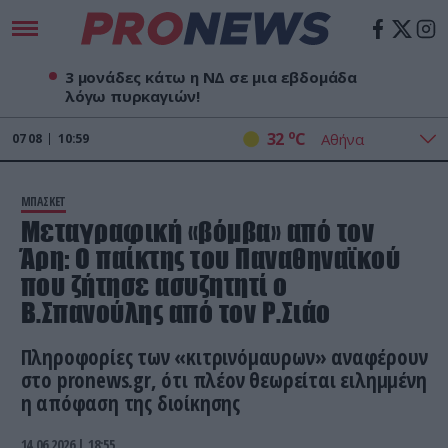
3 μονάδες κάτω η ΝΔ σε μια εβδομάδα
λόγω πυρκαγιών!
o
32
C
07
08
10:59
ΜΠΑΣΚΕΤ
Μεταγραφική «βόμβα» από τον
Άρη: Ο παίκτης του Παναθηναϊκού
που ζήτησε ασυζητητί ο
Β.Σπανούλης από τον Ρ.Σιάο
Πληροφορίες των «κιτρινόμαυρων» αναφέρουν
στο pronews.gr, ότι πλέον θεωρείται ειλημμένη
η απόφαση της διοίκησης
14.06.2026 | 18:55