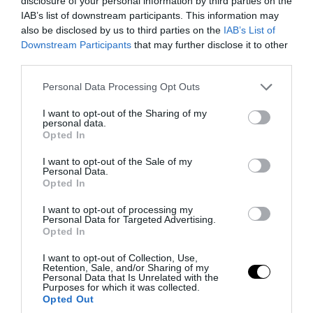
disclosure of your personal information by third parties on the
IAB’s list of downstream participants. This information may
also be disclosed by us to third parties on the
IAB’s List of
Downstream Participants
that may further disclose it to other
third parties.
PRONEWS.GR /
ΔΙΕΘΝΕΣ ΠΟΔΟΣΦΑΙΡΟ
Please note that this website/app uses one or more Google
Personal Data Processing Opt Outs
Επίσημη η «βόμβα» της Τράμπζονσπορ με
services and may gather and store information including but
Μ.Σαλάχ – Υπέγραψε για δύο χρόνια
not limited to your visit or usage behaviour. You may click to
I want to opt-out of the Sharing of my
personal data.
grant or deny consent to Google and its third-party tags to
Opted In
use your data for below specified purposes in below Google
06.08.2026 | 16:46
consent section.
I want to opt-out of the Sale of my
Personal Data.
Opted In
I want to opt-out of processing my
Personal Data for Targeted Advertising.
Opted In
I want to opt-out of Collection, Use,
Retention, Sale, and/or Sharing of my
Personal Data that Is Unrelated with the
Purposes for which it was collected.
Opted Out