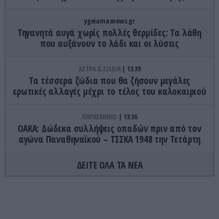
ygeiamasnews.gr
Τηγανητά αυγά χωρίς πολλές θερμίδες: Τα λάθη
που αυξάνουν το λάδι και οι λύσεις
ΑΣΤΡΑ & ΖΩΔΙΑ
13:39
Τα τέσσερα ζώδια που θα ζήσουν μεγάλες
ερωτικές αλλαγές μέχρι το τέλος του καλοκαιριού
ΠΑΡΑΣΚΗΝΙΟ
13:36
ΟΑΚΑ: Δώδεκα συλλήψεις οπαδών πριν από τον
αγώνα Παναθηναϊκού – ΤΣΣΚΑ 1948 την Τετάρτη
ΔΕΙΤΕ ΟΛΑ ΤΑ ΝΕΑ
GOOD LIFE
13:30
Ο γρίφος με τον βαρκάρη και το πρόβατο που έχει
«τρελάνει» το διαδίκτυο – Μπορείτε να τον
λύσετε;