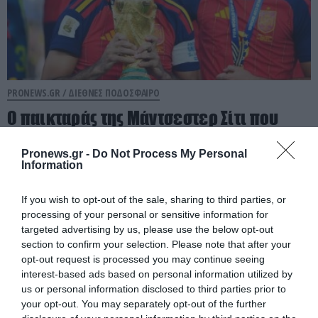
PRONEWS.GR /
ΔΙΕΘΝΕΣ ΠΟΔΟΣΦΑΙΡΟ
Ο παικταράς της Μάντσεστερ Σίτι που
«παρατάει» τη Ρεάλ και είναι έτοιμος να
υπογράψει με τη Μπαρτσελόνα
Pronews.gr -
Do Not Process My Personal
Information
06.08.2026 | 17:34
If you wish to opt-out of the sale, sharing to third parties, or
processing of your personal or sensitive information for
targeted advertising by us, please use the below opt-out
section to confirm your selection. Please note that after your
opt-out request is processed you may continue seeing
interest-based ads based on personal information utilized by
us or personal information disclosed to third parties prior to
your opt-out. You may separately opt-out of the further