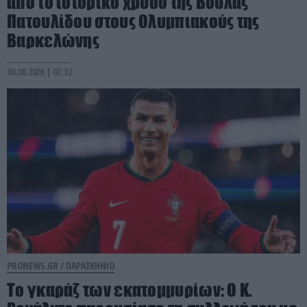
από το ιστορικό χρυσό της Βούλας
Πατουλίδου στους Ολυμπιακούς της
Βαρκελώνης
06.08.2026 | 07:32
PRONEWS.GR /
ΠΑΡΑΣΚΗΝΙΟ
Το γκαράζ των εκατομμυρίων: Ο Κ.