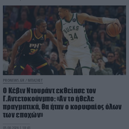
PRONEWS.GR /
ΜΠΑΣΚΕΤ
Ο Κέβιν Ντουράντ εκθείασε τον
Γ.Αντετοκούνμπο: «Αν το ήθελε
πραγματικά, θα ήταν ο κορυφαίος όλων
των εποχών»
05.08.2026 | 18:43