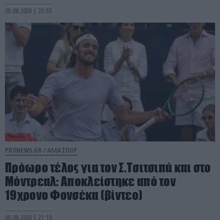
05.08.2026 | 23:53
PRONEWS.GR /
ΑΛΛΑ ΣΠΟΡ
Πρόωρο τέλος για τον Σ.Τσιτσιπά και στο
Μόντρεαλ: Αποκλείστηκε από τον
19χρονο Φονσέκα (βίντεο)
05.08.2026 | 21:18