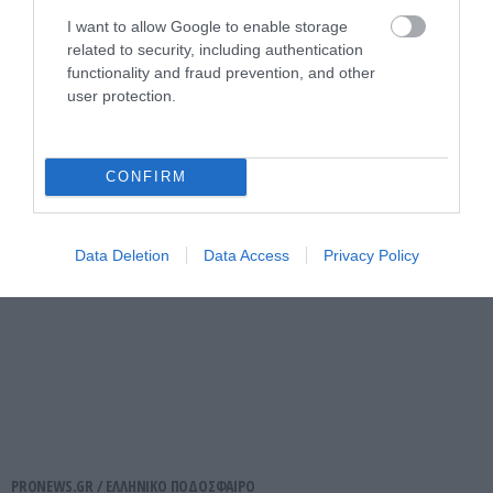
PRONEWS.GR /
ΠΑΡΑΣΚΗΝΙΟ
I want to allow Google to enable storage
related to security, including authentication
Ο μεγάλος γιος του Λιονέλ Μέσι στα
functionality and fraud prevention, and other
χνάρια του πατέρα του – Θα ενταχθεί στις
user protection.
ακαδημίες της Μπαρτσελόνα
06.08.2026 | 14:54
CONFIRM
Data Deletion
Data Access
Privacy Policy
PRONEWS.GR /
ΕΛΛΗΝΙΚΟ ΠΟΔΟΣΦΑΙΡΟ