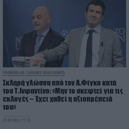
PRONEWS.GR /
ΔΙΕΘΝΕΣ ΠΟΔΟΣΦΑΙΡΟ
Σκληρή γλώσσα από τον Λ.Φίγκο κατά
του Τ.Ινφαντίνο: «Μην το σκεφτεί για τις
εκλογές – Έχει χαθεί η αξιοπρέπειά
του»
05.08.2026 | 17:02