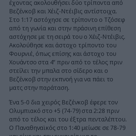
έχοντας ακολουθήσει δύο τρίποντα από
Βεζένκοβ και Χέιζ-Ντέιβις αντίστοιχα.
Στο 1:17 αστόχησε σε τρίποντο ο Τζόσεφ
από τη γωνία και στην πράσινη επίθεση
αστόχησε με τη σειρά του ο Χέιζ-Ντέιβις.
Ακολούθησε και άστοχο τρίποντο του
Φουρνιέ, όπως επίσης και άστοχο του
Χουάντσο στα 4” πριν από το τέλος πριν
στείλει την μπαλα στο σίδερο και ο
Βεζένκοβ στην εκπνοή για να πάει το
ματς στην παράταση.
Ένα 5-0 δια χειρός Βεζένκοβ έφερε τον
Ολυμπιακό στο +5 (74-79) στα 2:28 πριν
από το τέλος και του έξτρα πενταλέπτου.
Ο Παναθηναϊκός στο 1:40 μείωσε σε 78-79