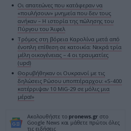
Οι απατεώνες που κατάφεραν να
«πουλήσουν» μνημεία που δεν τους
ανήκαν – Η ιστορία της πώλησης του
Πύργου του Άιφελ
Τρόμος στη βόρεια Καρολίνα μετά από
ένοπλη επίθεση σε κατοικία: Νεκρά τρία
μέλη οικογένειας – 4 οι τραυματίες
(upd)
Θορυβήθηκαν οι Ουκρανοί με τις
δηλώσεις Ρώσου υποπτέραρχου: «S-400
κατέρριψαν 10 MiG-29 σε μόλις μια
μέρα!»
Ακολουθήστε το
pronews.gr
στο
Google News και μάθετε πρώτοι όλες
τις ειδήσεις