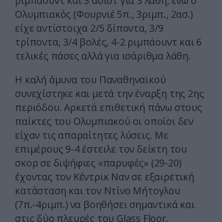
ριμπάουντ και 3 ασίστ για 3 λάθη, ενώ ο
Ολυμπιακός (Φουρνιέ 5π., 3ριμπ., 2ασ.)
είχε αντίστοιχα 2/5 δίποντα, 3/9
τρίποντα, 3/4 βολές, 4-2 ριμπάουντ και 6
τελικές πάσες αλλά για ισάριθμα λάθη.
Η καλή άμυνα του Παναθηναϊκού
συνεχίστηκε και μετά την έναρξη της 2ης
περιόδου. Αρκετά επιθετική πάνω στους
παίκτες του Ολυμπιακού οι οποίοι δεν
είχαν τις απαραίτητες λύσεις. Με
επιμέρους 9-4 έστειλε τον δείκτη του
σκορ σε διψήφιες «παρυφές» (29-20)
έχοντας τον Κέντρικ Ναν σε εξαιρετική
κατάσταση και τον Ντίνο Μήτογλου
(7π.-4ριμπ.) να βοηθήσει σημαντικά και
στις δύο πλευρές του Glass Floor.