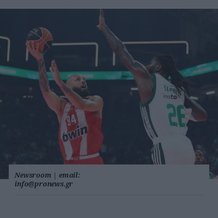
Newsroom
|
email:
info@pronews.gr