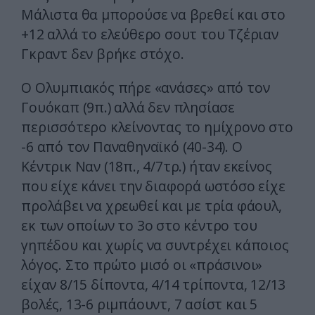
Μάλιστα θα μπορούσε να βρεθεί και στο
+12 αλλά το ελεύθερο σουτ του Τζέριαν
Γκραντ δεν βρήκε στόχο.
Ο Ολυμπιακός πήρε «ανάσες» από τον
Γουόκαπ (9π.) αλλά δεν πλησίασε
περισσότερο κλείνοντας το ημίχρονο στο
-6 από τον Παναθηναϊκό (40-34). Ο
Κέντρικ Ναν (18π., 4/7τρ.) ήταν εκείνος
που είχε κάνει την διαφορά ωστόσο είχε
προλάβει να χρεωθεί και με τρία φάουλ,
εκ των οποίων το 3ο στο κέντρο του
γηπέδου και χωρίς να συντρέχει κάποιος
λόγος. Στο πρώτο μισό οι «πράσινοι»
είχαν 8/15 δίποντα, 4/14 τρίποντα, 12/13
βολές, 13-6 ριμπάουντ, 7 ασίστ και 5