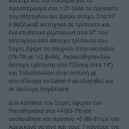
και είχε και την ευκαιρία για το
προσπέρασμα στο 1:21 αλλά το τρίποντο
του Μήτογλου δεν βρήκε στόχο. Στα 55”
ο Βεζένκοβ αστόχησε σε τρίποντο και
ένα επιθετικό ριμπάουντ στα 37” του
Μήτογλου από άστοχο τρίποντο του
Σορτς έφερε το παιχνίδι στην ισοπαλία
(79-79) με 1/2 βολές. Ακολούθησαν δύο
άστοχα τρίποντα από Τζόσεφ (στα 14”)
και Τολιόπουλου στην εκπνοή με
αποτέλεσμα το Game 4 να οδηγηθεί και
σε δεύτερη παράταση!
Δύο καλάθια του Σορτς έφεραν τον
Παναθηναϊκό στο +4 (83-79) και
ακολούθησε και πράσινο +5 (86-81) με τον
Αμερικανό να είχε και τους 7 πόντους της