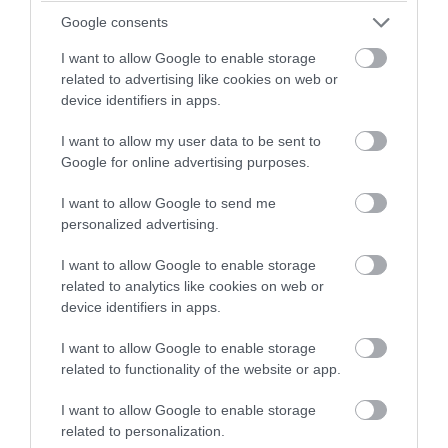
79-79
Google consents
1/2 ο Μήτογλου
I want to allow Google to enable storage
related to advertising like cookies on web or
78-79
device identifiers in apps.
Τάπα του Μιλουτίνοφ στον Μήτογλου
I want to allow my user data to be sent to
αλλά με την 2η κερδίζει φάουλ ο άσος του
Google for online advertising purposes.
ΠΑΟ
I want to allow Google to send me
78-79
personalized advertising.
Η μπάλα στον Παναθηναϊκό
I want to allow Google to enable storage
related to analytics like cookies on web or
78-79
device identifiers in apps.
Ακόμα 1.19
I want to allow Google to enable storage
related to functionality of the website or app.
Η μπάλα στον Ολυμπιακό
I want to allow Google to enable storage
related to personalization.
78-79