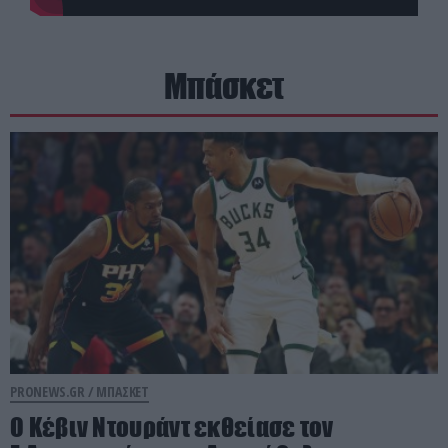
Μπάσκετ
PRONEWS.GR /
ΜΠΑΣΚΕΤ
Ο Κέβιν Ντουράντ εκθείασε τον