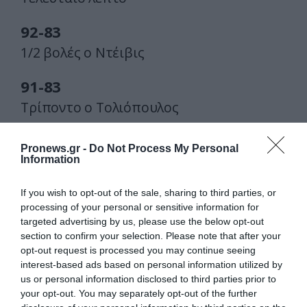
92-83
1/2 βολές ο Ντέιβις
91-83
Τρίποντο ο Τολιόπουλος
88-83
Pronews.gr -
Do Not Process My Personal
1.2
Information
If you wish to opt-out of the sale, sharing to third parties, or
Βολές ο Τολιόπουλος
processing of your personal or sensitive information for
Τάιμ άουτ
targeted advertising by us, please use the below opt-out
87-83
section to confirm your selection. Please note that after your
opt-out request is processed you may continue seeing
Ακόμα 1.58
interest-based ads based on personal information utilized by
us or personal information disclosed to third parties prior to
87-83
your opt-out. You may separately opt-out of the further