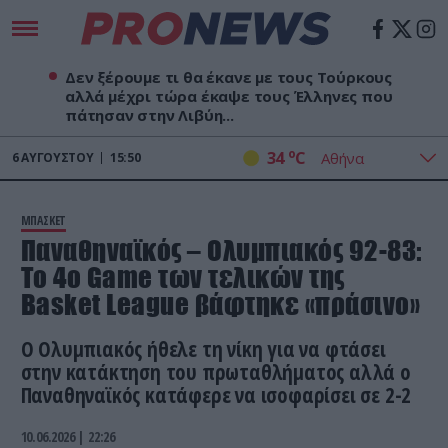
Δεν ξέρουμε τι θα έκανε με τους Τούρκους
αλλά μέχρι τώρα έκαψε τους Έλληνες που
πάτησαν στην Λιβύη...
o
34
C
6
ΑΥΓΟΎΣΤΟΥ
15:50
ΜΠΑΣΚΕΤ
Παναθηναϊκός – Ολυμπιακός 92-83:
Το 4ο Game των τελικών της
Basket League βάφτηκε «πράσινο»
Ο Ολυμπιακός ήθελε τη νίκη για να φτάσει
στην κατάκτηση του πρωταθλήματος αλλά ο
Παναθηναϊκός κατάφερε να ισοφαρίσει σε 2-2
10.06.2026 | 22:26