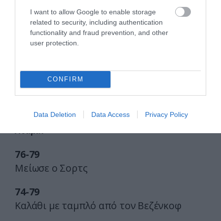
Ακόμα 1.18
I want to allow Google to enable storage
related to security, including authentication
78-79
functionality and fraud prevention, and other
user protection.
Γλίστρησε και έπεσε ο Φουρνιέ
78-79
CONFIRM
2.2 βολές ο Τολιόπουλος
Ζητάει αντιαθλητικό στον Τολιόπουλο ο
Data Deletion
Data Access
Privacy Policy
Αταμάν
76-79
Μείωσε ο Σορτς
74-79
Καλάθι με ταμπλό από τον Βεζένκοφ