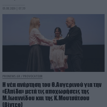
05.08.2026 | 07:39
PRONEWS.GR /
PROVOCATEUR
Η νέα ανάρτηση του Θ.Αυγερινού για την
«Ελπίδα» μετά τις αποχωρήσεις της
Μ.Ιωαννίδου και της Κ.Μουτσάτσου
(βίντεο)