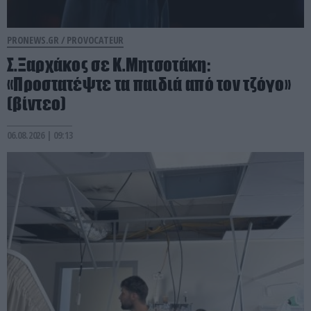
PRONEWS.GR /
PROVOCATEUR
Σ.Ξαρχάκος σε Κ.Μητσοτάκη:
«Προστατέψτε τα παιδιά από τον τζόγο»
(βίντεο)
06.08.2026 | 09:13