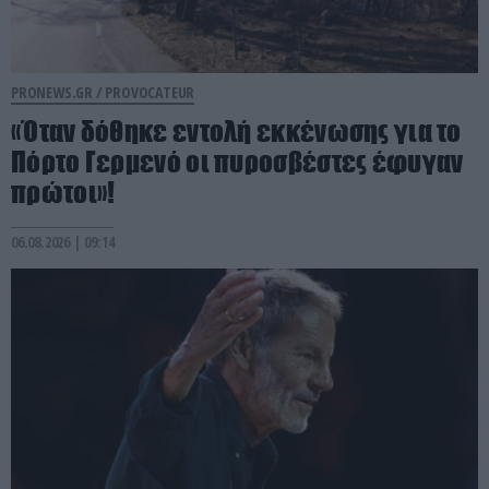
PRONEWS.GR /
PROVOCATEUR
«Όταν δόθηκε εντολή εκκένωσης για το
Πόρτο Γερμενό οι πυροσβέστες έφυγαν
πρώτοι»!
06.08.2026 | 09:14