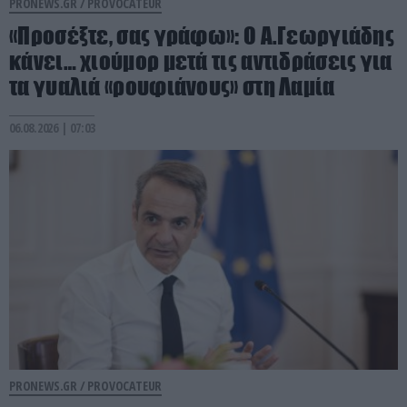
PRONEWS.GR /
PROVOCATEUR
«Προσέξτε, σας γράφω»: Ο Α.Γεωργιάδης
κάνει… χιούμορ μετά τις αντιδράσεις για
τα γυαλιά «ρουφιάνους» στη Λαμία
06.08.2026 | 07:03
PRONEWS.GR /
PROVOCATEUR