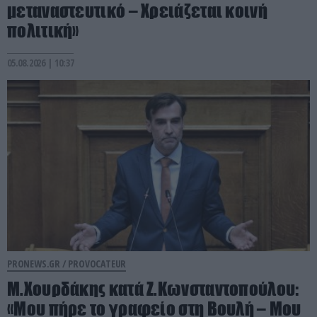
μεταναστευτικό – Χρειάζεται κοινή
πολιτική»
05.08.2026 | 10:37
PRONEWS.GR /
PROVOCATEUR
Μ.Χουρδάκης κατά Ζ.Κωνσταντοπούλου:
«Μου πήρε το γραφείο στη Βουλή – Μου