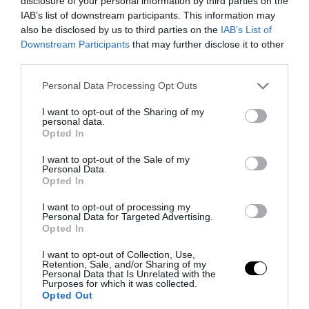
disclosure of your personal information by third parties on the
IAB’s list of downstream participants. This information may
also be disclosed by us to third parties on the
IAB’s List of
Downstream Participants
that may further disclose it to other
third parties.
Please note that this website/app uses one or more Google
Personal Data Processing Opt Outs
services and may gather and store information including but
not limited to your visit or usage behaviour. You may click to
I want to opt-out of the Sharing of my
PRONEWS.GR /
PROVOCATEUR
personal data.
grant or deny consent to Google and its third-party tags to
Opted In
Ά.Γεωργιάδης και Κ.Κυρανάκης καλούν
use your data for below specified purposes in below Google
τον Ν.Τραμπ να στηρίξει την επιστροφή
consent section.
I want to opt-out of the Sale of my
Personal Data.
των Γλυπτών του Παρθενώνα
Opted In
I want to opt-out of processing my
06.08.2026 | 19:15
Personal Data for Targeted Advertising.
Opted In
I want to opt-out of Collection, Use,
Retention, Sale, and/or Sharing of my
Personal Data that Is Unrelated with the
Purposes for which it was collected.
Opted Out