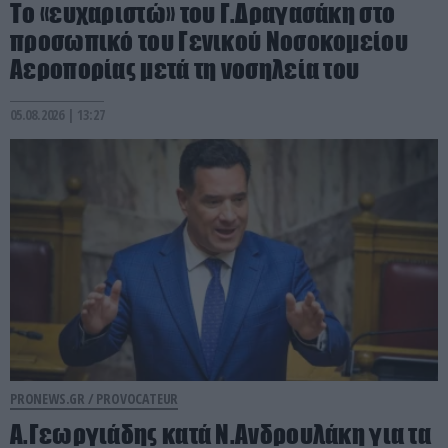
Το «ευχαριστώ» του Γ.Δραγασάκη στο
προσωπικό του Γενικού Νοσοκομείου
Αεροπορίας μετά τη νοσηλεία του
05.08.2026 | 13:27
PRONEWS.GR /
PROVOCATEUR
Α.Γεωργιάδης κατά Ν.Ανδρουλάκη για τα