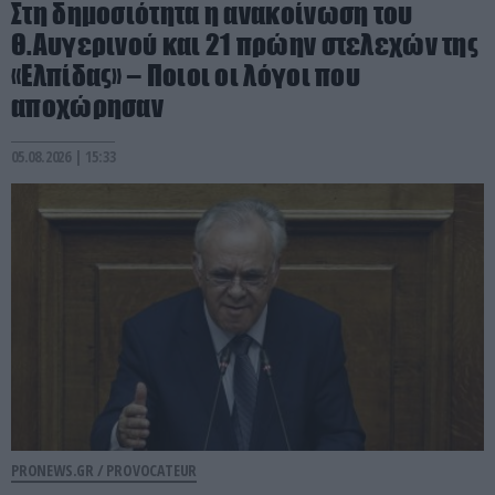
Στη δημοσιότητα η ανακοίνωση του
Θ.Αυγερινού και 21 πρώην στελεχών της
«Ελπίδας» – Ποιοι οι λόγοι που
αποχώρησαν
05.08.2026 | 15:33
PRONEWS.GR /
PROVOCATEUR