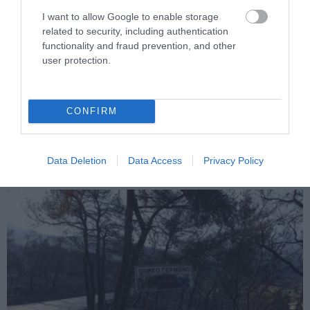
I want to allow Google to enable storage
related to security, including authentication
functionality and fraud prevention, and other
user protection.
PRONEWS.GR /
PROVOCATEUR
Πού πήγαν τα 68 εκατ. ευρώ από το
CONFIRM
Ταμείο Ανάκαμψης για το πρόγραμμα της
παιδικής παχυσαρκίας;
Data Deletion
Data Access
Privacy Policy
06.08.2026 | 11:50