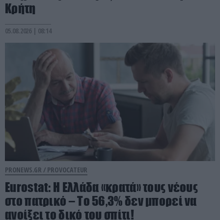
Κρήτη
05.08.2026 | 08:14
PRONEWS.GR /
PROVOCATEUR
Eurostat: Η Ελλάδα «κρατά» τους νέους
στο πατρικό – Το 56,3% δεν μπορεί να
ανοίξει το δικό του σπίτι!