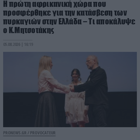
Η πρώτη αφρικανική χώρα που
προσφέρθηκε για την κατάσβεση των
πυρκαγιών στην Ελλάδα – Τι αποκάλυψε
ο Κ.Μητσοτάκης
05.08.2026 | 16:19
PRONEWS.GR /
PROVOCATEUR