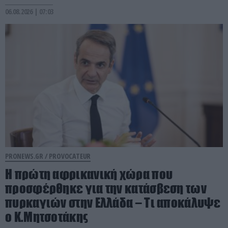
06.08.2026 | 07:03
PRONEWS.GR /
PROVOCATEUR
Η πρώτη αφρικανική χώρα που
προσφέρθηκε για την κατάσβεση των
πυρκαγιών στην Ελλάδα – Τι αποκάλυψε
ο Κ.Μητσοτάκης