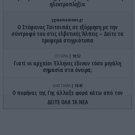
ηλεκτροπληξία
ygeiamasnews.gr
Ο Στέφανος Τσιτσιπάς σε εξόρμηση με την
σύντροφό του στις ελβετικές Άλπεις – Δείτε τα
τρυφερά στιγμιότυπα
ΙΣΤΟΡΙΑ
18:52
Γιατί οι αρχαίοι Έλληνες έδιναν τόσο μεγάλη
σημασία στα όνειρα;
ΔΙΑΣΤΗΜΑ
18:45
Ο πυρήνας της Γης άλλαξε φορά κάτω από τον
Ειρηνικό – Τι κατέγραψαν οι επιστήμονες
ΔΕΙΤΕ ΟΛΑ ΤΑ ΝΕΑ
ΔΙΕΘΝΗΣ ΑΣΦΑΛΕΙΑ
18:41
Πεντάγωνο: Κατηγορεί πρώην υπουργό
Αεροπορίας για διαρροή απόρρητων πληροφοριών