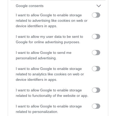
Google consents
PRONEWS.GR /
PROVOCATEUR
I want to allow Google to enable storage
Ά.Γεωργιάδης και Κ.Κυρανάκης καλούν
related to advertising like cookies on web or
device identifiers in apps.
τον Ν.Τραμπ να στηρίξει την επιστροφή
των Γλυπτών του Παρθενώνα
I want to allow my user data to be sent to
Google for online advertising purposes.
06.08.2026 | 19:15
I want to allow Google to send me
personalized advertising.
I want to allow Google to enable storage
related to analytics like cookies on web or
device identifiers in apps.
I want to allow Google to enable storage
related to functionality of the website or app.
I want to allow Google to enable storage
related to personalization.