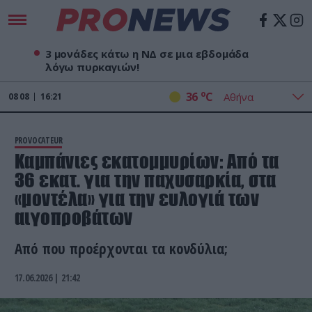
3 μονάδες κάτω η ΝΔ σε μια εβδομάδα
λόγω πυρκαγιών!
o
36
C
08
08
16:21
PROVOCATEUR
Καμπάνιες εκατομμυρίων: Από τα
36 εκατ. για την παχυσαρκία, στα
«μοντέλα» για την ευλογιά των
αιγοπροβάτων
Από που προέρχονται τα κονδύλια;
17.06.2026 | 21:42