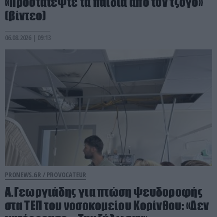
«Προστατέψτε τα παιδιά από τον τζόγο»
(βίντεο)
06.08.2026 | 09:13
PRONEWS.GR /
PROVOCATEUR
Α.Γεωργιάδης για πτώση ψευδοροφής
στα ΤΕΠ του νοσοκομείου Κορίνθου: «Δεν