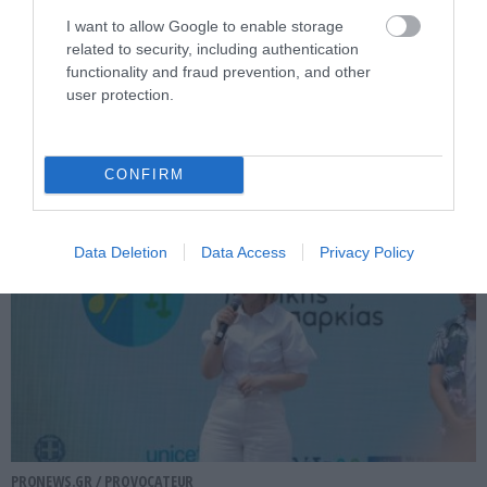
PRONEWS.GR /
PROVOCATEUR
I want to allow Google to enable storage
related to security, including authentication
Δωδεκάνησα: «Λουκέτο» σε 11 σχολεία
functionality and fraud prevention, and other
λόγω υπογεννητικότητας – Μειώνονται
user protection.
οι μαθητές στα νησιά
06.08.2026 | 13:24
CONFIRM
Data Deletion
Data Access
Privacy Policy
PRONEWS.GR /
PROVOCATEUR