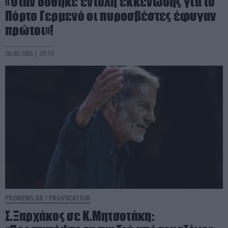
«Όταν δόθηκε εντολή εκκένωσης για το
Πόρτο Γερμενό οι πυροσβέστες έφυγαν
πρώτοι»!
06.08.2026 | 09:14
PRONEWS.GR /
PROVOCATEUR
Σ.Ξαρχάκος σε Κ.Μητσοτάκη: