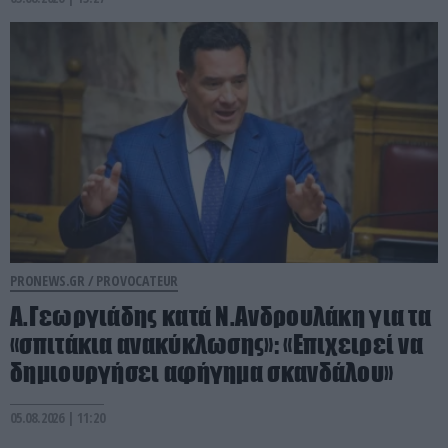
PRONEWS.GR /
PROVOCATEUR
Α.Γεωργιάδης κατά Ν.Ανδρουλάκη για τα
«σπιτάκια ανακύκλωσης»: «Επιχειρεί να
δημιουργήσει αφήγημα σκανδάλου»
05.08.2026 | 11:20