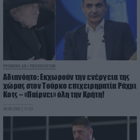
PRONEWS.GR /
PROVOCATEUR
Αδιανόητο: Εκχωρούν την ενέργεια της
χώρας στον Τούρκο επιχειρηματία Ράχμι
Κοτς – «Παίρνει» όλη την Κρήτη!
08.08.2026 | 11:53