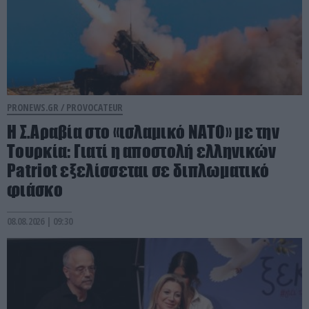
PRONEWS.GR /
PROVOCATEUR
Η Σ.Αραβία στο «ισλαμικό ΝΑΤΟ» με την
Τουρκία: Γιατί η αποστολή ελληνικών
Patriot εξελίσσεται σε διπλωματικό
φιάσκο
08.08.2026 | 09:30