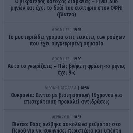
Ο μικρότερος κάτοχος διαρκείας – Είναι δύο
μηνών και έχει το δικό του εισιτήριο στον ΟΦΗ!
(βίντεο)
GOOD LIFE
19:07
Το μυστηριώδες γράμμα στις ετικέτες των ρούχων
που έχει συγκεκριμένη σημασία
GOOD LIFE
19:00
Αυτό το γνωρίζατε; – Πώς βγήκε η φράση «ο μήνας
έχει 9»;
ΔΙΕΘΝΗΣ ΑΣΦΑΛΕΙΑ
18:58
Ουκρανία: Βίντεο με βίαιη αρπαγή 19χρονου για
επιστράτευση προκαλεί αντιδράσεις
ΑΓΡΙΑ ΖΩΗ
18:57
Βίντεο: Βόας ανέβηκε σε κολώνα ρεύματος στο
Περού για να κυνηγήσει περιστέρια και υπέστη