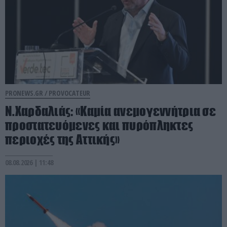
PRONEWS.GR /
PROVOCATEUR
Ν.Χαρδαλιάς: «Καμία ανεμογεννήτρια σε
προστατευόμενες και πυρόπληκτες
περιοχές της Αττικής»
08.08.2026 | 11:48