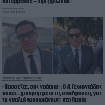
κατέρρευσε – Την ξήλωσαν»
06.08.2026 | 08:58
PRONEWS.GR /
PROVOCATEUR
«Προσέξτε, σας γράφω»: Ο Α.Γεωργιάδης
κάνει… χιούμορ μετά τις αντιδράσεις για
τα γυαλιά «ρουφιάνους» στη Λαμία