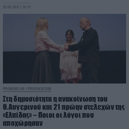
05.08.2026 | 16:19
PRONEWS.GR /
PROVOCATEUR
Στη δημοσιότητα η ανακοίνωση του
Θ.Αυγερινού και 21 πρώην στελεχών της
«Ελπίδας» – Ποιοι οι λόγοι που
αποχώρησαν