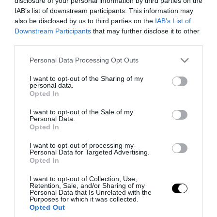
disclosure of your personal information by third parties on the
IAB’s list of downstream participants. This information may
also be disclosed by us to third parties on the
IAB’s List of
Downstream Participants
that may further disclose it to other
PRONEWS.GR /
PROVOCATEUR
third parties.
Η απόλυρη διάλυση ενός κράτους: Ούτε
Please note that this website/app uses one or more Google
Personal Data Processing Opt Outs
καν νέες πινακίδες κυκλοφορίας ΙΧ
services and may gather and store information including but
μπορούν να εκδώσουν!
not limited to your visit or usage behaviour. You may click to
I want to opt-out of the Sharing of my
personal data.
grant or deny consent to Google and its third-party tags to
Opted In
use your data for below specified purposes in below Google
07.08.2026 | 11:07
consent section.
I want to opt-out of the Sale of my
Personal Data.
Opted In
I want to opt-out of processing my
Personal Data for Targeted Advertising.
Opted In
I want to opt-out of Collection, Use,
Retention, Sale, and/or Sharing of my
Personal Data that Is Unrelated with the
Purposes for which it was collected.
Opted Out