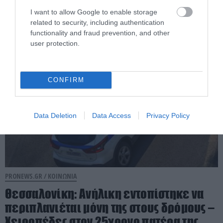
Καλυφτάκη
I want to allow Google to enable storage
related to security, including authentication
functionality and fraud prevention, and other
05.08.2026 | 17:15
user protection.
CONFIRM
Data Deletion
Data Access
Privacy Policy
PRONEWS.GR /
ΚΟΙΝΩΝΙΑ
Θεσσαλονίκη: Ανήλικη εντοπίστηκε να
περιπλανιέται μόνη της στους δρόμους –
Χειροπέδες στον 25χρονο πατέρα της