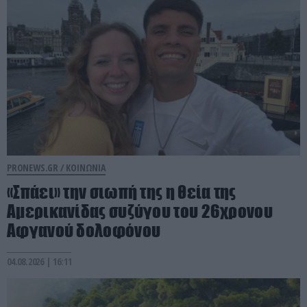
PRONEWS.GR /
ΚΟΙΝΩΝΙΑ
«Σπάει» την σιωπή της η θεία της
Αμερικανίδας συζύγου του 26χρονου
Αφγανού δολοφόνου
04.08.2026 | 16:11