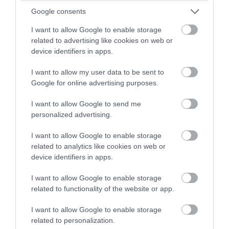
Τα μέτρα για κατοικίες, επιχειρήσεις και
Google consents
αγρότες μετά τις φωτιές
I want to allow Google to enable storage
related to advertising like cookies on web or
05.08.2026 | 19:56
device identifiers in apps.
I want to allow my user data to be sent to
Google for online advertising purposes.
I want to allow Google to send me
personalized advertising.
I want to allow Google to enable storage
related to analytics like cookies on web or
device identifiers in apps.
I want to allow Google to enable storage
related to functionality of the website or app.
PRONEWS.GR /
ΚΟΙΝΩΝΙΑ
Τροχαίο σημειώθηκε στη Λεωφόρο
I want to allow Google to enable storage
related to personalization.
Κηφισού στο ύψος της γέφυρας