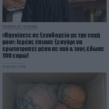
PRONEWS.GR /
ΚΟΙΝΩΝΙΑ
«Πηγαίνετε σε ξενοδοχείο με την ευχή
μου»: Ιερέας έπιασε ζευγάρι να
ερωτοτροπεί μέσα σε ναό & τους έδωσε
100 ευρώ!
03.08.2026 | 18:05