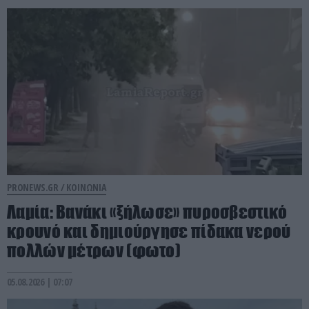
PRONEWS.GR /
ΚΟΙΝΩΝΙΑ
Λαμία: Βανάκι «ξήλωσε» πυροσβεστικό
κρουνό και δημιούργησε πίδακα νερού
πολλών μέτρων (φωτο)
05.08.2026 | 07:07