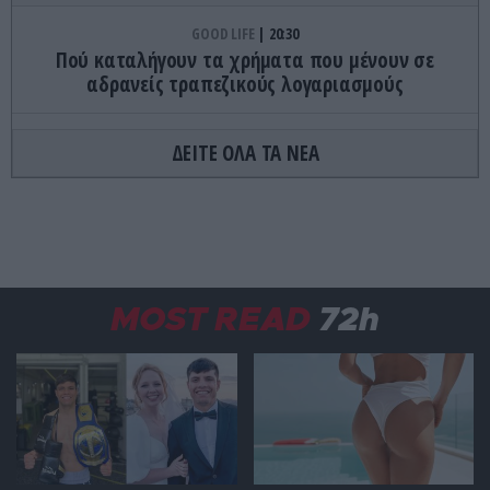
GOOD LIFE
20:30
Πού καταλήγουν τα χρήματα που μένουν σε
αδρανείς τραπεζικούς λογαριασμούς
CELEBRITIES
20:29
ΔΕΙΤΕ ΟΛΑ ΤΑ ΝΕΑ
Α.Ηλιάδη: «Ανεβαίνοντας για το χωριό είδα
μπροστά μου τον Χριστό – Λαμπερό στον
κατάλευκο, εκτυφλωτικό του χιτώνα»
ΔΙΕΘΝΗΣ ΑΣΦΑΛΕΙΑ
20:23
Το Ιράν εξετάζει μπλόκο στα Στενά του Ορμούζ
MOST READ
72h
για «εχθρικά» πλοία – Πρόστιμα έως 20% στα
φορτία
GOOD LIFE
20:15
Διατροφολόγος αποκαλύπτει: Αυτές είναι οι 9
τροφές που δεν πρέπει να αγοράζετε από το
σούπερ μάρκετ