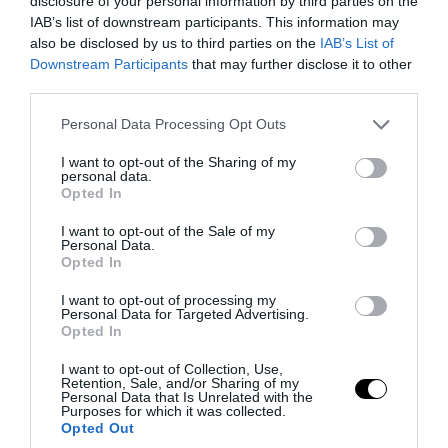
disclosure of your personal information by third parties on the
PRONEWS.GR /
ΚΟΙΝΩΝΙΑ
IAB’s list of downstream participants. This information may
also be disclosed by us to third parties on the
IAB’s List of
Αίσιο τέλος στην υπόθεση εξαφάνισης
Downstream Participants
that may further disclose it to other
των δίδυμων κοριτσιών από τη Γλυφάδα
third parties.
– Πού βρέθηκαν
Please note that this website/app uses one or more Google
Personal Data Processing Opt Outs
services and may gather and store information including but
05.08.2026 | 20:31
not limited to your visit or usage behaviour. You may click to
I want to opt-out of the Sharing of my
personal data.
grant or deny consent to Google and its third-party tags to
Opted In
use your data for below specified purposes in below Google
consent section.
I want to opt-out of the Sale of my
Personal Data.
Opted In
I want to opt-out of processing my
Personal Data for Targeted Advertising.
Opted In
I want to opt-out of Collection, Use,
Retention, Sale, and/or Sharing of my
Personal Data that Is Unrelated with the
Purposes for which it was collected.
Opted Out
PRONEWS.GR /
ΚΟΙΝΩΝΙΑ