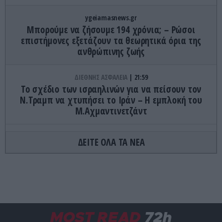
ygeiamasnews.gr
Μπορούμε να ζήσουμε 194 χρόνια; – Ρώσοι
επιστήμονες εξετάζουν τα θεωρητικά όρια της
ανθρώπινης ζωής
ΔΙΕΘΝΗΣ ΑΣΦΑΛΕΙΑ
21:59
Το σχέδιο των ισραηλινών για να πείσουν τον
Ν.Τραμπ να χτυπήσει το Ιράν – Η εμπλοκή του
Μ.Αχμαντινετζάντ
ΕΣΩΤΕΡΙΚΗ ΑΣΦΑΛΕΙΑ
21:50
ΔΕΙΤΕ ΟΛΑ ΤΑ ΝΕΑ
Συνελήφθησαν ο διευθυντής κι ο τεχνικός
ασφαλείας του ΔΕΔΔΗΕ στην Άρτα για τη φωτιά
σε υποσταθμό της ΔΕΗ
GOOD LIFE
21:45
Hangover: Αυτή είναι η απόλυτη θεραπεία για να
MOST READ
72h
έρθετε γρήγορα στα «ίσια» σας