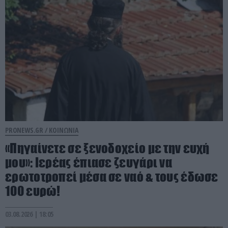
PRONEWS.GR /
ΚΟΙΝΩΝΙΑ
«Πηγαίνετε σε ξενοδοχείο με την ευχή
μου»: Ιερέας έπιασε ζευγάρι να
ερωτοτροπεί μέσα σε ναό & τους έδωσε
100 ευρώ!
03.08.2026 | 18:05