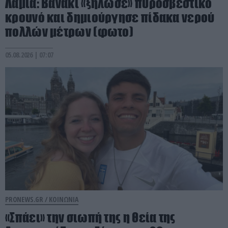
Λαμία: Βανάκι «ξήλωσε» πυροσβεστικό
κρουνό και δημιούργησε πίδακα νερού
πολλών μέτρων (φωτο)
05.08.2026 | 07:07
PRONEWS.GR /
ΚΟΙΝΩΝΙΑ
«Σπάει» την σιωπή της η θεία της