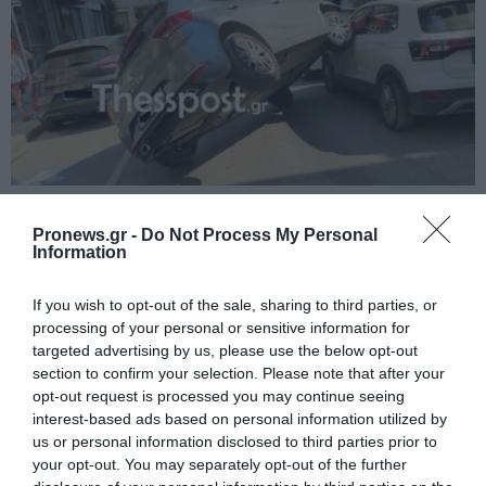
PRONEWS.GR /
ΚΟΙΝΩΝΙΑ
Pronews.gr -
Do Not Process My Personal
Θεσσαλονίκη: Αυτοκίνητο «πέταξε» σαν
Information
από ταινία καταδίωξης και «ανέβηκε»
πάνω σε παρκαρισμένο
If you wish to opt-out of the sale, sharing to third parties, or
processing of your personal or sensitive information for
targeted advertising by us, please use the below opt-out
05.08.2026 | 20:57
section to confirm your selection. Please note that after your
opt-out request is processed you may continue seeing
interest-based ads based on personal information utilized by
us or personal information disclosed to third parties prior to
your opt-out. You may separately opt-out of the further