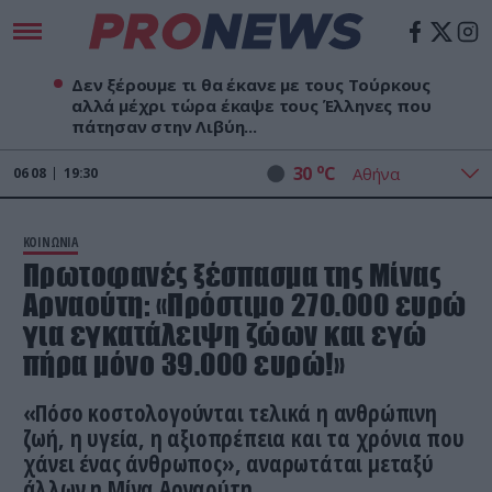
Δεν ξέρουμε τι θα έκανε με τους Τούρκους
αλλά μέχρι τώρα έκαψε τους Έλληνες που
πάτησαν στην Λιβύη...
o
30
C
06
08
19:30
ΚΟΙΝΩΝΙΑ
Πρωτοφανές ξέσπασμα της Μίνας
Αρναούτη: «Πρόστιμο 270.000 ευρώ
για εγκατάλειψη ζώων και εγώ
πήρα μόνο 39.000 ευρώ!»
«Πόσο κοστολογούνται τελικά η ανθρώπινη
ζωή, η υγεία, η αξιοπρέπεια και τα χρόνια που
χάνει ένας άνθρωπος», αναρωτάται μεταξύ
άλλων η Μίνα Αρναούτη