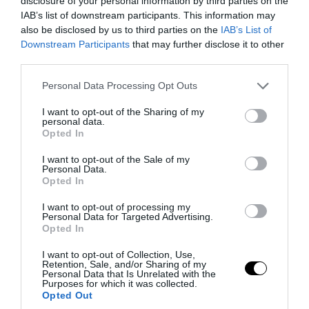
disclosure of your personal information by third parties on the
IAB’s list of downstream participants. This information may
also be disclosed by us to third parties on the
IAB’s List of
Downstream Participants
that may further disclose it to other
third parties.
Please note that this website/app uses one or more Google
Personal Data Processing Opt Outs
services and may gather and store information including but
PRONEWS.GR /
ΚΟΙΝΩΝΙΑ
not limited to your visit or usage behaviour. You may click to
I want to opt-out of the Sharing of my
personal data.
grant or deny consent to Google and its third-party tags to
Αίσιο τέλος στην υπόθεση εξαφάνισης
Opted In
use your data for below specified purposes in below Google
των δίδυμων κοριτσιών από τη Γλυφάδα
consent section.
I want to opt-out of the Sale of my
Personal Data.
– Πού βρέθηκαν
Opted In
05.08.2026 | 20:31
I want to opt-out of processing my
Personal Data for Targeted Advertising.
Opted In
I want to opt-out of Collection, Use,
Retention, Sale, and/or Sharing of my
Personal Data that Is Unrelated with the
Purposes for which it was collected.
Opted Out