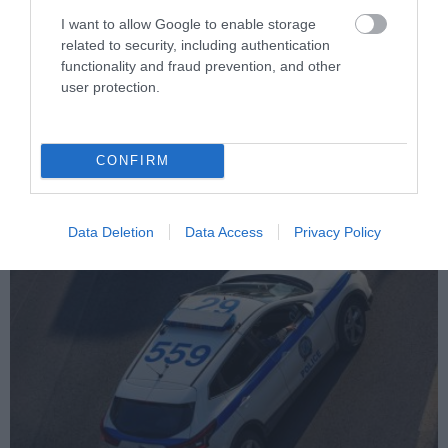
I want to allow Google to enable storage
related to security, including authentication
functionality and fraud prevention, and other
PRONEWS.GR /
ΚΟΙΝΩΝΙΑ
user protection.
Τροχαίο σημειώθηκε στη Λεωφόρο
Κηφισού στο ύψος της γέφυρας
CONFIRM
Καλυφτάκη
05.08.2026 | 17:15
Data Deletion
Data Access
Privacy Policy