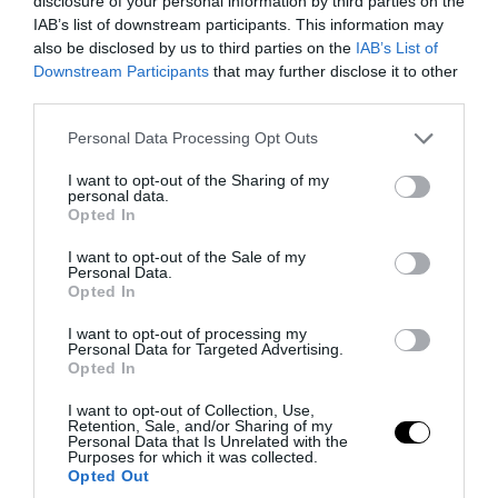
disclosure of your personal information by third parties on the
IAB’s list of downstream participants. This information may
also be disclosed by us to third parties on the
IAB’s List of
Downstream Participants
that may further disclose it to other
third parties.
Please note that this website/app uses one or more Google
Personal Data Processing Opt Outs
PRONEWS.GR /
ΚΟΙΝΩΝΙΑ
services and may gather and store information including but
Θεσσαλονίκη: Ανήλικη εντοπίστηκε να
not limited to your visit or usage behaviour. You may click to
I want to opt-out of the Sharing of my
personal data.
περιπλανιέται μόνη της στους δρόμους –
grant or deny consent to Google and its third-party tags to
Opted In
use your data for below specified purposes in below Google
Χειροπέδες στον 25χρονο πατέρα της
consent section.
I want to opt-out of the Sale of my
Personal Data.
05.08.2026 | 09:10
Opted In
I want to opt-out of processing my
Personal Data for Targeted Advertising.
Opted In
I want to opt-out of Collection, Use,
Retention, Sale, and/or Sharing of my
Personal Data that Is Unrelated with the
Purposes for which it was collected.
Opted Out