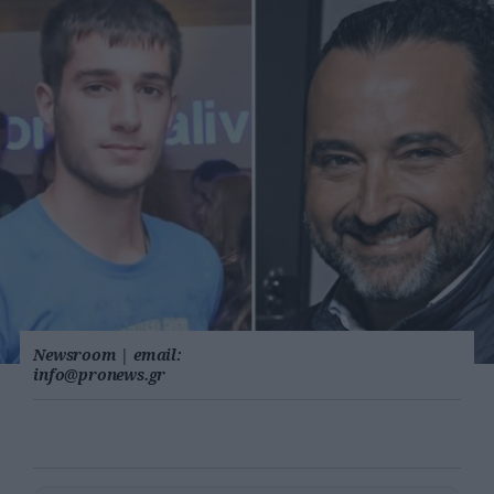
Newsroom
|
email:
info@pronews.gr