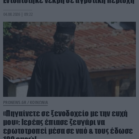
04.08.2026 | 09:22
PRONEWS.GR /
ΚΟΙΝΩΝΙΑ
«Πηγαίνετε σε ξενοδοχείο με την ευχή
μου»: Ιερέας έπιασε ζευγάρι να
ερωτοτροπεί μέσα σε ναό & τους έδωσε