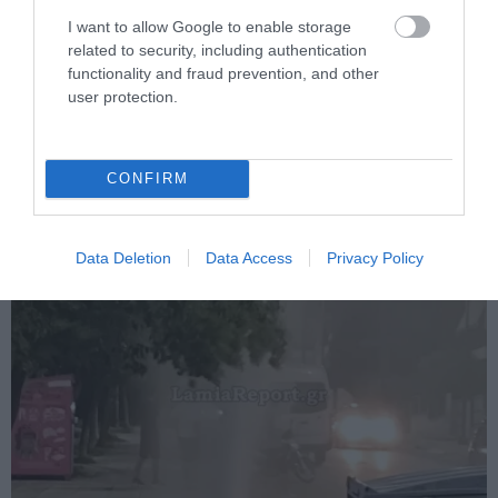
I want to allow Google to enable storage
related to security, including authentication
functionality and fraud prevention, and other
PRONEWS.GR /
ΚΟΙΝΩΝΙΑ
user protection.
Τουρισμός για Όλους 2026-2027: Σήμερα
ανοίγει η πλατφόρμα για την υποβολή
των αιτήσεων – Οι δικαιούχοι
CONFIRM
05.08.2026 | 07:34
Data Deletion
Data Access
Privacy Policy