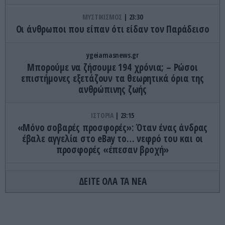
ΜΥΣΤΙΚΙΣΜΟΣ
23:30
Οι άνθρωποι που είπαν ότι είδαν τον Παράδεισο
ygeiamasnews.gr
Μπορούμε να ζήσουμε 194 χρόνια; – Ρώσοι
επιστήμονες εξετάζουν τα θεωρητικά όρια της
ανθρώπινης ζωής
ΙΣΤΟΡΙΑ
23:15
«Μόνο σοβαρές προσφορές»: Όταν ένας άνδρας
έβαλε αγγελία στο eBay το… νεφρό του και οι
προσφορές «έπεσαν βροχή»
ΚΟΣΜΟΣ
23:11
ΔΕΙΤΕ ΟΛΑ ΤΑ ΝΕΑ
Τα 600 στρέμματα κληρονομιάς πίσω από το
φονικό στην Β.Καρολίνα
ΕΝΟΠΛΕΣ ΣΥΓΚΡΟΥΣΕΙΣ
23:09