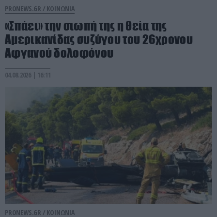
PRONEWS.GR /
ΚΟΙΝΩΝΙΑ
«Σπάει» την σιωπή της η θεία της
Αμερικανίδας συζύγου του 26χρονου
Αφγανού δολοφόνου
04.08.2026 | 16:11
PRONEWS.GR /
ΚΟΙΝΩΝΙΑ