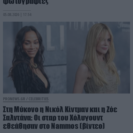
φωτογραφίες
05.08.2026 | 17:54
PRONEWS.GR /
CELEBRITIES
Στη Μύκονο η Νικόλ Κίντμαν και η Ζόε
Σαλντάνα: Οι σταρ του Χόλυγουντ
εθεάθησαν στο Nammos (βίντεο)