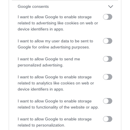
Σουίνι: Φωτογραφήθηκε με εσώρουχα
Google consents
και λευκή διάφανη ρόμπα (φώτο)
I want to allow Google to enable storage
related to advertising like cookies on web or
device identifiers in apps.
06.08.2026 | 06:20
I want to allow my user data to be sent to
Google for online advertising purposes.
I want to allow Google to send me
personalized advertising.
I want to allow Google to enable storage
related to analytics like cookies on web or
device identifiers in apps.
I want to allow Google to enable storage
related to functionality of the website or app.
PRONEWS.GR /
CELEBRITIES
I want to allow Google to enable storage
Η Α.Παναγιώταρου συνεχίζει να
related to personalization.