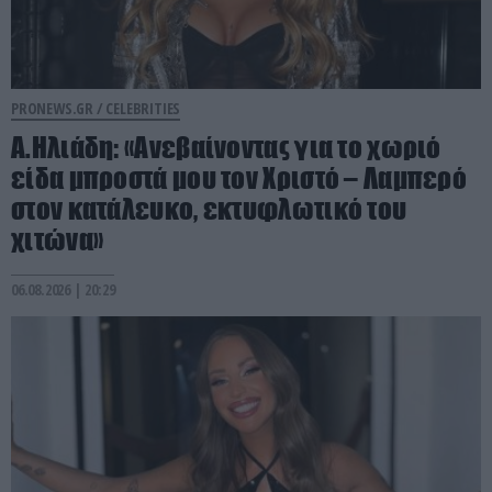
PRONEWS.GR /
CELEBRITIES
Α.Ηλιάδη: «Ανεβαίνοντας για το χωριό
είδα μπροστά μου τον Χριστό – Λαμπερό
στον κατάλευκο, εκτυφλωτικό του
χιτώνα»
06.08.2026 | 20:29