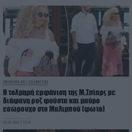
PRONEWS.GR /
CELEBRITIES
Η τολμηρή εμφάνιση της Μ.Σπίαρς με
διάφανη ροζ φούστα και μαύρο
εσώρουχο στο Μαλιμπού (φωτο)
05.08.2026 | 13:01