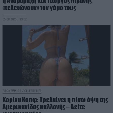
η Ανδρομάχη και Γιώργος Λιβάνης
«τελειώνουν» τον γάμο τους
05.08.2026 | 19:02
PRONEWS.GR /
CELEBRITIES
Κορίνα Κοπφ: Τρελαίνει η πίσω όψη της
Αμερικανίδας καλλονής – Δείτε