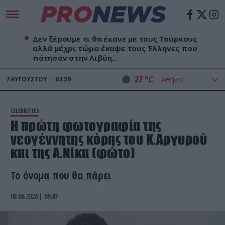
Δεν ξέρουμε τι θα έκανε με τους Τούρκους
αλλά μέχρι τώρα έκαψε τους Έλληνες που
πάτησαν στην Λιβύη...
o
27
C
7
ΑΥΓΟΎΣΤΟΥ
02:59
CELEBRITIES
Η πρώτη φωτογραφία της
νεογέννητης κόρης του Κ.Αργυρού
και της Α.Νίκα (φώτο)
Το όνομα που θα πάρει
09.06.2026 | 09:47