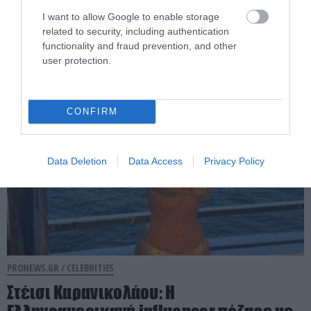
«μαγνητίζει» τα βλέμματα στη Μύκονο: Η
λαμπερή εμφάνισή της στα Ματογιάννια
I want to allow Google to enable storage
related to security, including authentication
(φωτο)
functionality and fraud prevention, and other
user protection.
06.08.2026 | 06:17
CONFIRM
Data Deletion
Data Access
Privacy Policy
PRONEWS.GR /
CELEBRITIES
Στέισι Καρανικολάου: Η