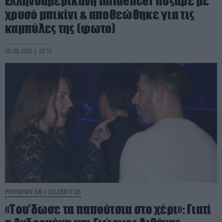
Ελληνοαμερικανή influencer πόζαρε με
χρυσό μπικίνι & αποθεώθηκε για τις
καμπύλες της (φωτο)
05.08.2026 | 20:15
PRONEWS.GR /
CELEBRITIES
«Του’δωσε τα παπούτσια στο χέρι»: Γιατί