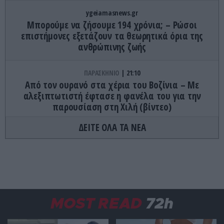
ygeiamasnews.gr
Μπορούμε να ζήσουμε 194 χρόνια; – Ρώσοι
επιστήμονες εξετάζουν τα θεωρητικά όρια της
ανθρώπινης ζωής
ΠΑΡΑΣΚΗΝΙΟ
21:10
Από τον ουρανό στα χέρια του Βοζίνια – Με
αλεξιπτωτιστή έφτασε η φανέλα του για την
παρουσίαση στη Χιλή (βίντεο)
ΔΕΙΤΕ ΟΛΑ ΤΑ ΝΕΑ
ΠΡΟΣΩΠΑ
21:00
Οι πιο θυελλώδεις έρωτες του ελληνικού
κινηματογράφου – Οι σχέσεις που έγιναν
πρωτοσέλιδα
ΔΙΕΘΝΗΣ ΑΣΦΑΛΕΙΑ
20:57
MOST READ
72h
Έκρηξη σε παγιδευμένο λεωφορείο κοντά στη
Δαμασκό – Αναφορές για νεκρούς και τραυματίες