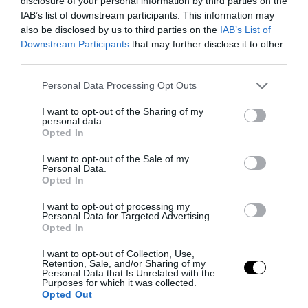
disclosure of your personal information by third parties on the
Diddy: Νέα αλλαγή στην ημερομηνία
IAB’s list of downstream participants. This information may
also be disclosed by us to third parties on the
IAB’s List of
αποφυλάκισης – Πότε θα βγει από τη
Downstream Participants
that may further disclose it to other
φυλακή
third parties.
Please note that this website/app uses one or more Google
Personal Data Processing Opt Outs
06.08.2026 | 06:47
services and may gather and store information including but
not limited to your visit or usage behaviour. You may click to
I want to opt-out of the Sharing of my
personal data.
grant or deny consent to Google and its third-party tags to
Opted In
use your data for below specified purposes in below Google
consent section.
I want to opt-out of the Sale of my
Personal Data.
Opted In
I want to opt-out of processing my
Personal Data for Targeted Advertising.
Opted In
I want to opt-out of Collection, Use,
Retention, Sale, and/or Sharing of my
Personal Data that Is Unrelated with the
Purposes for which it was collected.
PRONEWS.GR /
CELEBRITIES
Opted Out
Οι αποκαλυπτικές πόζες της Σίντνεϊ