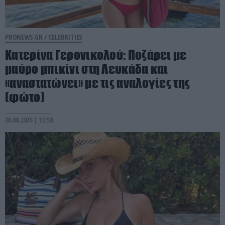
PRONEWS.GR /
CELEBRITIES
Κατερίνα Γερονικολού: Ποζάρει με
μαύρο μπικίνι στη Λευκάδα και
«αναστατώνει» με τις αναλογίες της
(φώτο)
06.08.2026 | 13:58