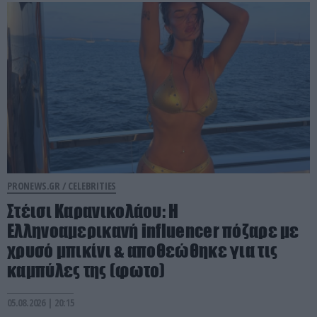
PRONEWS.GR /
CELEBRITIES
Στέισι Καρανικολάου: Η
Ελληνοαμερικανή influencer πόζαρε με
χρυσό μπικίνι & αποθεώθηκε για τις
καμπύλες της (φωτο)
05.08.2026 | 20:15