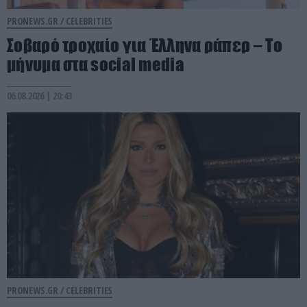
PRONEWS.GR /
CELEBRITIES
Σοβαρό τροχαίο για Έλληνα ράπερ – Το
μήνυμα στα social media
06.08.2026 | 20:43
PRONEWS.GR /
CELEBRITIES