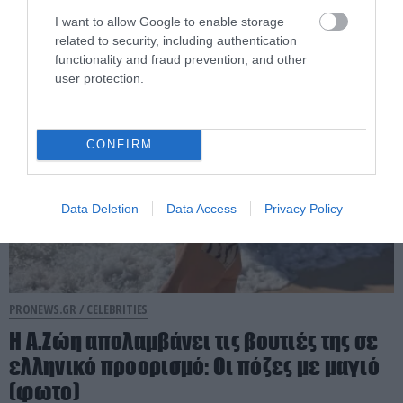
Οι πόζες με ριγέ μπικίνι (φωτο)
I want to allow Google to enable storage
related to security, including authentication
06.08.2026 | 10:52
functionality and fraud prevention, and other
user protection.
CONFIRM
Data Deletion
Data Access
Privacy Policy
PRONEWS.GR /
CELEBRITIES
Η Α.Ζώη απολαμβάνει τις βουτιές της σε
ελληνικό προορισμό: Οι πόζες με μαγιό
(φωτο)