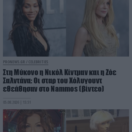
PRONEWS.GR /
CELEBRITIES
Στη Μύκονο η Νικόλ Κίντμαν και η Ζόε
Σαλντάνα: Οι σταρ του Χόλυγουντ
εθεάθησαν στο Nammos (βίντεο)
05.08.2026 | 15:51