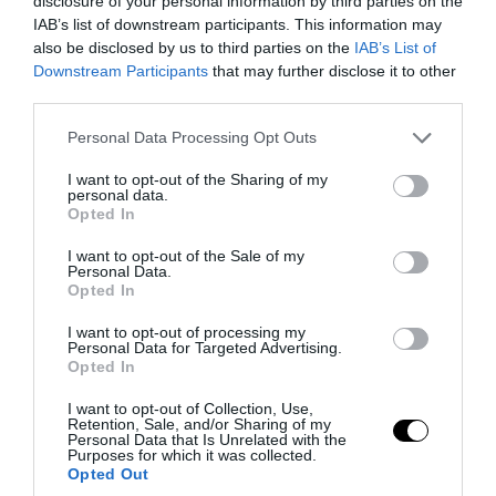
disclosure of your personal information by third parties on the
διακοπές της στην Ίμπιζα – Οι
IAB’s list of downstream participants. This information may
φωτογραφίες που «προδίδουν» τον νέο
also be disclosed by us to third parties on the
IAB’s List of
της έρωτα
Downstream Participants
that may further disclose it to other
third parties.
06.08.2026 | 17:06
Please note that this website/app uses one or more Google
Personal Data Processing Opt Outs
services and may gather and store information including but
not limited to your visit or usage behaviour. You may click to
I want to opt-out of the Sharing of my
personal data.
grant or deny consent to Google and its third-party tags to
Opted In
use your data for below specified purposes in below Google
consent section.
I want to opt-out of the Sale of my
Personal Data.
Opted In
I want to opt-out of processing my
Personal Data for Targeted Advertising.
Opted In
I want to opt-out of Collection, Use,
Retention, Sale, and/or Sharing of my
PRONEWS.GR /
CELEBRITIES
Personal Data that Is Unrelated with the
Purposes for which it was collected.
Κατερίνα Γερονικολού: Ποζάρει με
Opted Out