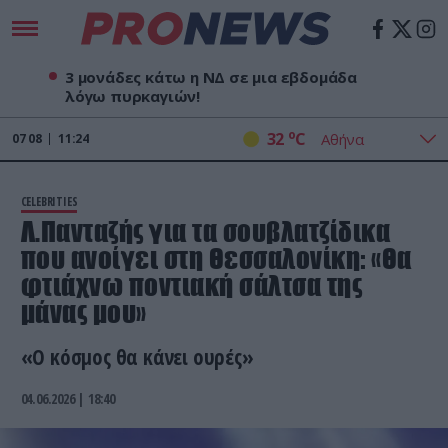
3 μονάδες κάτω η ΝΔ σε μια εβδομάδα
λόγω πυρκαγιών!
o
32
C
07
08
11:24
CELEBRITIES
Λ.Πανταζής για τα σουβλατζίδικα
που ανοίγει στη Θεσσαλονίκη: «Θα
φτιάχνω ποντιακή σάλτσα της
μάνας μου»
«Ο κόσμος θα κάνει ουρές»
04.06.2026 | 18:40