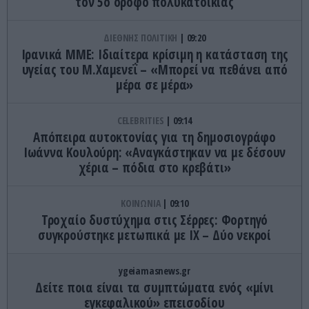
τον 5ο όροφο πολυκατοικίας
ΔΙΕΘΝΗΣ ΠΟΛΙΤΙΚΗ
09:20
Ιρανικά ΜΜΕ: Ιδιαίτερα κρίσιμη η κατάσταση της
υγείας του Μ.Χαμενεΐ – «Μπορεί να πεθάνει από
μέρα σε μέρα»
CELEBRITIES
09:14
Απόπειρα αυτοκτονίας για τη δημοσιογράφο
Ιωάννα Κουλούρη: «Αναγκάστηκαν να με δέσουν
χέρια – πόδια στο κρεβάτι»
ΚΟΙΝΩΝΙΑ
09:10
Τροχαίο δυστύχημα στις Σέρρες: Φορτηγό
συγκρούστηκε μετωπικά με ΙΧ – Δύο νεκροί
ygeiamasnews.gr
Δείτε ποια είναι τα συμπτώματα ενός «μίνι
εγκεφαλικού» επεισοδίου