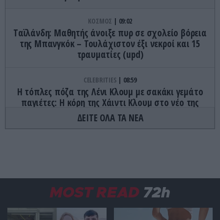
ΚΟΣΜΟΣ
09:02
Tαϊλάνδη: Μαθητής άνοιξε πυρ σε σχολείο βόρεια
της Μπανγκόκ – Τουλάχιστον έξι νεκροί και 15
τραυματίες (upd)
CELEBRITIES
08:59
Η τόπλες πόζα της Λένι Κλουμ με σακάκι γεμάτο
παγιέτες: Η κόρη της Χάιντι Κλουμ στο νέο της
εξώφυλλο
ΔΕΙΤΕ ΟΛΑ ΤΑ ΝΕΑ
ΔΙΕΘΝΗΣ ΑΣΦΑΛΕΙΑ
08:57
Αμερικανικές μυστικές υπηρεσίες: «Ο Β.Πούτιν
μπορεί να επιχειρήσει περιορισμένη στρατιωτική
επιχείρηση στην Ευρώπη»
MOST READ
72h
ΙΣΤΟΡΙΑ
08:49
Οι πόλεμοι που ξεκίνησαν από μια παρεξήγηση: