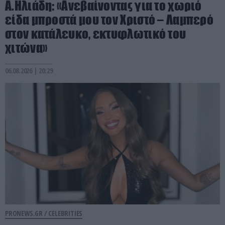
Α.Ηλιάδη: «Ανεβαίνοντας για το χωριό
είδα μπροστά μου τον Χριστό – Λαμπερό
στον κατάλευκο, εκτυφλωτικό του
χιτώνα»
06.08.2026 | 20:29
PRONEWS.GR /
CELEBRITIES