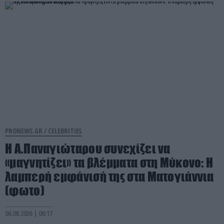
PRONEWS.GR /
CELEBRITIES
Η Α.Παναγιώταρου συνεχίζει να
«μαγνητίζει» τα βλέμματα στη Μύκονο: Η
λαμπερή εμφάνισή της στα Ματογιάννια
(φωτο)
06.08.2026 | 06:17