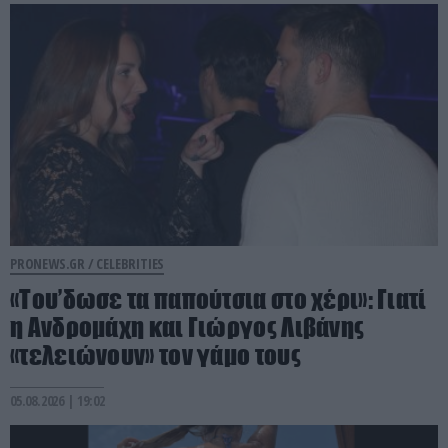
PRONEWS.GR /
CELEBRITIES
«Του’δωσε τα παπούτσια στο χέρι»: Γιατί
η Ανδρομάχη και Γιώργος Λιβάνης
«τελειώνουν» τον γάμο τους
05.08.2026 | 19:02