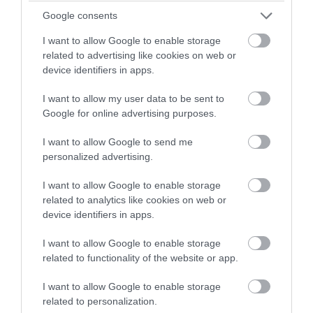
μαύρο μπικίνι στη Λευκάδα και
Google consents
«αναστατώνει» με τις αναλογίες της
I want to allow Google to enable storage
(φώτο)
related to advertising like cookies on web or
device identifiers in apps.
06.08.2026 | 13:58
I want to allow my user data to be sent to
Google for online advertising purposes.
I want to allow Google to send me
personalized advertising.
I want to allow Google to enable storage
related to analytics like cookies on web or
device identifiers in apps.
I want to allow Google to enable storage
related to functionality of the website or app.
PRONEWS.GR /
CELEBRITIES
I want to allow Google to enable storage
Στην Πάρο με φίλους της η Γ.Καληφώνη:
related to personalization.