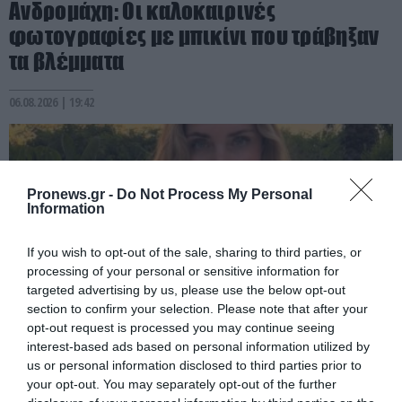
Ανδρομάχη: Οι καλοκαιρινές
φωτογραφίες με μπικίνι που τράβηξαν
τα βλέμματα
06.08.2026 | 19:42
Pronews.gr -
Do Not Process My Personal
Information
If you wish to opt-out of the sale, sharing to third parties, or
processing of your personal or sensitive information for
targeted advertising by us, please use the below opt-out
section to confirm your selection. Please note that after your
opt-out request is processed you may continue seeing
interest-based ads based on personal information utilized by
PRONEWS.GR /
CELEBRITIES
us or personal information disclosed to third parties prior to
Κ.Φεράνι: Μετά την Ελλάδα συνεχίζει τις
your opt-out. You may separately opt-out of the further