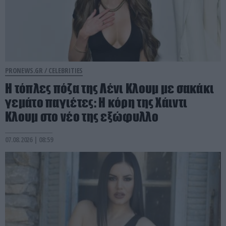
PRONEWS.GR /
CELEBRITIES
Η τόπλες πόζα της Λένι Κλουμ με σακάκι
γεμάτο παγιέτες: Η κόρη της Χάιντι
Κλουμ στο νέο της εξώφυλλο
07.08.2026 | 08:59