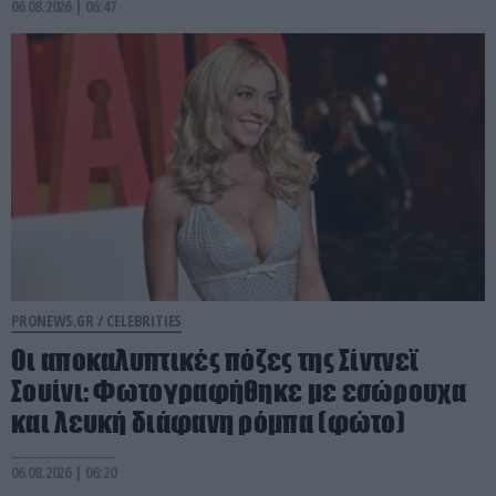
06.08.2026 | 06:47
PRONEWS.GR /
CELEBRITIES
Οι αποκαλυπτικές πόζες της Σίντνεϊ
Σουίνι: Φωτογραφήθηκε με εσώρουχα
και λευκή διάφανη ρόμπα (φώτο)
06.08.2026 | 06:20