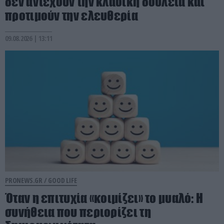
δεν αντέχουν την κλασική δουλειά και
προτιμούν την ελευθερία
09.08.2026 | 13:11
PRONEWS.GR /
GOOD LIFE
Όταν η επιτυχία «κοιμίζει» το μυαλό: Η
συνήθεια που περιορίζει τη