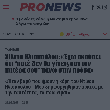
3 μονάδες κάτω η ΝΔ σε μια εβδομάδα
λόγω πυρκαγιών!
o
30
C
10
ΑΥΓΟΎΣΤΟΥ
09:16
ΤΗΛΕΟΡΑΣΗ
Χίλντα Ηλιοπούλου: «Έχω ακούσει
ότι “ποτέ δεν θα γίνεις σαν τον
πατέρα σου” πάνω στην πρόβα»
«Ήταν βαρύ που ήμουν η κόρη του Ντίνου
Ηλιόπουλου - Μου δημιουργήθηκαν αρκετά με
την ταυτότητα, το ποια είμαι»
26.04.2025 | 08:43