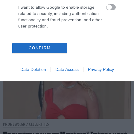
PRONEWS.GR /
ΦΑΓΗΤΟ
I want to allow Google to enable storage
related to security, including authentication
Οι τροφές που άλλαξαν όνομα όταν
functionality and fraud prevention, and other
ταξίδεψαν σε άλλες χώρες
user protection.
09.08.2026 | 13:44
CONFIRM
Data Deletion
Data Access
Privacy Policy
PRONEWS.GR /
CELEBRITIES