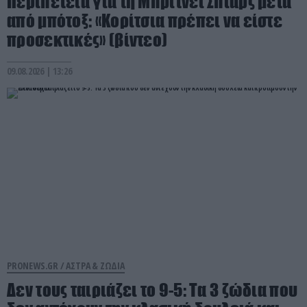
Περιπέτεια για τη Μπρίτνεϊ Σπίαρς μετά
από μπότοξ: «Κορίτσια πρέπει να είστε
προσεκτικές» (βίντεο)
09.08.2026 | 13:26
PRONEWS.GR /
ΑΣΤΡΑ & ΖΩΔΙΑ
Δεν τους ταιριάζει το 9-5: Τα 3 ζώδια που