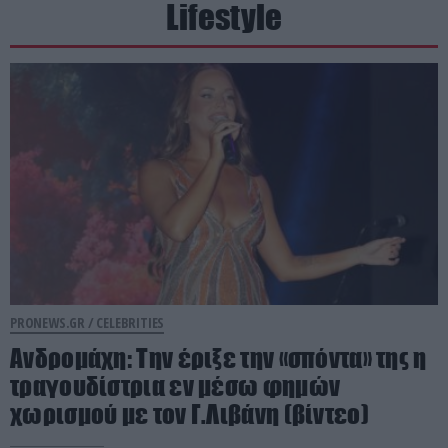
Lifestyle
PRONEWS.GR /
CELEBRITIES
Ανδρομάχη: Την έριξε την «σπόντα» της η
τραγουδίστρια εν μέσω φημών
χωρισμού με τον Γ.Λιβάνη (βίντεο)