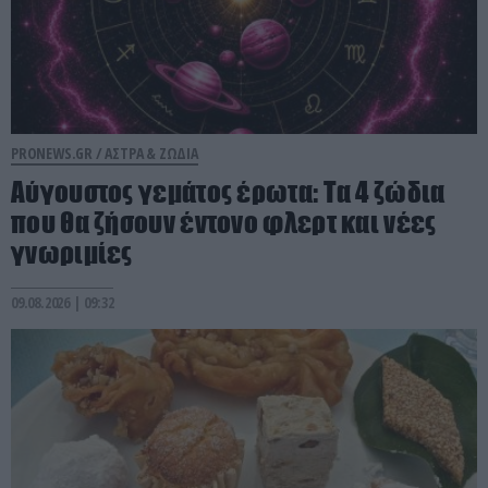
PRONEWS.GR /
ΑΣΤΡΑ & ΖΩΔΙΑ
Αύγουστος γεμάτος έρωτα: Τα 4 ζώδια
που θα ζήσουν έντονο φλερτ και νέες
γνωριμίες
09.08.2026 | 09:32