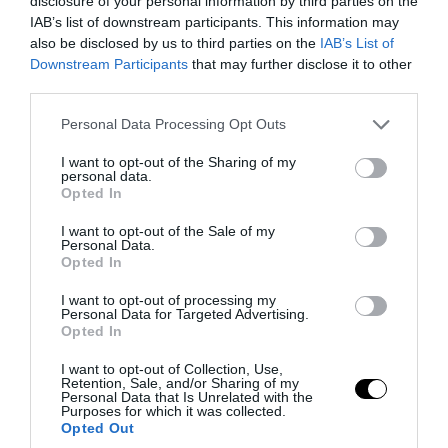
disclosure of your personal information by third parties on the
IAB’s list of downstream participants. This information may
also be disclosed by us to third parties on the
IAB’s List of
Downstream Participants
that may further disclose it to other
PRONEWS.GR /
GOOD LIFE
third parties.
Γιατί τα σακουλάκια με τα πατατάκια
Please note that this website/app uses one or more Google
Personal Data Processing Opt Outs
είναι γεμάτα «αέρα» – Ο πραγματικός
services and may gather and store information including but
λόγος θα σας εκπλήξει
not limited to your visit or usage behaviour. You may click to
I want to opt-out of the Sharing of my
personal data.
grant or deny consent to Google and its third-party tags to
Opted In
use your data for below specified purposes in below Google
09.08.2026 | 14:02
consent section.
I want to opt-out of the Sale of my
Personal Data.
Opted In
I want to opt-out of processing my
Personal Data for Targeted Advertising.
Opted In
I want to opt-out of Collection, Use,
Retention, Sale, and/or Sharing of my
Personal Data that Is Unrelated with the
Purposes for which it was collected.
Opted Out