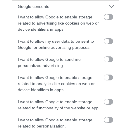
Google consents
PRONEWS.GR /
CELEBRITIES
I want to allow Google to enable storage
Τζέσι Κέιβ: Από το «Harry Potter» στο
related to advertising like cookies on web or
device identifiers in apps.
OnlyFans – Έβγαλε περισσότερα από
όσα κέρδισε σε όλη την καριέρα της
I want to allow my user data to be sent to
Google for online advertising purposes.
09.08.2026 | 13:54
I want to allow Google to send me
personalized advertising.
I want to allow Google to enable storage
related to analytics like cookies on web or
device identifiers in apps.
I want to allow Google to enable storage
related to functionality of the website or app.
I want to allow Google to enable storage
related to personalization.