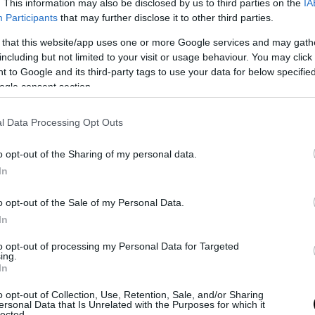
. This information may also be disclosed by us to third parties on the
IA
Participants
that may further disclose it to other third parties.
 that this website/app uses one or more Google services and may gath
including but not limited to your visit or usage behaviour. You may click 
 to Google and its third-party tags to use your data for below specifi
ogle consent section.
l Data Processing Opt Outs
ικά εξηγεί πολλά και για τη στάση της Ουάσ
o opt-out of the Sharing of my personal data.
εμο της Ουκρανίας όπου φαίνεται πως κάπο
In
πιδιώκουν την έναρξη μίας παγκόσμιας σύρ
τό θα σήμαινε αυτομάτως την διαγραφή των
o opt-out of the Sale of my Personal Data.
νικών χρεών.
In
to opt-out of processing my Personal Data for Targeted
 Αμερική, καημένε Jerome Powell.
ing.
In
ρίσκεται στο χείλος του γκρεμού, αλλά επιμέν
o opt-out of Collection, Use, Retention, Sale, and/or Sharing
γνωστό ψεύτικο χαμόγελο.
ersonal Data that Is Unrelated with the Purposes for which it
lected.