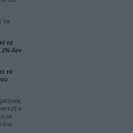
ΠΑΡΑΣΚΗΝΙΟ
19:11
Ο μικρότερος κάτοχος διαρκείας
ε τα
– Είναι δύο μηνών και έχει το
δικό του εισιτήριο στον ΟΦΗ!
(βίντεο)
πό τα
 2% δεν
GOOD LIFE
19:07
Το μυστηριώδες γράμμα στις
ετικέτες των ρούχων που έχει
ι το
συγκεκριμένη σημασία
του
GOOD LIFE
19:00
Αυτό το γνωρίζατε; – Πώς βγήκε η
γματικός
φράση «ο μήνας έχει 9»;
ers (ή ο
ως εκ
ΔΙΕΘΝΗΣ ΑΣΦΑΛΕΙΑ
18:58
 ένα
Ουκρανία: Βίντεο με βίαιη αρπαγή
19χρονου για επιστράτευση