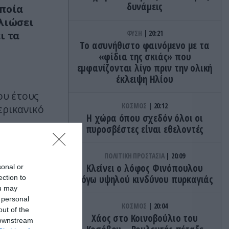
δυνάμεις
οποία
 λιώσει
ΦΥΣΗ
20:21
ι τα
Το ασυνήθιστο φαινόμενο με τα
«φίδια της σκιάς» που
εμφανίζονται λίγο πριν την ολική
έκλειψη Ηλίου
ου έτους
ΚΟΣΜΟΣ
20:12
ερικανικό
Η χώρα όπου σχεδόν όλοι οι
πυροσβέστες είναι εθελοντές
ΠΟΛΙΤΙΚΗ ΠΡΟΣΤΑΣΙΑ
20:09
Κλείνει ο λόφος Φινόπουλου
sonal or
λόγω υψηλού κινδύνου πυρκαγιάς
ection to
ou may
 personal
ΚΟΣΜΟΣ
20:04
out of the
Χάος στο Κοινοβούλιο του
 downstream