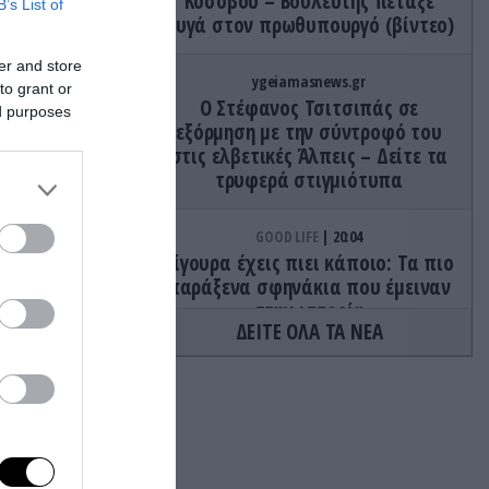
Κοσόβου – Βουλευτής πέταξε
B’s List of
αυγά στον πρωθυπουργό (βίντεο)
er and store
ygeiamasnews.gr
to grant or
Ο Στέφανος Τσιτσιπάς σε
ed purposes
εξόρμηση με την σύντροφό του
στις ελβετικές Άλπεις – Δείτε τα
τρυφερά στιγμιότυπα
ινγκτον
GOOD LIFE
20:04
ιοι
Σίγουρα έχεις πιει κάποιο: Τα πιο
παράξενα σφηνάκια που έμειναν
ραξης
στην ιστορία
ΔΕΙΤΕ ΟΛΑ ΤΑ ΝΕΑ
ΚΟΣΜΟΣ
20:00
Μόσχα: Έχασαν την πτήση και
έτρεχαν με την βαλίτσα στον
αεροδιάδρομο (βίντεο)
ει να