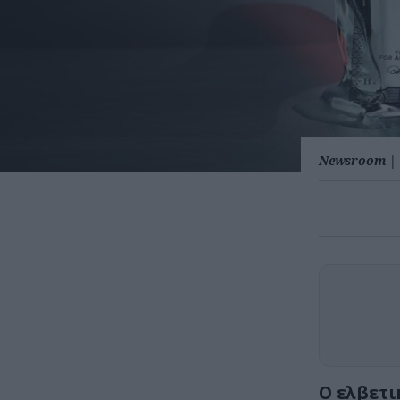
Newsroom
|
O ελβετι