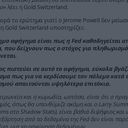
κο
» λέει η Gold Switzerland.
φορά το ερώτημα γιατί ο Jerome Powell δεν μείωσ
 η Gold Switzerland υποστηρίζει:
ημο αφήγημα είναι πως η Fed καθοδηγείται α
, που δείχνουν πως ο στόχος για πληθωρισμό
νεται.
ος πιστεύει σε αυτό το αφήγημα, εύκολα βγάζε
μα πως για να κερδίσουμε τον πόλεμο κατά 
μού απαιτούνται υψηλότερα επιτόκια.
ειρωνεία και η κωμωδία, ωστόσο, είναι ότι ο πρα
ός, όπως θα υπενθύμιζε ακόμη και ο Larry Summ
iams στο Shadow Stats), είναι βαθιά διψήφιος και 
εξάρτηση από τα δεδομένα της Fed δεν είναι παρά
μα, μια χειραγώγηση δεδομένων.