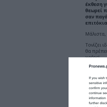
έκθεση γ
θεωρεί π
σαν παγά
επιτόκια
Μάλιστα,
Τονίζει ι
θα πρέπει
χρέος!
Pronews.g
If you wish 
sensitive in
confirm you
continue se
information 
further disc