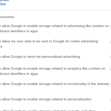
Out
μένο Ιανουάριο, ο πρόεδρος Powel
l «έδωσε
τήριες οδηγίες»
για τις μειώσεις επιτοκίων και, 
consents
ι αγορές, οι οποίες αντιδρούν πάντα στη ρευστότ
o allow Google to enable storage related to advertising like cookies on
 Fed με τον ίδιο τρόπο που αντιδρά ο Ποπάυ στο
evice identifiers in apps.
καν.
o allow my user data to be sent to Google for online advertising
ρχή του χρόνου, οι δείκτες του αμερικανικού
s.
ηρίου S&P 500, SPX και ο Nasdaq διαγράφουν εξ
to allow Google to send me personalized advertising.
ροχιά,
με καύσιμο την ελπίδα πως τα επιτόκια
ς, θα μειωθούν
.
o allow Google to enable storage related to analytics like cookies on
evice identifiers in apps.
είναι τέτοιο το momentum, που ακόμη και ο χρυ
coin, ανεβαίνουν.
o allow Google to enable storage related to functionality of the website
 δεν βγάζουν νόημα, παρά μόνον αν οι αγορέ
υν να καταφτάσουν κάποια στιγμή οι αναπόφ
o allow Google to enable storage related to personalization.
κές μειώσεις.
o allow Google to enable storage related to security, including