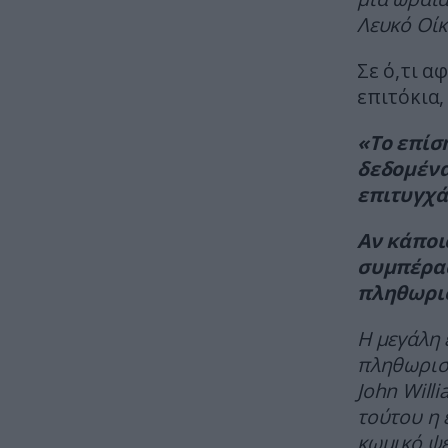
Λευκό Οί
Σε ό,τι α
επιτόκια,
«Το επίσ
δεδομένα
επιτυγχά
Αν κάποι
συμπέρασ
πληθωρισ
Η μεγάλη 
πληθωρισμ
John Will
τούτου η 
κωμικό ψέ