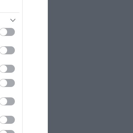
ΟΙΚΟΝΟΜΙΑ
19:46
Αυτά είναι τα πιο περίεργα
νομίσματα που κυκλοφόρησαν
ως εκ
ποτέ στην Ελλάδα
ητα που
 σπανάκι,
ΥΓΕΙΑ
19:40
Γιατί νομίζουμε ότι χτυπάει το
κινητό ενώ δεν χτύπησε ποτέ; –
Το φαινόμενο της «δόνησης-
αιρετικά
φάντασμα»
,
ΚΟΣΜΟΣ
19:37
Ο χαμένος πολιτισμός του
σός, όπως
Αμαζονίου που έφτασε τα 3 εκατ.
κατοίκους – Χάραζαν
πεντάγραμμα στη ζούγκλα
ς
(βίντεο)
ευκτες
GOOD LIFE
19:34