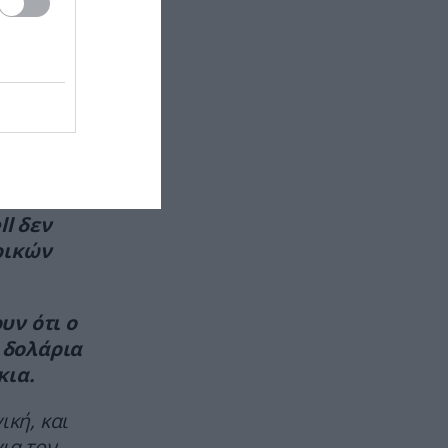
Δεν είναι οι υπερβολικοί μύες το
α μείωση
«κλειδί»: Το ποσοστό λίπους
που κάνει το ανδρικό σώμα πιο
ελκυστικό
αση είναι
ΑΣΤΡΑ & ΖΩΔΙΑ
19:25
Τα 3 ζώδια που θα έχουν την
αρίων να
τύχη με το μέρος τους από τις 10
έως τις 16 Αυγούστου
 να
l δεν
ιρικών
ΔΙΕΘΝΗΣ ΑΣΦΑΛΕΙΑ
19:25
Βουλγαρία: Drone με εκρηκτικά
εξερράγη κοντά σε αγωγό
φυσικού αερίου
υν ότι ο
 δολάρια
ΕΣΩΤΕΡΙΚΗ ΑΣΦΑΛΕΙΑ
19:17
κια.
Τραγωδία στην Πάρο: 4χρονο
παιδί βρέθηκε νεκρό μέσα σε
ική, και
πισίνα beach bar
ια τον