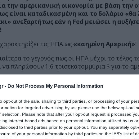
ια την αμερικανική οικονομία με βάση την 
ως είναι καταδικασμένη και το δολάριο «θα
κι» ανεξαρτήτως εάν η Fed μειώσει η αυξήσε
!
 χαρακτηρίζει τις ΗΠΑ ως
«καημένη Αμερική»
!
διαίτερα το γεγονός πως οι ΗΠΑ μέχρι το τέλος τ
 να πληρώσουν 1,6 τρισεκατομμύρια $ για το αμ
r -
Do Not Process My Personal Information
to opt-out of the sale, sharing to third parties, or processing of your per
formation for targeted advertising by us, please use the below opt-out s
r selection. Please note that after your opt-out request is processed y
eing interest-based ads based on personal information utilized by us or
disclosed to third parties prior to your opt-out. You may separately opt-
losure of your personal information by third parties on the IAB’s list of