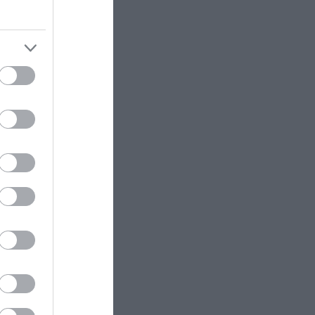
Ρωσίας
ΚΟΣΜΟΣ
22:21
Κλιφ Λάιονς Ντόμπι: Δραπέτευσε
ο καταδικασμένος παιδοβιαστής
στη Σκωτία – Οι οδηγίες των
Αρχών προς τους πολίτες
ΚΑΙΡΟΣ
22:14
Όχι δεν είναι Al: Κεραυνός
άστραψε και «χτύπησε» ουράνιο
τόξο – Δείτε φωτογραφία από το
εντυπωσιακό φαινόμενο
ΠΑΡΑΣΚΗΝΙΟ
22:10
Ο Ενές Καντέρ δήλωσε συμμετοχή
για να αγωνιστεί στο γυναικείο
NBA και προκάλεσε αντιδράσεις
(φώτο)