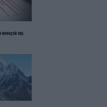
ΕΣΩΤΕΡΙΚΗ ΑΣΦΑΛΕΙΑ
21:55
Αναστάτωση στο νοσοκομείο του
Πύργου: Φίδι έκανε αισθητή την
παρουσία του στα επείγοντα
(φωτογραφίες)
 ανοιχτά της
ΔΙΕΘΝΗΣ ΑΣΦΑΛΕΙΑ
21:46
Ρωσική επίθεση προκάλεσε
σοβαρές ζημιές στο γήπεδο της
Τσερνομόρετς (βίντεο)
ΕΝΟΠΛΕΣ ΣΥΓΚΡΟΥΣΕΙΣ
21:44
«Μούδιασε» η Naftogaz που
βλέπει κρύο χειμώνα στο Κίεβο:
Οι Ρώσοι διέλυσαν 7
εγκαταστάσεις του ουκρανικού
κολοσσού!
CELEBRITIES
21:40