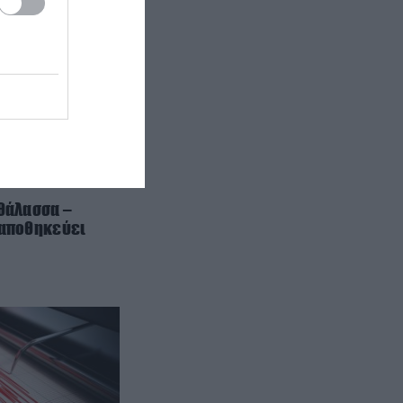
ΕΣΩΤΕΡΙΚΗ ΑΣΦΑΛΕΙΑ
22:05
Πόρτο Γερμενό: Σκύλος γύρισε
σοβαρά τραυματισμένος στο
σπίτι που τον φρόντιζαν μία
εβδομάδα μετά τη φωτιά (φώτο)
ΚΥΠΡΟΣ
22:04
Μοναχός στην Πάφο επιτέθηκε με
μαχαίρι και τραυμάτισε δύο
 θάλασσα –
 αποθηκεύει
άτομα
ΕΣΩΤΕΡΙΚΗ ΑΣΦΑΛΕΙΑ
21:55
Σκιάθος: Φυλάκιση 15 μηνών στη
Βρετανίδα που μέθυσε με την
ανήλικη κόρη της και προκάλεσε
επεισόδιο – Τι υποστήριξε