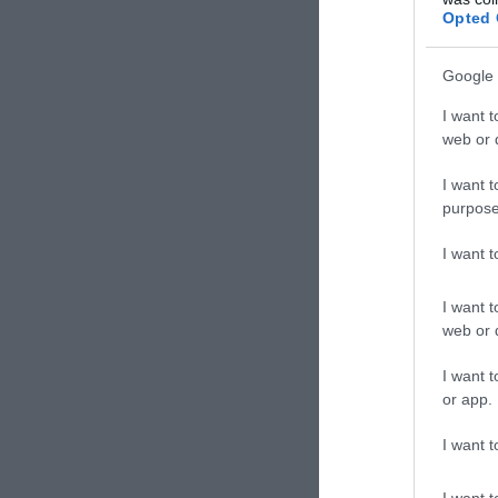
Opted 
Google 
I want t
web or d
I want t
purpose
I want 
I want t
web or d
I want t
or app.
I want t
I want t