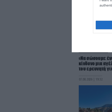
authenti
PRONEWS.GR /
ΦΥΣΗ
«Να σώσουμε έν
κίνδυνο μια αγέ
του ερευνητή γι
07.08.2026 | 19:32