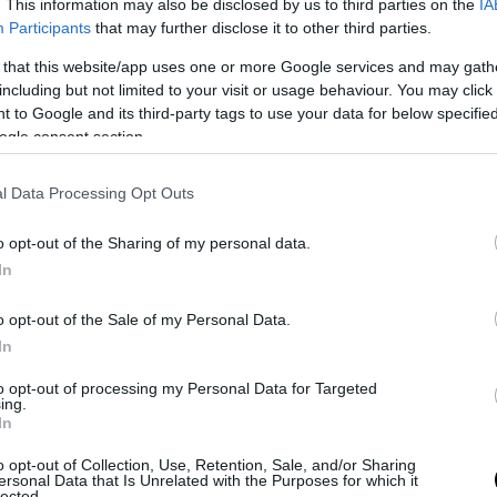
. This information may also be disclosed by us to third parties on the
IA
τήριο με τους άνδρες που βρέθηκαν νεκροί φορώ
Participants
that may further disclose it to other third parties.
νες μάσκες: Η ανατριχιαστική υπόθεση που δεν έχ
 that this website/app uses one or more Google services and may gath
including but not limited to your visit or usage behaviour. You may click 
 to Google and its third-party tags to use your data for below specifi
Ακολουθήστε το
pronews.gr
στο Google News και μ
ogle consent section.
πρώτοι όλες τις ειδήσεις
l Data Processing Opt Outs
o opt-out of the Sharing of my personal data.
ΟΙΑ
ΡΙΧΤΕΡ
ΣΕΙΣΜΟΣ
In
o opt-out of the Sale of my Personal Data.
ίτε μας ζωντανά στο
YouTube
,
Twitch
,
X
,
Teleg
In
to opt-out of processing my Personal Data for Targeted
ing.
In
o opt-out of Collection, Use, Retention, Sale, and/or Sharing
ersonal Data that Is Unrelated with the Purposes for which it
lected.