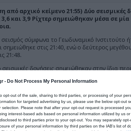
η από αρχικό κείμενο 21:55) Δύο σεισμικές 
 3,6 και 3,9 Ρίχτερ σημειώθηκαν μέσα σε μία
οια.
 σεισμός σύμφωνα το Γεωδυναμικό Ινστιτούτο ήτ
ι σημειώθηκε στις 21:40, ενώ ο δεύτερος μεγέθου
ις 21:48.
ο σεισμικές δονήσεις σημειώθηκαν στην ίδια πε
ι χθες Κυριακή διαδοχικές σεισμικές ακολουθίες
r -
Do Not Process My Personal Information
ΣΗΜΕΡΑ
to opt-out of the sale, sharing to third parties, or processing of your per
formation for targeted advertising by us, please use the below opt-out s
των βρετανικών Αρχών άφησε 40χρονο ημιτυφλό 
r selection. Please note that after your opt-out request is processed y
σει και να σκοτώσει δύο ιερόδουλες
eing interest-based ads based on personal information utilized by us or
disclosed to third parties prior to your opt-out. You may separately opt-
ής η Ελίζαμπεθ Χάρλεϊ: Ποζάρει με μαγιό και εντυ
losure of your personal information by third parties on the IAB’s list of
 της (φωτο)