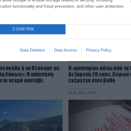
cation functionality and fraud prevention, and other user protection.
CONFIRM
Data Deletion
Data Access
Privacy Policy
PRONEWS.GR /
ΦΥΣΗ
αν σκύλο ή να θέσουμε σε
Η «μπαταρία» κάτω από τη
λη λύκων;»: Η απάντηση
Δεξαμενή 20 εκατ. λίτρων
α το νεκρό κουτάβι
ενέργεια στον βυθό
07.08.2026 | 18:09