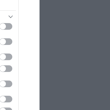
ν διαβήτη
ΚΟΣΜΟΣ
22:21
Κλιφ Λάιονς Ντόμπι: Δραπέτευσε
ισθητά.
ο καταδικασμένος παιδοβιαστής
στη Σκωτία – Οι οδηγίες των
άνουν:
Αρχών προς τους πολίτες
ΚΑΙΡΟΣ
22:14
Όχι δεν είναι Al: Κεραυνός
άστραψε και «χτύπησε» ουράνιο
τόξο – Δείτε φωτογραφία από το
εντυπωσιακό φαινόμενο
ννητικών
ΠΑΡΑΣΚΗΝΙΟ
22:10
Ο Ενές Καντέρ δήλωσε συμμετοχή
για να αγωνιστεί στο γυναικείο
NBA και προκάλεσε αντιδράσεις
(φώτο)
ΕΣΩΤΕΡΙΚΗ ΑΣΦΑΛΕΙΑ
22:05