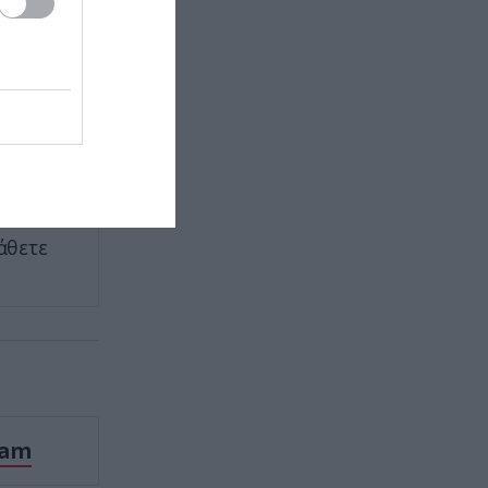
ελεύθερο
Πόρτο Γερμενό: Σκύλος γύρισε
σοβαρά τραυματισμένος στο
σπίτι που τον φρόντιζαν μία
πωσιάζει
εβδομάδα μετά τη φωτιά (φώτο)
ντας
ΚΥΠΡΟΣ
22:04
ει λυθεί
Μοναχός στην Πάφο επιτέθηκε με
μαχαίρι και τραυμάτισε δύο
άτομα
άθετε
ΕΣΩΤΕΡΙΚΗ ΑΣΦΑΛΕΙΑ
21:55
Σκιάθος: Φυλάκιση 15 μηνών στη
Βρετανίδα που μέθυσε με την
ανήλικη κόρη της και προκάλεσε
επεισόδιο – Τι υποστήριξε
ΕΣΩΤΕΡΙΚΗ ΑΣΦΑΛΕΙΑ
21:55
ram
Αναστάτωση στο νοσοκομείο του