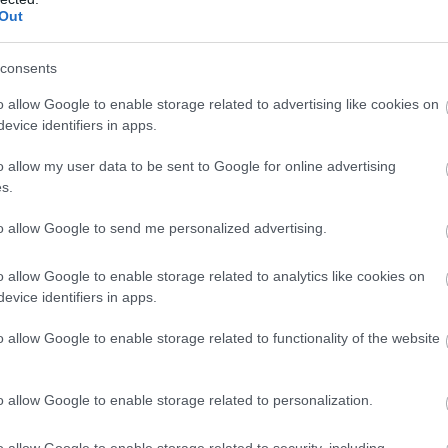
Out
θρωποι αγνοούν το γεγονός ότι μπορεί να έχου
καθώς τα συμπτώματά του δεν γίνονται πάντα α
consents
ια του διαβήτη τύπου 2 μπορεί να περιλαμβ
o allow Google to enable storage related to advertising like cookies on
evice identifiers in apps.
ερη ανάγκη ούρησης, ιδιαίτερα τη νύχτα,
o allow my user data to be sent to Google for online advertising
άτητη δίψα,
s.
μα υπερβολικής κόπωσης,
to allow Google to send me personalized advertising.
α βάρους χωρίς προσπάθεια,
 ή επεισόδια άφθας γύρω από την περιοχή των γε
o allow Google to enable storage related to analytics like cookies on
ων,
evice identifiers in apps.
 ή κοψίματα που επουλώνονται αργά και
o allow Google to enable storage related to functionality of the website
ραση.
o allow Google to enable storage related to personalization.
ΣΗΜΕΡΑ
o allow Google to enable storage related to security, including