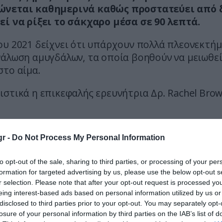
ώνεται καθημερινά καθώς προστατεύει από 
εί να ρίξει το σάκχαρο μέσα σε 90 λεπτά.
ου 2021 δείχνει ότι υπάρχουν πολλά πλεονεκτή
νάλωση αμυγδάλων, τα οποία βοηθούν να μειωθεί
στο αίμα.
στικά η επικεφαλής ερευνήτρια Δρ. Rachel Brow
η μας έδειξε ότι τα αμύγδαλα μετριάζουν την
r -
Do Not Process My Personal Information
αρο του αίματος μετά το γεύμα. Αυτό είναι ση
α σταθερά υψηλά επίπεδα σακχάρου στο αίμα 
to opt-out of the sale, sharing to third parties, or processing of your per
ση ενός γεύματος μπορεί να σχετίζονται με 
formation for targeted advertising by us, please use the below opt-out s
 καρδιακών παθήσεων».
r selection. Please note that after your opt-out request is processed y
eing interest-based ads based on personal information utilized by us or
η των αμυγδάλων στα επίπεδα σακχάρου
disclosed to third parties prior to your opt-out. You may separately opt-
losure of your personal information by third parties on the IAB’s list of