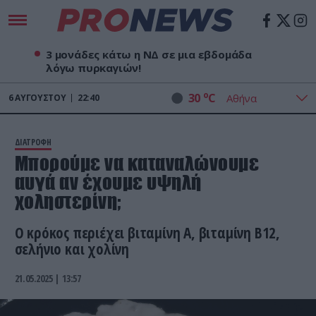
3 μονάδες κάτω η ΝΔ σε μια εβδομάδα
λόγω πυρκαγιών!
o
30
C
6
ΑΥΓΟΎΣΤΟΥ
22:40
ΔΙΑΤΡΟΦΗ
Μπορούμε να καταναλώνουμε
αυγά αν έχουμε υψηλή
χοληστερίνη;
Ο κρόκος περιέχει βιταμίνη Α, βιταμίνη Β12,
σελήνιο και χολίνη
21.05.2025 | 13:57