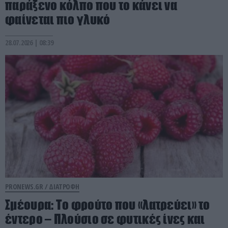
παράξενο κόλπο που το κάνει να
φαίνεται πιο γλυκό
28.07.2026 | 08:39
PRONEWS.GR /
ΔΙΑΤΡΟΦΗ
Σμέουρα: Το φρούτο που «λατρεύει» το
έντερο – Πλούσιο σε φυτικές ίνες και