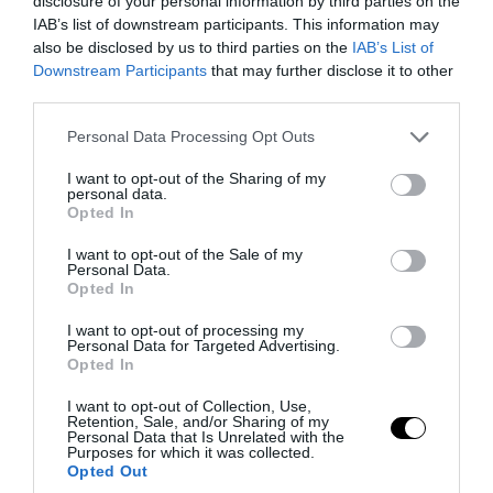
disclosure of your personal information by third parties on the
PRONEWS.GR /
ΔΙΑΤΡΟΦΗ
IAB’s list of downstream participants. This information may
also be disclosed by us to third parties on the
IAB’s List of
Πεινάσατε; – Να τι μπορείτε να φάτε
Downstream Participants
that may further disclose it to other
χωρίς να πάρετε… γραμμάριο!
third parties.
Please note that this website/app uses one or more Google
Personal Data Processing Opt Outs
05.08.2026 | 16:00
services and may gather and store information including but
not limited to your visit or usage behaviour. You may click to
I want to opt-out of the Sharing of my
personal data.
grant or deny consent to Google and its third-party tags to
Opted In
use your data for below specified purposes in below Google
consent section.
I want to opt-out of the Sale of my
Personal Data.
Opted In
I want to opt-out of processing my
Personal Data for Targeted Advertising.
Opted In
I want to opt-out of Collection, Use,
Retention, Sale, and/or Sharing of my
Personal Data that Is Unrelated with the
PRONEWS.GR /
ΔΙΑΤΡΟΦΗ
Purposes for which it was collected.
Opted Out
Δείτε γιατί η μεσογειακή διατροφή