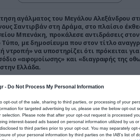
τηση αγάλματος του Μεγάλου Αλεξάνδρου στ
νους Σαντιρβάν στη Δράμα, στο πλαίσιο έκθ
είου Μπενάκη, προκάλεσε αντιδράσεις στον
 Τύπο, με δημοσίευμα που στον τίτλο αναγγ
ή ντροπή» να υποστηρίζει ότι πρόκειται γι
σόδιο «αφομοίωσης» και «διαγραφής της οθ
στην Ελλάδα.
ένα, το δημοσίευμα του yeniakit.com.tr, που υπ
r -
Do Not Process My Personal Information
άφος Ταχσίν Χαν, αναφέρεται στο τέμενος Σαντ
ς ένα από τα σημαντικότερα οθωμανικά μνημεία
to opt-out of the sale, sharing to third parties, or processing of your per
και υποστηρίζει ότι η τοποθέτηση ενός μεγάλο
formation for targeted advertising by us, please use the below opt-out s
ς του Μεγάλου Αλεξάνδρου στον αύλειο χώρο το
r selection. Please note that after your opt-out request is processed y
η που απομακρύνει το μνημείο από την ιστορικ
eing interest-based ads based on personal information utilized by us or
disclosed to third parties prior to your opt-out. You may separately opt-
ική του ταυτότητα.
losure of your personal information by third parties on the IAB’s list of