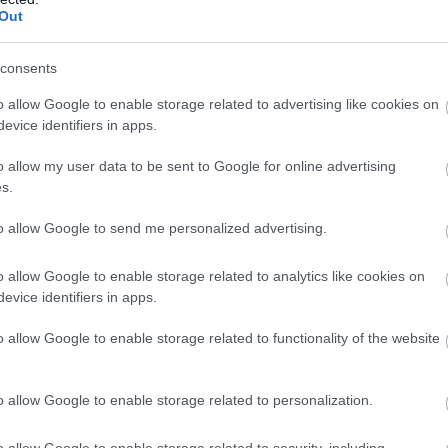
Out
ο ανατρέχει στην ιστορία του τεμένους, το οποί
ίται στο δεύτερο μισό του 15ου αιώνα και ανακ
consents
από τον Μεχμέτ Αλή Αγά, πατέρα του Μαχμούτ Π
πως αναφέρεται, το τέμενος αποτέλεσε επί αιώ
o allow Google to enable storage related to advertising like cookies on
evice identifiers in apps.
ς μουσουλμανικής κοινότητας της πόλης έως τη
 πληθυσμών μεταξύ Ελλάδας και Τουρκίας το 19
o allow my user data to be sent to Google for online advertising
s.
ράφος υποστηρίζει ότι μετά την ανταλλαγή πλη
χασε σταδιακά τον αρχικό του ρόλο και την τα
to allow Google to send me personalized advertising.
λληλα, αναφέρεται σε γεγονότα του 1963, κατά 
o allow Google to enable storage related to analytics like cookies on
της κρίσης γύρω από το Κυπριακό, υποστηρίζοντ
evice identifiers in apps.
υπέστη σοβαρές φθορές από ακραίες ομάδες και
εγκαταλείφθηκε.
o allow Google to enable storage related to functionality of the website
 αναφορά γίνεται στην περίοδο μετά το 1981, ότ
o allow Google to enable storage related to personalization.
ρησιμοποιήθηκε ως τυπογραφείο εφημερίδας. Σύ
ίευμα, η εγκατάσταση βαρέων μηχανημάτων προ
o allow Google to enable storage related to security, including