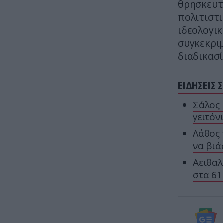
θρησκευτι
πολιτιστι
ιδεολογι
συγκεκρι
διαδικασί
ΕΙΔΗΣΕΙΣ 
Σάλος 
γειτόν
Λάθος 
να βιά
Αειθαλ
στα 61