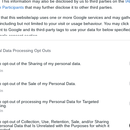
. This information may also be disclosed by us to third parties on the
IA
με το δημοσίευμα, η εγκατάσταση του αγάλματο
Participants
that may further disclose it to other third parties.
ποιήθηκε με αφορμή έκθεση του Μουσείου Μπε
 that this website/app uses one or more Google services and may gath
ζεται ως πολιτιστική δράση. Ωστόσο, ο συντάκτ
including but not limited to your visit or usage behaviour. You may click 
ει ότι η συγκεκριμένη κίνηση εντάσσεται σε μια
 to Google and its third-party tags to use your data for below specifi
 πολιτική που, κατά την άποψή του, αποσκοπεί 
ogle consent section.
 της οθωμανικής και τουρκικής πολιτιστικής πα
δα.
l Data Processing Opt Outs
n’ın Drama kent merkezinde bulunan ve günümü
o opt-out of the Sharing of my personal data.
bir kültür merkezi olarak hizmet veren tarihi Osmanl
In
amii’nin avlusuna Büyük İskender heykeli dikildi.
o opt-out of the Sale of my Personal Data.
aki Müzesi’nin düzenleyeceği özel bir sergi kapsa
In
eltıraş Yannis…
pic.twitter.com/cD9eO9tKWO
to opt-out of processing my Personal Data for Targeted
ing.
In
alkan (@TimeBalkan_)
June 10, 2026
o opt-out of Collection, Use, Retention, Sale, and/or Sharing
ν ρόλο και την ταυτότητά του
ersonal Data that Is Unrelated with the Purposes for which it
lected.