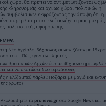
κοί χώροι θα πρέπει να αντιμετωπίζονται ως μ
κής κληρονομιάς και όχι ως χώροι πολιτικών ή
κών συμβολισμών, εκφράζοντας την άποψη ότι η
μένη παρέμβαση αποτελεί συνέχεια μιας μακράς
ας πολιτιστικής αφομοίωσης.
ΣΗΜΕΡΑ
στη Νέα Αγχίαλο: 66χρονος αυνανιζόταν με 13χρο
ισσά του – Πώς έγινε αντιληπτός
των βρετανικών Αρχών άφησε 40χρονο ημιτυφλό 
σει και να σκοτώσει δύο ιερόδουλες
ής η Ελίζαμπεθ Χάρλεϊ: Ποζάρει με μαγιό και εντυ
 της (φωτο)
Ακολουθήστε το
pronews.gr
στο Google News και μ
πρώτοι όλες τις ειδήσεις