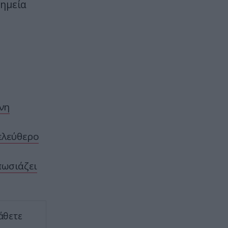
νημεία
ΕΣΩΤΕΡΙΚΗ ΑΣΦΑΛΕΙΑ
21:55
Σκιάθος: Φυλάκιση 15 μηνών στη
Βρετανίδα που μέθυσε με την
ανήλικη κόρη της και προκάλεσε
επεισόδιο – Τι υποστήριξε
ΕΣΩΤΕΡΙΚΗ ΑΣΦΑΛΕΙΑ
21:55
Αναστάτωση στο νοσοκομείο του
νη
Πύργου: Φίδι έκανε αισθητή την
παρουσία του στα επείγοντα
(φωτογραφίες)
ελεύθερο
ΔΙΕΘΝΗΣ ΑΣΦΑΛΕΙΑ
21:46
πωσιάζει
Ρωσική επίθεση προκάλεσε
σοβαρές ζημιές στο γήπεδο της
Τσερνομόρετς (βίντεο)
άθετε
ΕΝΟΠΛΕΣ ΣΥΓΚΡΟΥΣΕΙΣ
21:44