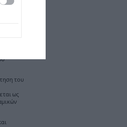
νημείου.
εντυπωσιακό φαινόμενο
ΠΑΡΑΣΚΗΝΙΟ
22:10
Ο Ενές Καντέρ δήλωσε συμμετοχή
ηκε
για να αγωνιστεί στο γυναικείο
 την
NBA και προκάλεσε αντιδράσεις
νή χρήση
(φώτο)
ου Μεγάλου
ου
ΕΣΩΤΕΡΙΚΗ ΑΣΦΑΛΕΙΑ
22:05
Πόρτο Γερμενό: Σκύλος γύρισε
σοβαρά τραυματισμένος στο
σπίτι που τον φρόντιζαν μία
έτηση του
εβδομάδα μετά τη φωτιά (φώτο)
εται ως
ΚΥΠΡΟΣ
22:04
αμικών
Μοναχός στην Πάφο επιτέθηκε με
μαχαίρι και τραυμάτισε δύο
άτομα
και