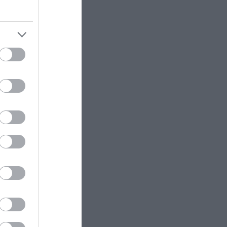
Συγκινητικό βίντεο: Σκυλίτσα
ο
ενημερώνει την κωφή αδελφή της
αινίστηκε
ότι είναι έτοιμο το φαγητό της
ασά της
νες
ΔΙΕΘΝΗΣ ΠΟΛΙΤΙΚΗ
22:23
ν
ΗΠΑ: Η Γερουσία ενέκρινε νέο
πακέτο κυρώσεων κατά της
23.
Ρωσίας
θυσμών το
υτότητά
ΚΟΣΜΟΣ
22:21
Κλιφ Λάιονς Ντόμπι: Δραπέτευσε
τη
ο καταδικασμένος παιδοβιαστής
ας ότι το
στη Σκωτία – Οι οδηγίες των
 στη
Αρχών προς τους πολίτες
ΚΑΙΡΟΣ
22:14
αν το
Όχι δεν είναι Al: Κεραυνός
μφωνα με
άστραψε και «χτύπησε» ουράνιο
κάλεσε
τόξο – Δείτε φωτογραφία από το