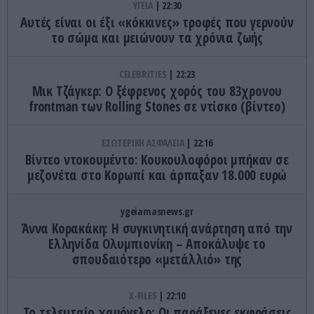
ΥΓΕΙΑ
22:30
Αυτές είναι οι έξι «κόκκινες» τροφές που γερνούν
το σώμα και μειώνουν τα χρόνια ζωής
CELEBRITIES
22:23
Μικ Τζάγκερ: Ο ξέφρενος χορός του 83χρονου
frontman των Rolling Stones σε ντίσκο (βίντεο)
ΕΣΩΤΕΡΙΚΗ ΑΣΦΑΛΕΙΑ
22:16
Βίντεο ντοκουμέντο: Κουκουλοφόροι μπήκαν σε
μεζονέτα στο Κορωπί και άρπαξαν 18.000 ευρώ
ygeiamasnews.gr
Άννα Κορακάκη: Η συγκινητική ανάρτηση από την
Ελληνίδα Ολυμπιονίκη – Αποκάλυψε το
σπουδαιότερο «μετάλλιό» της
X-FILES
22:10
Το τελευταίο χαμόγελο: Οι παράξενες εκφράσεις