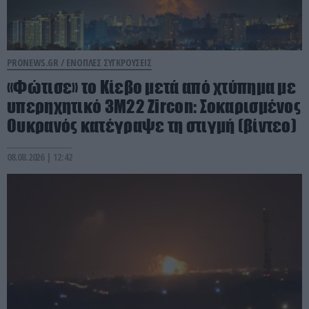
PRONEWS.GR /
ΕΝΟΠΛΕΣ ΣΥΓΚΡΟΥΣΕΙΣ
«Φώτισε» το Κίεβο μετά από χτύπημα με
υπερηχητικό 3M22 Zircon: Σοκαρισμένος
Ουκρανός κατέγραψε τη στιγμή (βίντεο)
08.08.2026 | 12:42