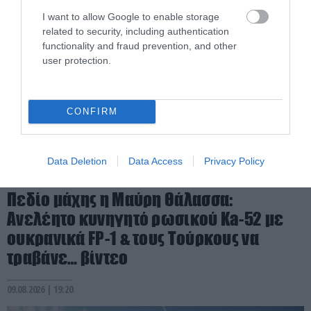
I want to allow Google to enable storage
related to security, including authentication
functionality and fraud prevention, and other
user protection.
CONFIRM
Data Deletion
Data Access
Privacy Policy
PRONEWS.GR /
ΕΝΟΠΛΕΣ ΣΥΓΚΡΟΥΣΕΙΣ
Πεδίο μάχης η Μαύρη Θάλασσα:
Ανελέητο κυνηγητό ρωσικού Ka-52 με
ουκρανικά FP-1 & τους Τούρκους να
τραβάνε… βίντεο
09.08.2026 | 19:20