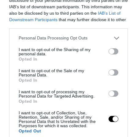
disclosure of your personal information by third parties on the
IAB’s list of downstream participants. This information may
also be disclosed by us to third parties on the
IAB’s List of
Downstream Participants
that may further disclose it to other
third parties.
Please note that this website/app uses one or more Google
Personal Data Processing Opt Outs
services and may gather and store information including but
not limited to your visit or usage behaviour. You may click to
I want to opt-out of the Sharing of my
personal data.
grant or deny consent to Google and its third-party tags to
Opted In
use your data for below specified purposes in below Google
consent section.
I want to opt-out of the Sale of my
Personal Data.
Opted In
PRONEWS.GR /
ΕΝΟΠΛΕΣ ΣΥΓΚΡΟΥΣΕΙΣ
I want to opt-out of processing my
Νεοσύλλεκτοι Ουκρανοί στρατιώτες και
Personal Data for Targeted Advertising.
Opted In
υπάλληλοι της TCC έτρεχαν
πανικόβλητοι αλλά… εξοντώθηκαν –
I want to opt-out of Collection, Use,
Retention, Sale, and/or Sharing of my
Δείτε βίντεο
Personal Data that Is Unrelated with the
Purposes for which it was collected.
Opted Out
09.08.2026 | 21:08