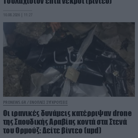
Toυλάχιστον επτά νεκροί (βίντεο)
10.08.2026 | 11:27
PRONEWS.GR /
ΕΝΟΠΛΕΣ ΣΥΓΚΡΟΥΣΕΙΣ
Οι ιρανικές δυνάμεις κατέρριψαν drone
της Σαουδικής Αραβίας κοντά στα Στενά
του Ορμούζ: Δείτε βίντεο (upd)