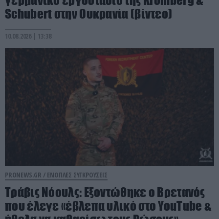
γερμανικό εργοστάσιο της Kromberg &
Schubert στην Ουκρανία (βίντεο)
10.08.2026 | 13:38
PRONEWS.GR /
ΕΝΟΠΛΕΣ ΣΥΓΚΡΟΥΣΕΙΣ
Τράβις Νόουλς: Εξοντώθηκε ο Βρετανός
που έλεγε «έβλεπα υλικό στο YouTube &