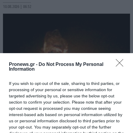
10.08.2026 | 06:52
Pronews.gr -
Do Not Process My Personal
Information
If you wish to opt-out of the sale, sharing to third parties, or
processing of your personal or sensitive information for
PRONEWS.GR /
ΕΝΟΠΛΕΣ ΣΥΓΚΡΟΥΣΕΙΣ
targeted advertising by us, please use the below opt-out
11 νεκροί από πλήγματα των Χούθι στις
section to confirm your selection. Please note that after your
φιλοδυτικές δυνάμεις στην Υεμένη –
opt-out request is processed you may continue seeing
interest-based ads based on personal information utilized by
Κτυπήθηκαν πάλι και η Aramco (βίντεο
us or personal information disclosed to third parties prior to
your opt-out. You may separately opt-out of the further
09.08.2026 | 21:24