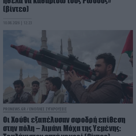
ήθελα να καθαρίσω τους Ρώσους»
(βίντεο)
10.08.2026 | 12:23
PRONEWS.GR /
ΕΝΟΠΛΕΣ ΣΥΓΚΡΟΥΣΕΙΣ
Οι Χούθι εξαπέλυσαν σφοδρή επίθεση
στην πόλη – λιμάνι Μόχα της Υεμένης: