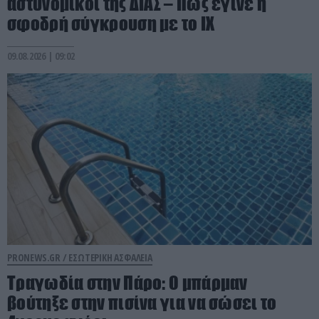
αστυνομικοί της ΔΙΑΣ – Πώς έγινε η
σφοδρή σύγκρουση με το ΙΧ
09.08.2026 | 09:02
PRONEWS.GR /
ΕΣΩΤΕΡΙΚΗ ΑΣΦΑΛΕΙΑ
Τραγωδία στην Πάρο: Ο μπάρμαν
βούτηξε στην πισίνα για να σώσει το