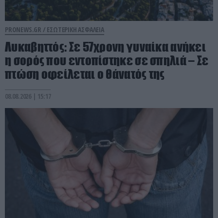
PRONEWS.GR /
ΕΣΩΤΕΡΙΚΗ ΑΣΦΑΛΕΙΑ
Λυκαβηττός: Σε 57χρονη γυναίκα ανήκει
η σορός που εντοπίστηκε σε σπηλιά – Σε
πτώση οφείλεται ο θάνατός της
08.08.2026 | 15:17