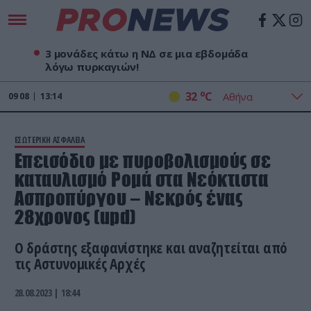
3 μονάδες κάτω η ΝΔ σε μια εβδομάδα
λόγω πυρκαγιών!
o
32
C
09
08
13:14
ΕΣΩΤΕΡΙΚΗ ΑΣΦΑΛΕΙΑ
Επεισόδιο με πυροβολισμούς σε
καταυλισμό Ρομά στα Νεόκτιστα
Ασπροπύργου – Νεκρός ένας
28χρονος (upd)
Ο δράστης εξαφανίστηκε και αναζητείται από
τις Αστυνομικές Αρχές
28.08.2023 | 18:44