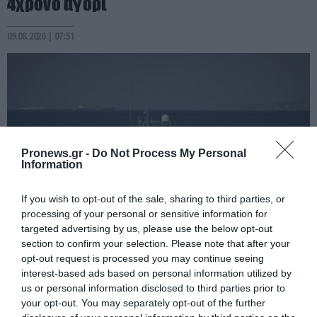
4χρονο αγόρι
09.08.2026 | 07:51
Pronews.gr -
Do Not Process My Personal
Information
If you wish to opt-out of the sale, sharing to third parties, or
processing of your personal or sensitive information for
targeted advertising by us, please use the below opt-out
PRONEWS.GR /
ΕΣΩΤΕΡΙΚΗ ΑΣΦΑΛΕΙΑ
section to confirm your selection. Please note that after your
Ιστιοφόρο προσάραξε στη Νάξο – Σώοι
opt-out request is processed you may continue seeing
interest-based ads based on personal information utilized by
και οι έξι επιβαίνοντες
us or personal information disclosed to third parties prior to
your opt-out. You may separately opt-out of the further
09.08.2026 | 07:44