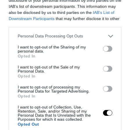
disclosure of your personal information by third parties on the
IAB’s list of downstream participants. This information may
also be disclosed by us to third parties on the
IAB’s List of
Downstream Participants
that may further disclose it to other
third parties.
Please note that this website/app uses one or more Google
Personal Data Processing Opt Outs
services and may gather and store information including but
not limited to your visit or usage behaviour. You may click to
I want to opt-out of the Sharing of my
personal data.
grant or deny consent to Google and its third-party tags to
Opted In
use your data for below specified purposes in below Google
consent section.
I want to opt-out of the Sale of my
Personal Data.
Opted In
PRONEWS.GR /
ΕΣΩΤΕΡΙΚΗ ΑΣΦΑΛΕΙΑ
I want to opt-out of processing my
Τροχαίο ατύχημα στη λεωφ. Αθηνών –
Personal Data for Targeted Advertising.
Opted In
Σουνίου: Μηχανή της Ομάδας ΔΙΑΣ
συγκρούστηκε με ΙΧ (βίντεο)
I want to opt-out of Collection, Use,
Retention, Sale, and/or Sharing of my
Personal Data that Is Unrelated with the
Purposes for which it was collected.
08.08.2026 | 23:19
Opted Out