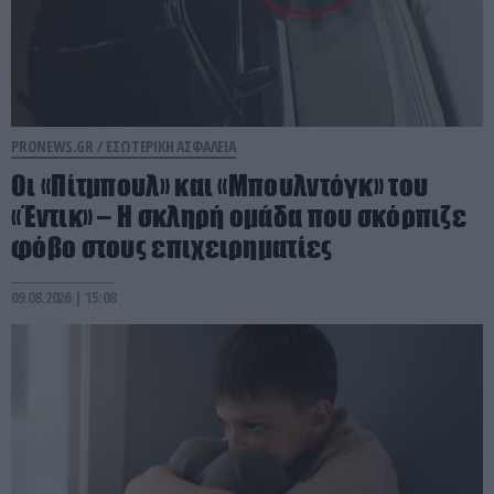
PRONEWS.GR /
ΕΣΩΤΕΡΙΚΗ ΑΣΦΑΛΕΙΑ
Οι «Πίτμπουλ» και «Μπουλντόγκ» του
«Έντικ» – Η σκληρή ομάδα που σκόρπιζε
φόβο στους επιχειρηματίες
09.08.2026 | 15:08