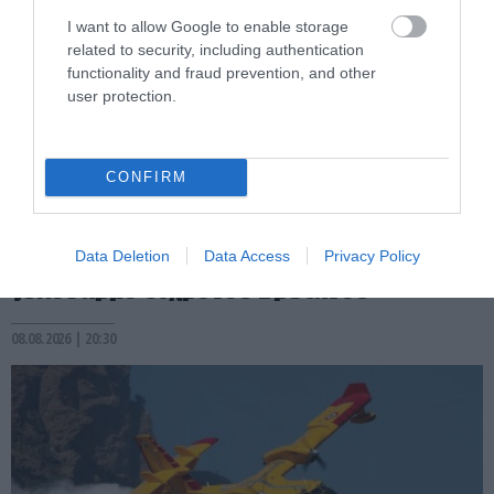
I want to allow Google to enable storage
related to security, including authentication
functionality and fraud prevention, and other
user protection.
CONFIRM
PRONEWS.GR /
ΕΣΩΤΕΡΙΚΗ ΑΣΦΑΛΕΙΑ
Ρέθυμνο: Πέντε συλλήψεις για τον
Data Deletion
Data Access
Privacy Policy
ξυλοδαρμό 51χρονου Βρετανού
08.08.2026 | 20:30