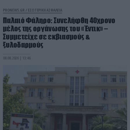
PRONEWS.GR /
ΕΣΩΤΕΡΙΚΗ ΑΣΦΑΛΕΙΑ
Παλαιό Φάληρο: Συνελήφθη 40χρονο
μέλος της οργάνωσης του «Έντικ» –
Συμμετείχε σε εκβιασμούς &
ξυλοδαρμούς
08.08.2026 | 13:46