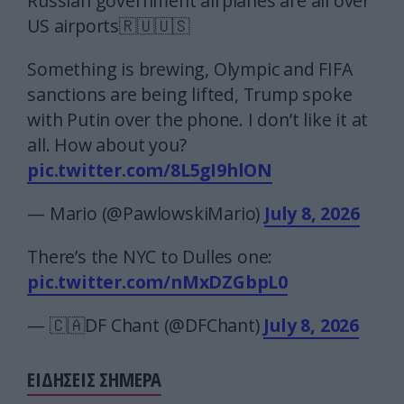
Russian government airplanes are all over
US airports🇷🇺🇺🇸
Something is brewing, Olympic and FIFA
sanctions are being lifted, Trump spoke
with Putin over the phone. I don’t like it at
all. How about you?
pic.twitter.com/8L5gI9hlON
— Mario (@PawlowskiMario)
July 8, 2026
There’s the NYC to Dulles one:
pic.twitter.com/nMxDZGbpL0
— 🇨🇦DF Chant (@DFChant)
July 8, 2026
ΕΙΔΗΣΕΙΣ ΣΗΜΕΡΑ