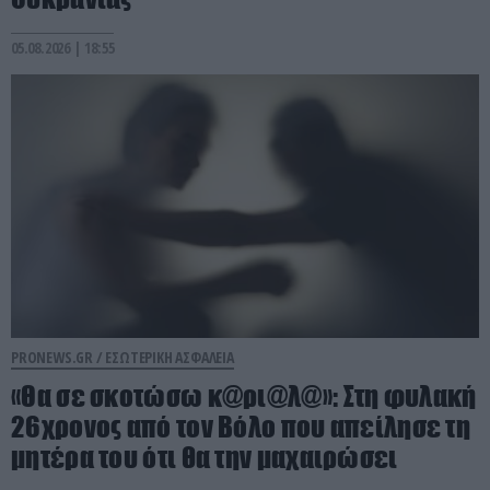
05.08.2026 | 18:55
PRONEWS.GR /
ΕΣΩΤΕΡΙΚΗ ΑΣΦΑΛΕΙΑ
«Θα σε σκοτώσω κ@ρι@λ@»: Στη φυλακή
26χρονος από τον Βόλο που απείλησε τη
μητέρα του ότι θα την μαχαιρώσει