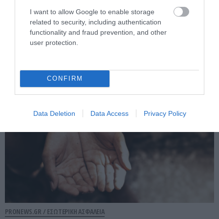
PRONEWS.GR /
ΔΙΕΘΝΗΣ ΑΣΦΑΛΕΙΑ
I want to allow Google to enable storage
Αρχηγός ισραηλινών δυνάμεων: «Θα
related to security, including authentication
functionality and fraud prevention, and other
συνεχίσουμε να δρούμε προληπτικά
user protection.
κατά των αντιπάλων μας»
05.08.2026 | 21:18
CONFIRM
Data Deletion
Data Access
Privacy Policy
PRONEWS.GR /
ΕΣΩΤΕΡΙΚΗ ΑΣΦΑΛΕΙΑ