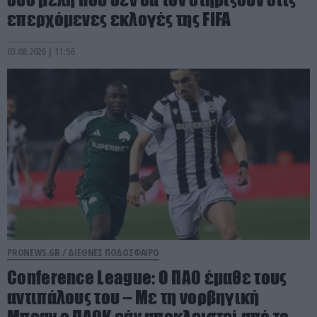
επερχόμενες εκλογές της FIFA
03.08.2026 | 11:56
PRONEWS.GR /
ΔΙΕΘΝΕΣ ΠΟΔΟΣΦΑΙΡΟ
Conference League: Ο ΠΑΟ έμαθε τους
αντιπάλους του – Με τη νορβηγική
Μπραν ο ΠΑΟΚ εάν αποκλειστεί από το