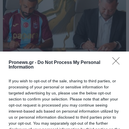
PRONEWS.GR /
ΔΙΕΘΝΕΣ ΠΟΔΟΣΦΑΙΡΟ
Pronews.gr -
Do Not Process My Personal
Information
Επίσημη η «βόμβα» της Τράμπζονσπορ με
Μ.Σαλάχ – Υπέγραψε για δύο χρόνια
If you wish to opt-out of the sale, sharing to third parties, or
processing of your personal or sensitive information for
06.08.2026 | 16:46
targeted advertising by us, please use the below opt-out
section to confirm your selection. Please note that after your
opt-out request is processed you may continue seeing
interest-based ads based on personal information utilized by
us or personal information disclosed to third parties prior to
your opt-out. You may separately opt-out of the further