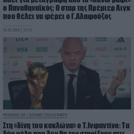
ο Παναθηναϊκός: Ο σταρ της Πρέμιερ Λιγκ
που θέλει να φέρει ο Γ.Αλαφούζος
03.08.2026 | 13:34
PRONEWS.GR /
ΔΙΕΘΝΕΣ ΠΟΔΟΣΦΑΙΡΟ
Στη «δίνη του κυκλώνα» ο Τ.Ινφαντίνο: Τα
δύο μέλη που δεν θα τον στηρίξουν στις