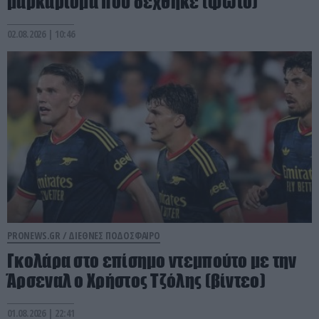
μαρκάρισμα που δέχθηκε (φωτο)
02.08.2026 | 10:46
PRONEWS.GR /
ΔΙΕΘΝΕΣ ΠΟΔΟΣΦΑΙΡΟ
Γκολάρα στο επίσημο ντεμπούτο με την
Άρσεναλ ο Χρήστος Τζόλης (βίντεο)
01.08.2026 | 22:41