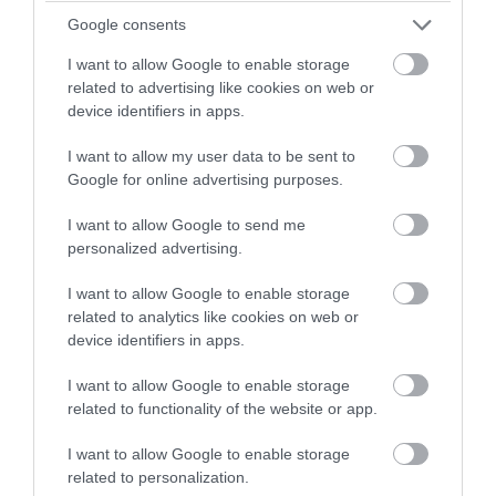
Google consents
I want to allow Google to enable storage
related to advertising like cookies on web or
PRONEWS.GR /
ΔΙΕΘΝΕΣ ΠΟΔΟΣΦΑΙΡΟ
device identifiers in apps.
Σκληρή γλώσσα από τον Λ.Φίγκο κατά
I want to allow my user data to be sent to
του Τ.Ινφαντίνο: «Μην το σκεφτεί για τις
Google for online advertising purposes.
εκλογές – Έχει χαθεί η αξιοπρέπειά
I want to allow Google to send me
του»
personalized advertising.
05.08.2026 | 17:02
I want to allow Google to enable storage
related to analytics like cookies on web or
device identifiers in apps.
I want to allow Google to enable storage
related to functionality of the website or app.
I want to allow Google to enable storage
related to personalization.