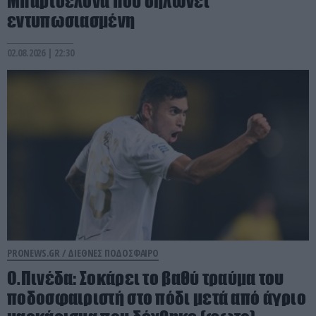
Μπαρτσελόνα που δηλώνει
εντυπωσιασμένη
02.08.2026 | 22:30
PRONEWS.GR /
ΔΙΕΘΝΕΣ ΠΟΔΟΣΦΑΙΡΟ
Ο.Πινέδα: Σοκάρει το βαθύ τραύμα του
ποδοσφαιριστή στο πόδι μετά από άγριο