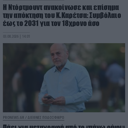
Η Ντόρτμουντ ανακοίνωσε και επίσημα
την απόκτηση του Κ.Καρέτσα: Συμβόλαιο
έως το 2031 για τον 18χρονο άσο
03.08.2026 | 14:01
PRONEWS.GR /
ΔΙΕΘΝΕΣ ΠΟΔΟΣΦΑΙΡΟ
Πάει για μεταγραφή από το «πάνω ράφι»