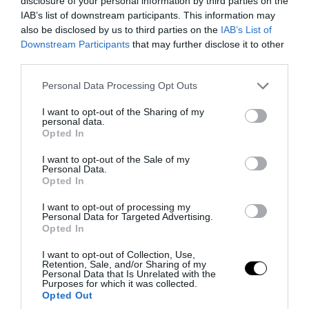
disclosure of your personal information by third parties on the
IAB’s list of downstream participants. This information may
also be disclosed by us to third parties on the
IAB’s List of
Downstream Participants
that may further disclose it to other
third parties.
Please note that this website/app uses one or more Google
Personal Data Processing Opt Outs
services and may gather and store information including but
PRONEWS.GR /
ΔΙΕΘΝΕΣ ΠΟΔΟΣΦΑΙΡΟ
not limited to your visit or usage behaviour. You may click to
I want to opt-out of the Sharing of my
personal data.
Ο Παναθηναϊκός μετέτρεψε σε… τελικό
grant or deny consent to Google and its third-party tags to
Opted In
use your data for below specified purposes in below Google
τη ρεβάνς με την ΤΣΣΚΑ 1948 μετά το 1-1
consent section.
I want to opt-out of the Sale of my
Personal Data.
05.08.2026 | 23:53
Opted In
I want to opt-out of processing my
Personal Data for Targeted Advertising.
Opted In
I want to opt-out of Collection, Use,
Retention, Sale, and/or Sharing of my
Personal Data that Is Unrelated with the
Purposes for which it was collected.
Opted Out