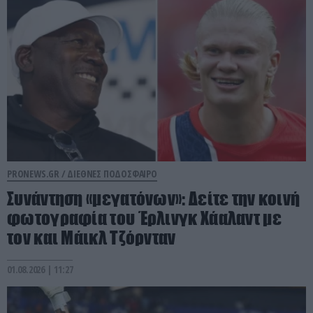
PRONEWS.GR /
ΔΙΕΘΝΕΣ ΠΟΔΟΣΦΑΙΡΟ
Συνάντηση «μεγατόνων»: Δείτε την κοινή
φωτογραφία του Έρλινγκ Χάαλαντ με
τον και Μάικλ Τζόρνταν
01.08.2026 | 11:27