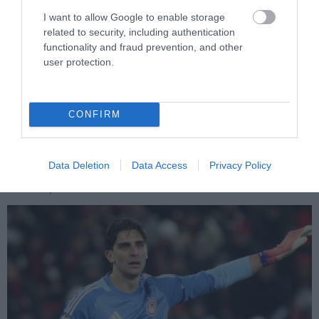
I want to allow Google to enable storage
related to security, including authentication
functionality and fraud prevention, and other
user protection.
PRONEWS.GR /
ΔΙΕΘΝΕΣ ΠΟΔΟΣΦΑΙΡΟ
«Παράνοια» για τον Μοχάμεντ Σαλάχ στην
Τουρκία: Σε παροξυσμό οι φίλοι της
CONFIRM
Τραμπζονσπόρ λόγω του «Φαραώ»
(βίντεο)
Data Deletion
Data Access
Privacy Policy
05.08.2026 | 16:29