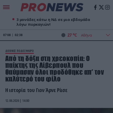
3 μονάδες κάτω η ΝΔ σε μια εβδομάδα
λόγω πυρκαγιών!
o
27
C
07
08
02:38
ΔΙΕΘΝΕΣ ΠΟΔΟΣΦΑΙΡΟ
Από τη δόξα στη χρεοκοπία: Ο
παίκτης της Λίβερπουλ που
θαύμασαν όλοι προδόθηκε απ’ τον
καλύτερό του φίλο
Η ιστορία του Γιον Άρνε Ρίισε
12.06.2026 | 14:00