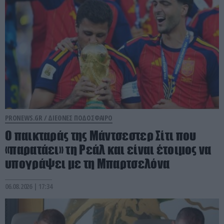
PRONEWS.GR /
ΔΙΕΘΝΕΣ ΠΟΔΟΣΦΑΙΡΟ
Ο παικταράς της Μάντσεστερ Σίτι που
«παρατάει» τη Ρεάλ και είναι έτοιμος να
υπογράψει με τη Μπαρτσελόνα
06.08.2026 | 17:34