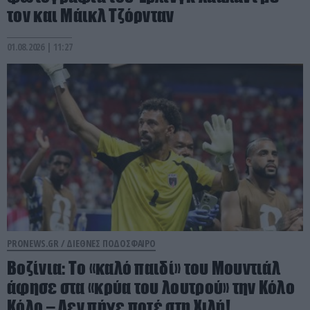
τον και Μάικλ Τζόρνταν
01.08.2026 | 11:27
PRONEWS.GR /
ΔΙΕΘΝΕΣ ΠΟΔΟΣΦΑΙΡΟ
Βοζίνια: Το «καλό παιδί» του Μουντιάλ
άφησε στα «κρύα του λουτρού» την Κόλο
Κόλο – Δεν πήγε ποτέ στη Χιλή!