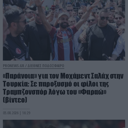
PRONEWS.GR /
ΔΙΕΘΝΕΣ ΠΟΔΟΣΦΑΙΡΟ
«Παράνοια» για τον Μοχάμεντ Σαλάχ στην
Τουρκία: Σε παροξυσμό οι φίλοι της
Τραμπζονσπόρ λόγω του «Φαραώ»
(βίντεο)
05.08.2026 | 16:29