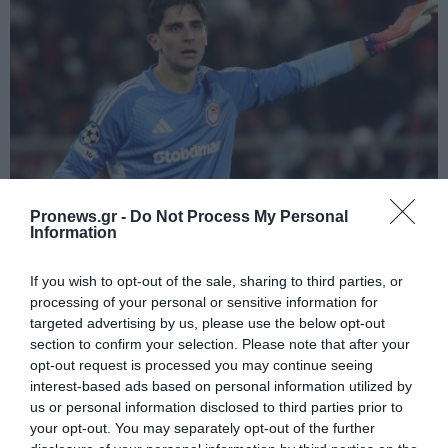
Pronews.gr -
Do Not Process My Personal
PRONEWS.GR /
ΔΙΕΘΝΕΣ ΠΟΔΟΣΦΑΙΡΟ
Information
Η Χαλ ανακοίνωσε και επίσημα την
If you wish to opt-out of the sale, sharing to third parties, or
απόκτηση του Κ.Τζολάκη
processing of your personal or sensitive information for
targeted advertising by us, please use the below opt-out
05.08.2026 | 12:32
section to confirm your selection. Please note that after your
opt-out request is processed you may continue seeing
interest-based ads based on personal information utilized by
us or personal information disclosed to third parties prior to
your opt-out. You may separately opt-out of the further