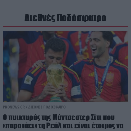
Διεθνές Ποδόσφαιρο
PRONEWS.GR /
ΔΙΕΘΝΕΣ ΠΟΔΟΣΦΑΙΡΟ
Ο παικταράς της Μάντσεστερ Σίτι που
«παρατάει» τη Ρεάλ και είναι έτοιμος να