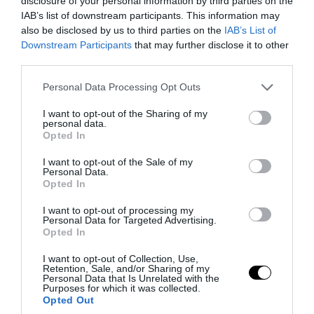
disclosure of your personal information by third parties on the
IAB’s list of downstream participants. This information may
also be disclosed by us to third parties on the
IAB’s List of
Downstream Participants
that may further disclose it to other
third parties.
Please note that this website/app uses one or more Google
Personal Data Processing Opt Outs
services and may gather and store information including but
not limited to your visit or usage behaviour. You may click to
I want to opt-out of the Sharing of my
PRONEWS.GR /
ΔΙΕΘΝΕΣ ΠΟΔΟΣΦΑΙΡΟ
personal data.
grant or deny consent to Google and its third-party tags to
Opted In
Η αλλαγή που «έρχεται» στις κίτρινες
use your data for below specified purposes in below Google
consent section.
I want to opt-out of the Sale of my
κάρτες τη νέα αγωνιστική σεζόν: Η
Personal Data.
ανακοίνωση της UEFA
Opted In
I want to opt-out of processing my
05.08.2026 | 10:21
Personal Data for Targeted Advertising.
Opted In
I want to opt-out of Collection, Use,
Retention, Sale, and/or Sharing of my
Personal Data that Is Unrelated with the
Purposes for which it was collected.
Opted Out