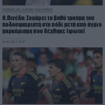
PRONEWS.GR /
ΔΙΕΘΝΕΣ ΠΟΔΟΣΦΑΙΡΟ
Ο.Πινέδα: Σοκάρει το βαθύ τραύμα του
ποδοσφαιριστή στο πόδι μετά από άγριο
μαρκάρισμα που δέχθηκε (φωτο)
02.08.2026 | 10:46