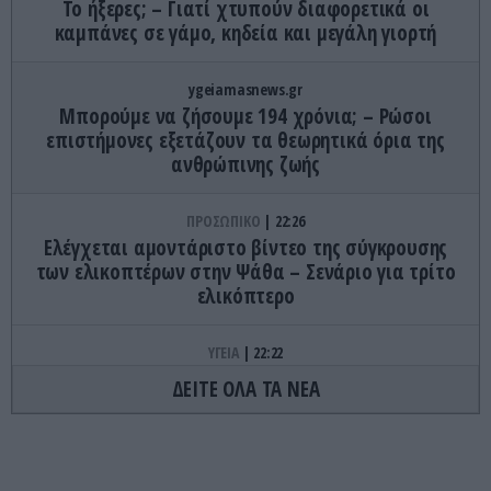
Το ήξερες; – Γιατί χτυπούν διαφορετικά οι
καμπάνες σε γάμο, κηδεία και μεγάλη γιορτή
ygeiamasnews.gr
Μπορούμε να ζήσουμε 194 χρόνια; – Ρώσοι
επιστήμονες εξετάζουν τα θεωρητικά όρια της
ανθρώπινης ζωής
ΠΡΟΣΩΠΙΚΟ
22:26
Ελέγχεται αμοντάριστο βίντεο της σύγκρουσης
των ελικοπτέρων στην Ψάθα – Σενάριο για τρίτο
ελικόπτερο
ΥΓΕΙΑ
22:22
Υπόθεση Α.Φάουτσι: «Ιδιωτικά έλεγε ότι ο Covid-
ΔΕΙΤΕ ΟΛΑ ΤΑ ΝΕΑ
19 ήταν κατασκευασμένος – 100 φορές μπορούσε
να πει αλήθεια»
ΙΣΤΟΡΙΑ
22:15