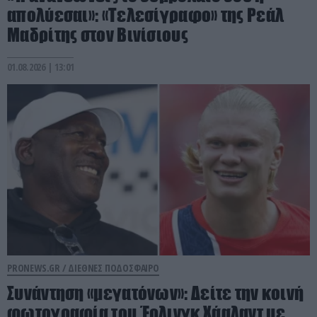
απολύεσαι»: «Τελεσίγραφο» της Ρεάλ
Μαδρίτης στον Βινίσιους
01.08.2026 | 13:01
PRONEWS.GR /
ΔΙΕΘΝΕΣ ΠΟΔΟΣΦΑΙΡΟ
Συνάντηση «μεγατόνων»: Δείτε την κοινή
φωτογραφία του Έρλινγκ Χάαλαντ με