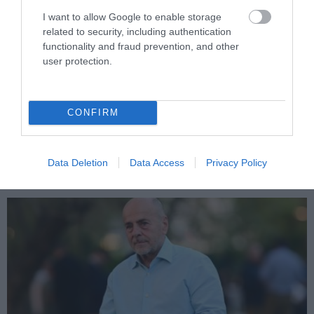
I want to allow Google to enable storage
related to security, including authentication
functionality and fraud prevention, and other
user protection.
PRONEWS.GR /
ΔΙΕΘΝΕΣ ΠΟΔΟΣΦΑΙΡΟ
Η Ντόρτμουντ ανακοίνωσε και επίσημα
CONFIRM
την απόκτηση του Κ.Καρέτσα: Συμβόλαιο
έως το 2031 για τον 18χρονο άσο
Data Deletion
Data Access
Privacy Policy
03.08.2026 | 14:01