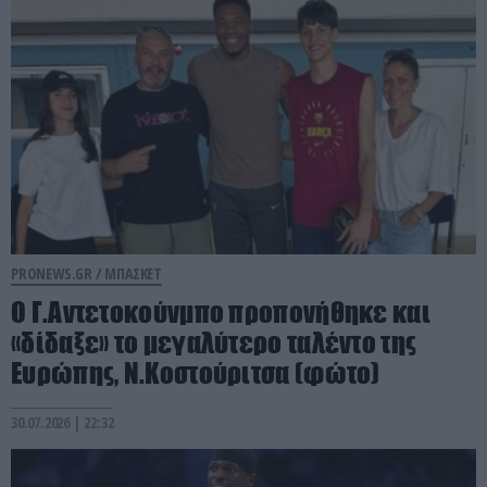
PRONEWS.GR /
ΜΠΑΣΚΕΤ
Ο Γ.Αντετοκούνμπο προπονήθηκε και
«δίδαξε» το μεγαλύτερο ταλέντο της
Ευρώπης, Ν.Κοστούριτσα (φώτο)
30.07.2026 | 22:32