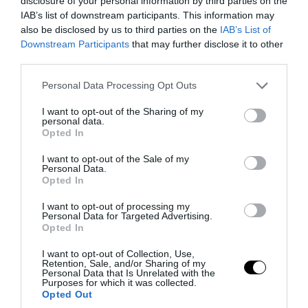
disclosure of your personal information by third parties on the
IAB’s list of downstream participants. This information may
Ρίχνει «λάδι στη φωτιά» ο Ολυμπιακός:
also be disclosed by us to third parties on the
IAB’s List of
Το «καψόνι» των Πειραιωτών στον
Downstream Participants
that may further disclose it to other
φευγάτο Τόμας Γουόκαπ
third parties.
Please note that this website/app uses one or more Google
Personal Data Processing Opt Outs
08.08.2026 | 14:56
services and may gather and store information including but
not limited to your visit or usage behaviour. You may click to
I want to opt-out of the Sharing of my
personal data.
grant or deny consent to Google and its third-party tags to
Opted In
use your data for below specified purposes in below Google
consent section.
I want to opt-out of the Sale of my
Personal Data.
Opted In
I want to opt-out of processing my
Personal Data for Targeted Advertising.
Opted In
I want to opt-out of Collection, Use,
Retention, Sale, and/or Sharing of my
Personal Data that Is Unrelated with the
Purposes for which it was collected.
PRONEWS.GR /
ΜΠΑΣΚΕΤ
Opted Out