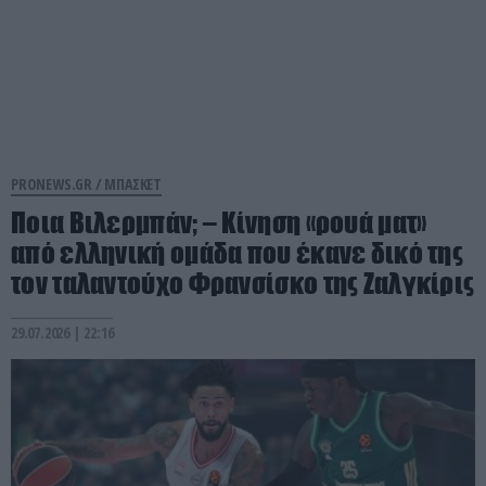
PRONEWS.GR /
ΜΠΑΣΚΕΤ
Ποια Βιλερμπάν; – Κίνηση «ρουά ματ»
από ελληνική ομάδα που έκανε δικό της
τον ταλαντούχο Φρανσίσκο της Ζαλγκίρις
29.07.2026 | 22:16