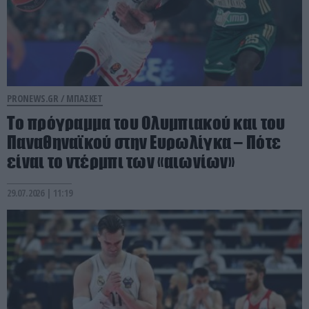
PRONEWS.GR /
ΜΠΑΣΚΕΤ
Το πρόγραμμα του Ολυμπιακού και του
Παναθηναϊκού στην Ευρωλίγκα – Πότε
είναι το ντέρμπι των «αιωνίων»
29.07.2026 | 11:19