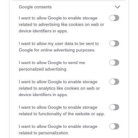
Μπράντον Κλαρκ: Στο «φως» η
Google consents
πραγματική αιτία θανάτου του πρώην
σταρ του ΝΒΑ
I want to allow Google to enable storage
related to advertising like cookies on web or
device identifiers in apps.
08.08.2026 | 07:50
I want to allow my user data to be sent to
Google for online advertising purposes.
I want to allow Google to send me
personalized advertising.
I want to allow Google to enable storage
related to analytics like cookies on web or
device identifiers in apps.
I want to allow Google to enable storage
related to functionality of the website or app.
PRONEWS.GR /
ΜΠΑΣΚΕΤ
I want to allow Google to enable storage
Ο Κέβιν Ντουράντ εκθείασε τον
related to personalization.