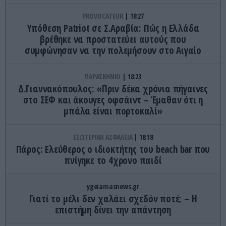
PROVOCATEUR
18:27
Υπόθεση Patriot σε Σ.Αραβία: Πώς η Ελλάδα
βρέθηκε να προστατεύει αυτούς που
συμφώνησαν να την πολεμήσουν στο Αιγαίο
ΠΑΡΑΣΚΗΝΙΟ
18:23
Δ.Γιαννακόπουλος: «Πριν δέκα χρόνια πήγαινες
στο ΣΕΦ και άκουγες οφσάιντ – Έμαθαν ότι η
μπάλα είναι πορτοκαλί»
ΕΣΩΤΕΡΙΚΗ ΑΣΦΑΛΕΙΑ
18:18
Πάρος: Ελεύθερος ο ιδιοκτήτης του beach bar που
πνίγηκε το 4χρονο παιδί
ygeiamasnews.gr
Γιατί το μέλι δεν χαλάει σχεδόν ποτέ; – Η
επιστήμη δίνει την απάντηση