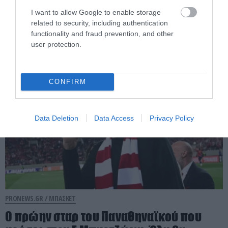
Γ.Αντετοκούνμπο: «Αν το ήθελε
I want to allow Google to enable storage
πραγματικά, θα ήταν ο κορυφαίος όλων
related to security, including authentication
των εποχών»
functionality and fraud prevention, and other
user protection.
05.08.2026 | 18:43
CONFIRM
Data Deletion
Data Access
Privacy Policy
PRONEWS.GR /
ΜΠΑΣΚΕΤ
Ο πρώην σταρ του Παναθηναϊκού που