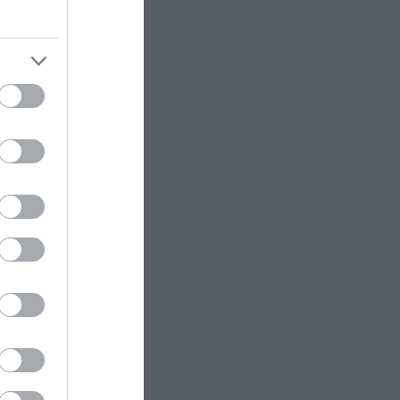
που «πάγωσαν» την Ελλάδα και
παραμένουν μέχρι σήμερα άλυτα
μυστήρια
ts γιατί
ΕΣΩΤΕΡΙΚΗ ΑΣΦΑΛΕΙΑ
22:57
αποβολή
Φωτιά τώρα πάνω από το
αρχαίο θέατρο Δημητριάδος
ου ήταν
ΕΣΩΤΕΡΙΚΗ ΑΣΦΑΛΕΙΑ
22:52
 Α’
Ρίο: Χτύπησαν 18χρονο με
σα δόθηκε
κατσαβίδι 13 φορές και πήγαν να
ασφαλείας
τον πετάξουν στη θάλασσα!
ΚΟΙΝΩΝΙΑ
22:49
Σε Γερμανό τουρίστα που είχε
χαθεί με άλλους επτά ανήκει η
σορός που εντοπίστηκε στην
Σύμη
(βίντεο)
 ΤΣΣΚΑ