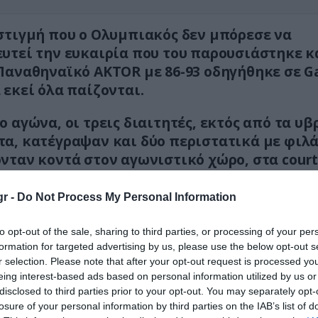
στιγμή που ο Ολυμπιακός δεν μπόρεσε να
υτεί την ευκαιρία που του παρουσιάστηκε κ
Παναθηναϊκό AKTOR με 86-93 οδηγήθηκε σε G
 εκεί όλα παίζονται.
ο αγώνα, οι τρεις διαιτητές, εκτός από τα υβ
α, κατέγραψαν και δύο περιστατικά με φιλ
νταν κοντά στον αγωνιστικό χώρο, στα court 
ο, αναφέρεται ότι φίλαθλος έβριζε τους τρει
r -
Do Not Process My Personal Information
 δόθηκε εντολή να αποχωρήσει, το έπραξε μό
to opt-out of the sale, sharing to third parties, or processing of your per
ρο, αναφέρεται ότι γυναίκα φίλαθλος έπιασε απ
formation for targeted advertising by us, please use the below opt-out s
ς μπλούζας του τον έναν διαιτητή και μάλιστα τ
r selection. Please note that after your opt-out request is processed y
eing interest-based ads based on personal information utilized by us or
κά.
disclosed to third parties prior to your opt-out. You may separately opt-
losure of your personal information by third parties on the IAB’s list of
 διαιτητές ζήτησαν επανειλημμένως να απομακρ