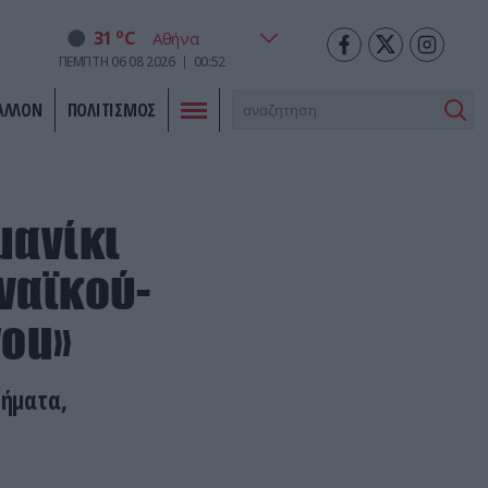
o
31
C
ΠΕΜΠΤΗ
06
08
2026
00:52
ΑΛΛΟΝ
ΠΟΛΙΤΙΣΜΟΣ
μανίκι
ναϊκού-
you»
θήματα,