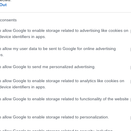
Out
λλων το φύλλο αγώνα αναφέρει
consents
ε αποβολή καθήμενου φιλάθλου στα bench sea
ους διαιτητές, όταν δόθηκε η εντολή για την 
o allow Google to enable storage related to advertising like cookies on
evice identifiers in apps.
σε μόνος του
o allow my user data to be sent to Google for online advertising
γμα του διαιτητή βάσης, γυναίκα φίλαθλος, π
s.
 seats τράβηξε από το μανίκι της μπλούζας τον
και του είπε “F@ck You, this is not foul”. Άμε
to allow Google to send me personalized advertising.
πομάκρυνσής της, αλλά κανένας υπεύθυνος 
o allow Google to enable storage related to analytics like cookies on
πομάκρυνε, παρά την εντολή που δόθηκε
evice identifiers in apps.
μμένως από τους διαιτητές”
.
o allow Google to enable storage related to functionality of the website
ΣΗΜΕΡΑ
o allow Google to enable storage related to personalization.
 οπτικών ινών κυριαρχούν στο ουκρανικό μέτωπο 
θηναϊκός μετέτρεψε σε… τελικό τη ρεβάνς με την
o allow Google to enable storage related to security, including