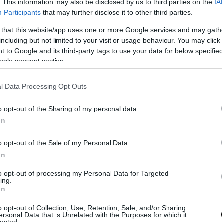
. This information may also be disclosed by us to third parties on the
IA
υς αγνοήθηκε.
Participants
that may further disclose it to other third parties.
 επίμαχη στιγμή στο 01:47:05
 that this website/app uses one or more Google services and may gath
including but not limited to your visit or usage behaviour. You may click 
 to Google and its third-party tags to use your data for below specifi
ogle consent section.
l Data Processing Opt Outs
o opt-out of the Sharing of my personal data.
In
o opt-out of the Sale of my Personal Data.
In
to opt-out of processing my Personal Data for Targeted
ing.
In
o opt-out of Collection, Use, Retention, Sale, and/or Sharing
ersonal Data that Is Unrelated with the Purposes for which it
lected.