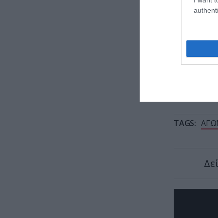
1948 μ
authenti
Ο πρόε
Χαμενε
TAGS:
ΑΓΩ
Δε