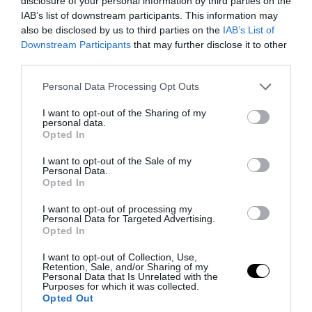
disclosure of your personal information by third parties on the
06.08.2026 | 11:50
IAB’s list of downstream participants. This information may
also be disclosed by us to third parties on the
IAB’s List of
Downstream Participants
that may further disclose it to other
third parties.
Please note that this website/app uses one or more Google
Personal Data Processing Opt Outs
services and may gather and store information including but
not limited to your visit or usage behaviour. You may click to
I want to opt-out of the Sharing of my
personal data.
grant or deny consent to Google and its third-party tags to
Opted In
use your data for below specified purposes in below Google
consent section.
I want to opt-out of the Sale of my
Personal Data.
Opted In
PRONEWS.GR /
PROVOCATEUR
I want to opt-out of processing my
Personal Data for Targeted Advertising.
«Όταν δόθηκε εντολή εκκένωσης για το
Opted In
Πόρτο Γερμενό οι πυροσβέστες έφυγαν
I want to opt-out of Collection, Use,
πρώτοι»!
Retention, Sale, and/or Sharing of my
Personal Data that Is Unrelated with the
Purposes for which it was collected.
Opted Out
06.08.2026 | 09:14