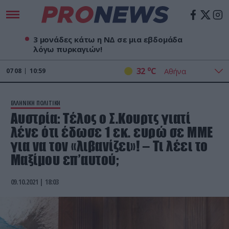
3 μονάδες κάτω η ΝΔ σε μια εβδομάδα
λόγω πυρκαγιών!
o
32
C
07
08
10:59
ΕΛΛΗΝΙΚΗ ΠΟΛΙΤΙΚΗ
Αυστρία: Τέλος ο Σ.Κουρτς γιατί
λένε ότι έδωσε 1 εκ. ευρώ σε ΜΜΕ
για να τον «λιβανίζει»! – Τι λέει το
Μαξίμου επ’αυτού;
09.10.2021 | 18:03