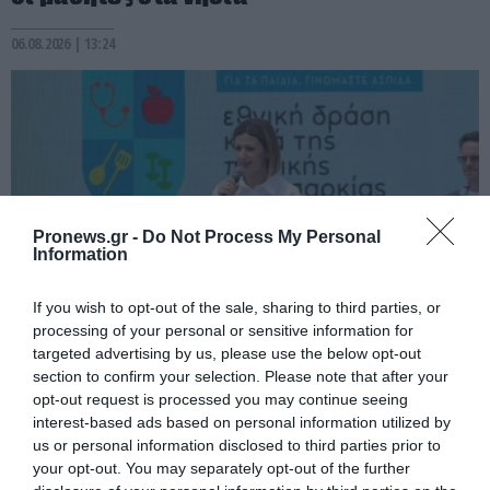
06.08.2026 | 13:24
Pronews.gr -
Do Not Process My Personal
Information
If you wish to opt-out of the sale, sharing to third parties, or
processing of your personal or sensitive information for
PRONEWS.GR /
PROVOCATEUR
targeted advertising by us, please use the below opt-out
section to confirm your selection. Please note that after your
Πού πήγαν τα 68 εκατ. ευρώ από το
opt-out request is processed you may continue seeing
Ταμείο Ανάκαμψης για το πρόγραμμα της
interest-based ads based on personal information utilized by
us or personal information disclosed to third parties prior to
παιδικής παχυσαρκίας;
your opt-out. You may separately opt-out of the further