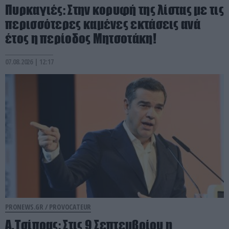
Πυρκαγιές: Στην κορυφή της λίστας με τις
περισσότερες καμένες εκτάσεις ανά
έτος η περίοδος Μητσοτάκη!
07.08.2026 | 12:17
PRONEWS.GR /
PROVOCATEUR
Α.Τσίπρας: Στις 9 Σεπτεμβρίου η