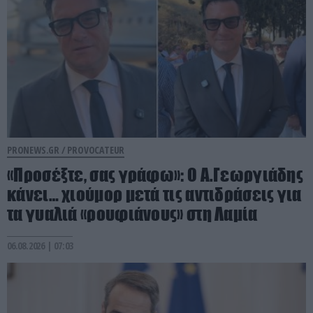
PRONEWS.GR /
PROVOCATEUR
«Προσέξτε, σας γράφω»: Ο Α.Γεωργιάδης
κάνει… χιούμορ μετά τις αντιδράσεις για
τα γυαλιά «ρουφιάνους» στη Λαμία
06.08.2026 | 07:03