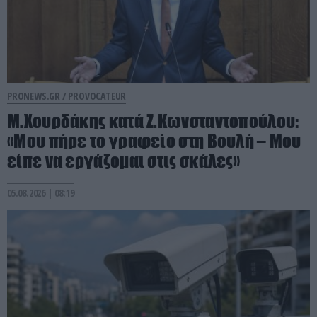
PRONEWS.GR /
PROVOCATEUR
Μ.Χουρδάκης κατά Ζ.Κωνσταντοπούλου:
«Μου πήρε το γραφείο στη Βουλή – Μου
είπε να εργάζομαι στις σκάλες»
05.08.2026 | 08:19