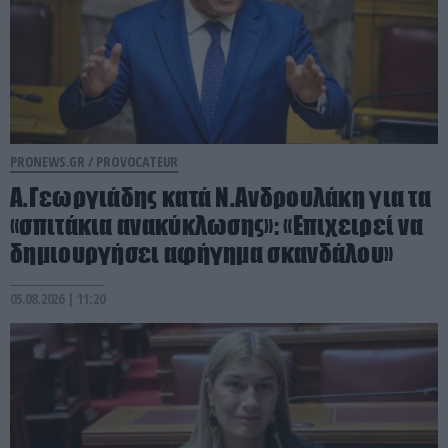
PRONEWS.GR /
PROVOCATEUR
Α.Γεωργιάδης κατά Ν.Ανδρουλάκη για τα
«σπιτάκια ανακύκλωσης»: «Επιχειρεί να
δημιουργήσει αφήγημα σκανδάλου»
05.08.2026 | 11:20