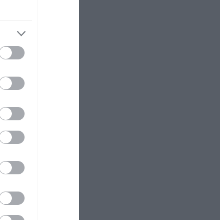
» στις
ήτριες,
ΕΣΩΤΕΡΙΚΗ ΑΣΦΑΛΕΙΑ
07:44
αράξουν
Ιστιοφόρο προσάραξε στη Νάξο –
αι όσοι
Σώοι και οι έξι επιβαίνοντες
ΦΥΣΗ
07:40
τος
Ολική έκλειψη Ηλίου στις 12
ό τις
Αυγούστου: Η ημέρα θα γίνει
νύχτα σε τμήματα της Ευρώπης
ριβο.
ΔΙΕΘΝΗΣ ΑΣΦΑΛΕΙΑ
07:36
Τέσσερις νεκροί από συντριβή
μή στα
ελικοπτέρου σε εθνικό πάρκο στο
ουν
Ρίο ντε Τζανέιρο (βίντεο)
λλάδα
ΔΙΕΘΝΗΣ ΑΣΦΑΛΕΙΑ
23:28
Νέο κτύπημα στα Στενά του
εκτρικού
Ορμούζ: Πύραυλος έπληξε πλοίο
οίχως.