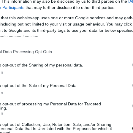
ίς να έχει εξασφαλίσει εναλλακτικές πηγές
. This information may also be disclosed by us to third parties on the
IA
Participants
that may further disclose it to other third parties.
ς και στο αντίστοιχο χαμηλό κόστος.
 that this website/app uses one or more Google services and may gath
ική συμφωνία για μεταφορά λιγνίτη από την Ελ
including but not limited to your visit or usage behaviour. You may click 
ή χώρα υπεγράφη προ δύο ετών
και χρησιμοποι
 to Google and its third-party tags to use your data for below specifi
ogle consent section.
αγωγή ενέργειας στο Μοναστήρι οπως και σ
κτρικό εργοστάσιο του Οσλομέι.
l Data Processing Opt Outs
 στιγμή που η κυβέρνηση απέκοψε την χώρα 
o opt-out of the Sharing of my personal data.
ντική πηγή ενέργειας στις άλλες χώρες πολύ
In
» επανέφεραν σε λειτουργία εργοστάσια λιγ
είσει διασφαλίζοντας έτσι την ενεργειακή τ
o opt-out of the Sale of my Personal Data.
.
In
όν η Γερμανία για να προστατεύσει το δικό της
to opt-out of processing my Personal Data for Targeted
ing.
προτεραιότητα τις χαμηλές τιμές μέσω του «κα
In
φήνοντας στην άκρη τα περί «πράσινης» μετάβα
o opt-out of Collection, Use, Retention, Sale, and/or Sharing
ersonal Data that Is Unrelated with the Purposes for which it
lected.