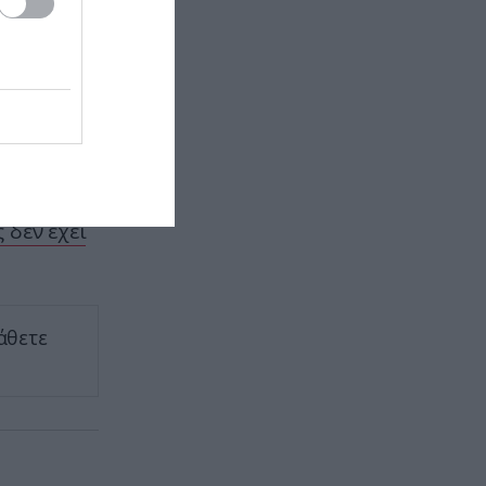
κοντά στο Ομάν
ΕΣΩΤΕΡΙΚΗ ΑΣΦΑΛΕΙΑ
23:19
Τροχαίο ατύχημα στη λεωφ.
εύτερης
Αθηνών – Σουνίου: Μηχανή της
Ομάδας ΔΙΑΣ συγκρούστηκε με ΙΧ
(βίντεο)
κή
 ΝΑΤΟ
ΔΙΕΘΝΗΣ ΑΣΦΑΛΕΙΑ
23:15
 δεν έχει
Ισραηλινές δυνάμεις εισήλθαν σε
χωριό του νότιου Λιβάνου
ΚΑΙΡΟΣ
23:10
άθετε
Μια «ανάσα» από τους 40°C ο
υδράργυρος σήμερα: Ποιες
περιοχές «ψήθηκαν»
ΔΙΕΘΝΗΣ ΑΣΦΑΛΕΙΑ
22:58
Τουρκία: «Η αμυντική συμφωνία