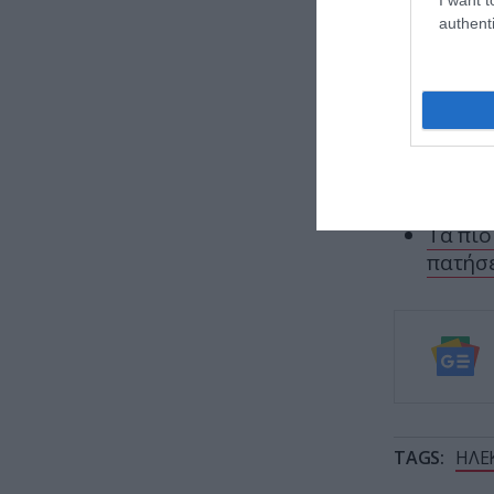
authenti
ΕΙΔΗΣΕΙΣ 
Σαν σή
ατομι
Λευκάδ
κυριαρ
Τα πιο
πατήσε
TAGS:
ΗΛΕ