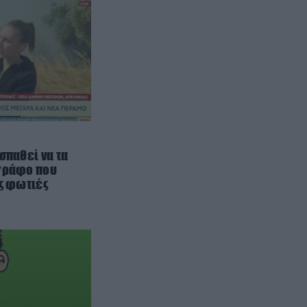
πώλησης του Πύργου του Άιφελ
ΔΙΕΘΝΗΣ ΑΣΦΑΛΕΙΑ
22:15
Τρόμος στη βόρεια Καρολίνα μετά
από ένοπλη επίθεση σε κατοικία:
Νεκρά τρία μέλη οικογένειας – 4
οι τραυματίες (upd)
ΕΝΟΠΛΕΣ ΣΥΓΚΡΟΥΣΕΙΣ
22:12
Θορυβήθηκαν οι Ουκρανοί με τις
σπαθεί να τα
δηλώσεις Ρώσου υποπτέραρχου:
ογράφο που
ις φωτιές
«S-400 κατέρριψαν 10 MiG-29 σε
μόλις μια μέρα!»
ΤΕΧΝΟΛΟΓΙΑ
22:05
Στην κορυφή του κλάδου
Τεχνητής Νοημοσύνης της Google
ένας Ελληνοκύπριος