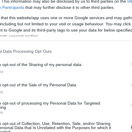
», ενώ συμμετείχε και σε διεθνείς οργανισμούς 
. This information may also be disclosed by us to third parties on the
IA
Participants
that may further disclose it to other third parties.
ς που αφορούσαν τη μουσική και την τηλεοπτικ
α στην Ευρώπη και τα Βαλκάνια.
 that this website/app uses one or more Google services and may gath
including but not limited to your visit or usage behaviour. You may click 
ο αποτύπωμα άφησε και η ενασχόλησή του με τη 
 to Google and its third-party tags to use your data for below specifi
ogle consent section.
αι την πολιτιστική έρευνα, δημιουργώντας ένα 
έργο με χιλιάδες τεκμήρια, δίσκους και ηχογραφ
l Data Processing Opt Outs
 οποίου δώρισε σε πολιτιστικούς φορείς για τη
 της πολιτιστικής κληρονομιάς.
o opt-out of the Sharing of my personal data.
In
του θα τελεστεί την Τρίτη 2 Ιουνίου, στις 12:30, 
γελισμού της Θεοτόκου στην Καλαμαριά.
o opt-out of the Sale of my Personal Data.
In
ΣΗΜΕΡΑ
to opt-out of processing my Personal Data for Targeted
ing.
 οπτικών ινών κυριαρχούν στο ουκρανικό μέτωπο 
In
θηναϊκός μετέτρεψε σε… τελικό τη ρεβάνς με την
o opt-out of Collection, Use, Retention, Sale, and/or Sharing
ετά το 1-1
ersonal Data that Is Unrelated with the Purposes for which it
lected.