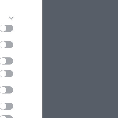
τζτάμπα
ΕΣΩΤΕΡΙΚΗ ΑΣΦΑΛΕΙΑ
22:57
Φωτιά τώρα πάνω από το
αρχαίο θέατρο Δημητριάδος
άθετε
ΕΣΩΤΕΡΙΚΗ ΑΣΦΑΛΕΙΑ
22:52
Ρίο: Χτύπησαν 18χρονο με
κατσαβίδι 13 φορές και πήγαν να
τον πετάξουν στη θάλασσα!
ΚΟΙΝΩΝΙΑ
22:49
Σε Γερμανό τουρίστα που είχε
χαθεί με άλλους επτά ανήκει η
ram
σορός που εντοπίστηκε στην
Σύμη
ΙΣΤΟΡΙΑ
22:45
Αυτοί είναι οι κωδικοί που
προσπαθούν να «σπάσουν» οι