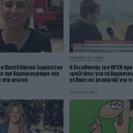
PRONEWS.GR /
ΜΜΕ
ου Πανελλήνιου Σωματείου
O διευθυντής του OPEN προ
α την δημοσιογράφο του
«μαζέψει» για τη δημοσι
ε στη φωτιά
γέλασε σε ρεπορτάζ για τ
04.08.2026 | 08:57