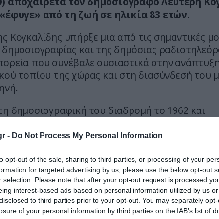
) αποχαιρετά τον δημοσιογράφο Λευτέρη Κο
 «έφυγε» από τη ζωή σε ηλικία 83 ετών.
ς Κογκαλίδης υπήρξε μια από τις σημαντικές μ
 δημοσιογραφίας και της δημόσιας ραδιοτηλεόρ
πορεία που συνέβαλε ουσιαστικά στην ανάπτυξη
κού τοπίου της χώρας και στη διασύνδεσή του μ
ηνή.
τη δημοσιογραφική του διαδρομή το 1962 και
τηκε με σημαντικές εφημερίδες και μέσα ενημέρ
κης, καθώς και με ραδιοφωνικούς σταθμούς, εν
r -
Do Not Process My Personal Information
ατική του ταυτότητα συνδέθηκε κυρίως με την Ε
τέλεσε Διευθυντής Τηλεόρασης και Διευθυντής 
to opt-out of the sale, sharing to third parties, or processing of your per
formation for targeted advertising by us, please use the below opt-out s
ών Σχέσεων.
r selection. Please note that after your opt-out request is processed y
eing interest-based ads based on personal information utilized by us or
α, είχε ενεργό παρουσία στον χώρο του ραδιοφώ
disclosed to third parties prior to your opt-out. You may separately opt-
 δύο δεκαετίες, παρουσιάζοντας την εκπομπή «
losure of your personal information by third parties on the IAB’s list of