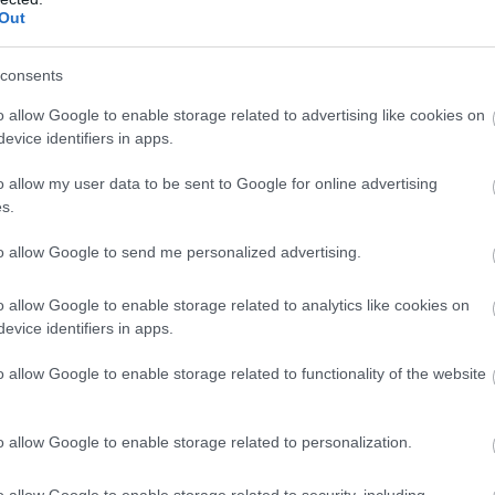
δρος του Ιράν αποκαλύπτει για την υγεία του Μο
Out
ΐ «τώρα είναι πολύ δύσκολη η επικοινωνία»
consents
o allow Google to enable storage related to advertising like cookies on
Ακολουθήστε το
pronews.gr
στο Google News και μ
evice identifiers in apps.
πρώτοι όλες τις ειδήσεις
o allow my user data to be sent to Google for online advertising
s.
ΟΣΙΟΓΡΑΦΟΣ
ΘΑΝΑΤΟΣ
ΛΕΥΤΕΡΗΣ ΚΟΓΚΑΛΙΔΗΣ
to allow Google to send me personalized advertising.
o allow Google to enable storage related to analytics like cookies on
evice identifiers in apps.
ίτε μας ζωντανά στο
YouTube
,
Twitch
,
X
,
Teleg
o allow Google to enable storage related to functionality of the website
o allow Google to enable storage related to personalization.
o allow Google to enable storage related to security, including