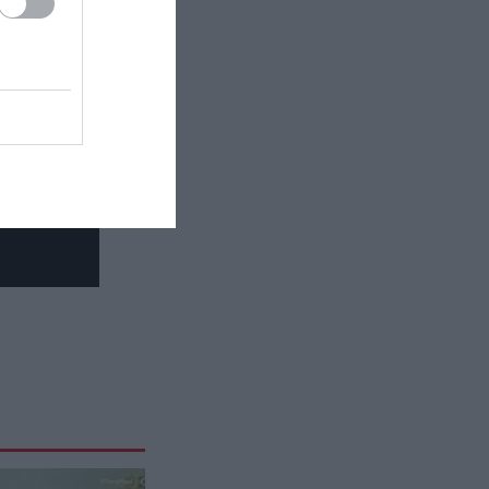
επιστήμονες εδώ και δεκαετίες
ΙΣΤΟΡΙΑ
22:30
Η «χαμένη εποχή» των γλωσσών:
Όταν η ανθρωπότητα μιλούσε
έως και 75.000 διαφορετικές
γλώσσες
ΠΟΛΙΤΙΚΗ ΠΡΟΣΤΑΣΙΑ
22:30
Σύγκρουση ελικοπτέρων στην
Ψάθα: Οι καταθέσεις του
Βρετανού χειριστή και του
Έλληνα πιλότου από το δεύτερο
μέσο
ΙΣΤΟΡΙΑ
22:15
Οι απατεώνες που κατάφεραν να
«πουλήσουν» μνημεία που δεν
τους ανήκαν – Η ιστορία της