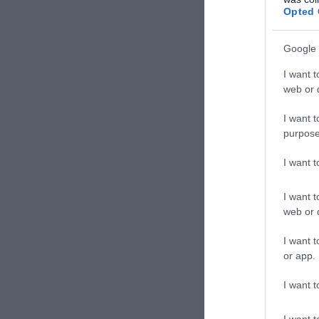
Ο πρόε
Opted 
Χαμενε
Google 
I want t
web or d
I want t
purpose
TAGS:
ΔΗΜ
I want 
I want t
web or d
Δε
I want t
or app.
I want t
I want t