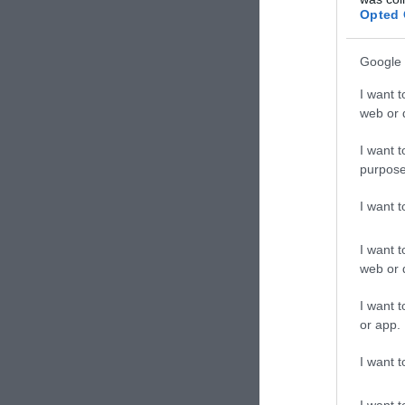
της σε κρ
Opted 
οικονομία
Google 
ΕΙΔΗΣΕΙΣ 
I want t
web or d
Αυτά τ
η σωσ
I want t
purpose
Νέο ψη
καθυσ
I want 
Γιατί 
πάνω;
I want t
web or d
I want t
or app.
I want t
I want t