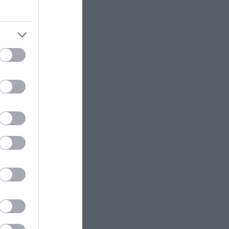
Μ.Πεζεσκιάν: «Τώρα είναι η
ι η
καλύτερη ώρα για συμφωνία» –
Το μήνυμα του Ιράν προς τις ΗΠΑ
ΕΛΛΗΝΙΚΗ ΟΙΚΟΝΟΜΙΑ
09:22
Από την μεγάλη «ανάπτυξη» η
οια είναι
κυβέρνηση ετοιμάζει…
εκατοντάδες χιλιάδες Market
Pass των 40 ευρώ για τρόφιμα!
έλος στις
AUTO - MOTO
09:13
ς τα
Προσπερνάμε περιπολικό στον
δρόμο; – Τι προβλέπει ο ΚΟΚ και
πότε μπορεί να γίνει νόμιμα
άθετε
ΦΥΣΗ
09:09
Γαλάζιες Σημαίες 2026: Οι 17
παραλίες της Αττικής που
ξεχώρισαν – Αναλυτικά η λίστα