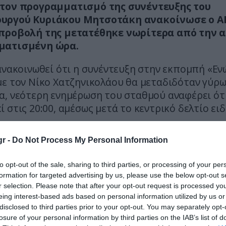
τον προγραμματισμό της συνέντευξης του
υργού Κυριάκου Μητσοτάκη ανακοίνωσε ο Α
προβολή της μετατέθηκε νωρίτερα από την 
ματισμένη ώρα.
ανακοινωθεί ότι η συνέντευξη στην εκπομπή «Εν
με τον Νίκο Χατζηνικολάου θα μεταδιδόταν γύρω
α, νεότερη ενημέρωση του σταθμού αναφέρει ότ
 στις 20:00, αμέσως μετά το κεντρικό δελτίο ει
ντευξη, ο πρωθυπουργός αναμένεται να τοποθετη
r -
Do Not Process My Personal Information
της επικαιρότητας, όπως η ακρίβεια, οι γεωπολ
 στη Μέση Ανατολή, καθώς και θέματα που αφορ
to opt-out of the sale, sharing to third parties, or processing of your per
νότητα των πολιτών.
formation for targeted advertising by us, please use the below opt-out s
r selection. Please note that after your opt-out request is processed y
eing interest-based ads based on personal information utilized by us or
disclosed to third parties prior to your opt-out. You may separately opt-
losure of your personal information by third parties on the IAB’s list of