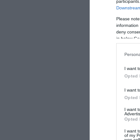
participants
Downstream 
Please note
information 
deny consent
in below Go
Persona
I want t
Opted 
I want t
Παράλληλα
Opted 
περιβάλλο
I want 
έντασης σ
Advertis
Opted 
Η συνέντε
I want t
κινητικότ
of my P
was col