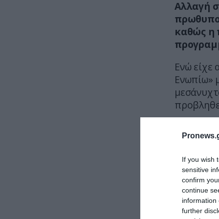
Αλλαγή σ
πρωθυπο
καθώς η 
προγραμ
Ενώ είχε 
Ενωπίω» 
μεσάνυχτ
προβληθεί
Στη συνέ
Pronews.g
ζητήματα 
εξελίξεις
If you wish 
καθημερι
sensitive in
confirm you
continue se
information 
further disc