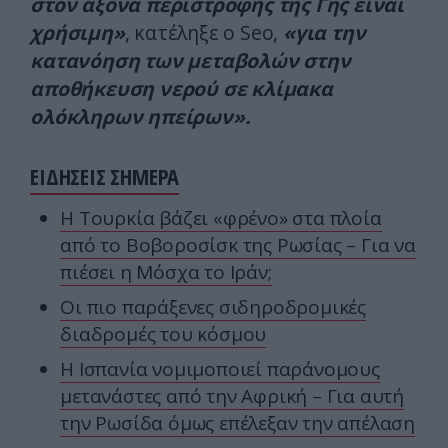
στον άξονα περιστροφής της Γης είναι
χρήσιμη»
, κατέληξε ο Seo,
«για την
κατανόηση των μεταβολών στην
αποθήκευση νερού σε κλίμακα
ολόκληρων ηπείρων».
ΕΙΔΗΣΕΙΣ ΣΗΜΕΡΑ
Η Τουρκία βάζει «φρένο» στα πλοία
από το Βοβοροσίσκ της Ρωσίας – Για να
πιέσει η Μόσχα το Ιράν;
Οι πιο παράξενες σιδηροδρομικές
διαδρομές του κόσμου
Η Ισπανία νομιμοποιεί παράνομους
μετανάστες από την Αφρική – Για αυτή
την Ρωσίδα όμως επέλεξαν την απέλαση