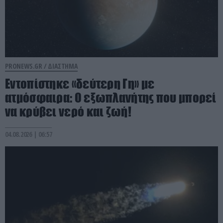
PRONEWS.GR /
ΔΙΑΣΤΗΜΑ
Εντοπίστηκε «δεύτερη Γη» με
ατμόσφαιρα: Ο εξωπλανήτης που μπορεί
να κρύβει νερό και ζωή!
04.08.2026 | 06:57