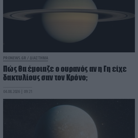
PRONEWS.GR /
ΔΙΑΣΤΗΜΑ
Πώς θα έμοιαζε ο ουρανός αν η Γη είχε
δακτυλίους σαν τον Κρόνο;
04.08.2026 | 09:21