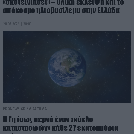
«σκοτεινιάσει» – Ολική έκλειψη και το
απόκοσμο ηλιοβασίλεμα στην Ελλάδα
28.07.2026 | 20:03
PRONEWS.GR /
ΔΙΑΣΤΗΜΑ
Η Γη ίσως περνά έναν «κύκλο
καταστροφών» κάθε 27 εκατομμύρια