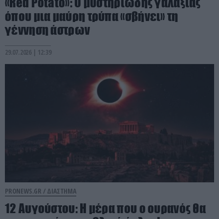
«Red Potato»: Ο μυστηριώδης γαλαξίας
όπου μια μαύρη τρύπα «σβήνει» τη
γέννηση άστρων
29.07.2026 | 12:39
PRONEWS.GR /
ΔΙΑΣΤΗΜΑ
12 Αυγούστου: Η μέρα που ο ουρανός θα