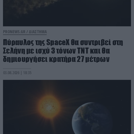
PRONEWS.GR /
ΔΙΑΣΤΗΜΑ
Πύραυλος της SpaceX θα συντριβεί στη
Σελήνη με ισχύ 3 τόνων TNT και θα
δημιουργήσει κρατήρα 27 μέτρων
03.08.2026 | 18:35