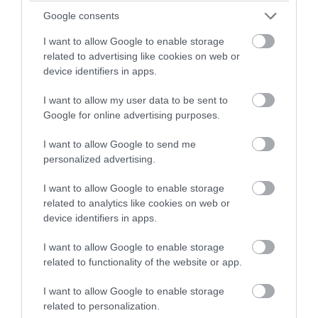
Bennu: Ο αστεροειδής που θα μπορούσε
Google consents
κάποτε να αλλάξει την ιστορία της Γης
I want to allow Google to enable storage
related to advertising like cookies on web or
07.08.2026 | 08:05
device identifiers in apps.
I want to allow my user data to be sent to
Google for online advertising purposes.
I want to allow Google to send me
personalized advertising.
I want to allow Google to enable storage
related to analytics like cookies on web or
device identifiers in apps.
I want to allow Google to enable storage
related to functionality of the website or app.
PRONEWS.GR /
ΔΙΑΣΤΗΜΑ
Το «χτύπημα» της SpaceX στη Σελήνη –
I want to allow Google to enable storage
related to personalization.
Εντόπισαν το σημείο από την… σκόνη που