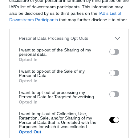
disclosure of your personal information by third parties on the
PRONEWS.GR /
ΔΙΑΣΤΗΜΑ
IAB’s list of downstream participants. This information may
Ο πυρήνας της Γης άλλαξε φορά κάτω
also be disclosed by us to third parties on the
IAB’s List of
Downstream Participants
that may further disclose it to other
από τον Ειρηνικό – Τι κατέγραψαν οι
third parties.
επιστήμονες
Please note that this website/app uses one or more Google
Personal Data Processing Opt Outs
services and may gather and store information including but
08.08.2026 | 18:45
not limited to your visit or usage behaviour. You may click to
I want to opt-out of the Sharing of my
personal data.
grant or deny consent to Google and its third-party tags to
Opted In
use your data for below specified purposes in below Google
consent section.
I want to opt-out of the Sale of my
Personal Data.
Opted In
I want to opt-out of processing my
Personal Data for Targeted Advertising.
Opted In
I want to opt-out of Collection, Use,
Retention, Sale, and/or Sharing of my
Personal Data that Is Unrelated with the
Purposes for which it was collected.
Opted Out
PRONEWS.GR /
ΔΙΑΣΤΗΜΑ