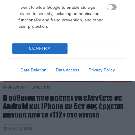
31.07.2026 | 07:00
I want to allow Google to enable storage
related to security, including authentication
functionality and fraud prevention, and other
user protection.
CONFIRM
Data Deletion
Data Access
Privacy Policy
PRONEWS.GR /
ΤΕΧΝΟΛΟΓΙΑ
Η ρύθμιση που πρέπει να ελέγξετε σε
Android και iPhone αν δεν σας έρχεται
μήνυμα από το «112» στο κινητό
29.07.2026 | 13:00