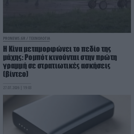
PRONEWS.GR /
ΤΕΧΝΟΛΟΓΙΑ
Η Κίνα μεταμορφώνει το πεδίο της
μάχης: Ρομπότ κινούνται στην πρώτη
γραμμή σε στρατιωτικές ασκήσεις
(βίντεο)
27.07.2026 | 19:03