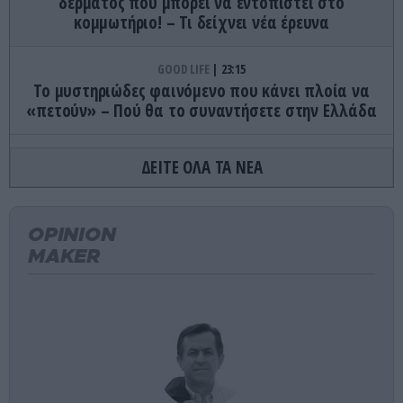
δέρματος που μπορεί να εντοπιστεί στο
κομμωτήριο! – Τι δείχνει νέα έρευνα
GOOD LIFE
23:15
Το μυστηριώδες φαινόμενο που κάνει πλοία να
«πετούν» – Πού θα το συναντήσετε στην Ελλάδα
ΚΑΤΟΙΚΙΔΙΑ
23:08
ΔΕΙΤΕ ΟΛΑ ΤΑ ΝΕΑ
Απάνθρωπες εικόνες στη Μύκονο: Εν έτει 2026
δένουν με την πρακτική του «παστουρώματος»
γαϊδουράκι… (βίντεο)
OPINION
MAKER
ΕΣΩΤΕΡΙΚΗ ΑΣΦΑΛΕΙΑ
23:03
Νάξος: Πατέρας σήκωσε το αεροδρόμιο στο πόδι
για το «χαμένο» παιδί του – Το είχε ξεχάσει στο
κατάλυμα!
GOOD LIFE
23:00
Αυτός είναι ο λόγος που οι κοριοί δεν