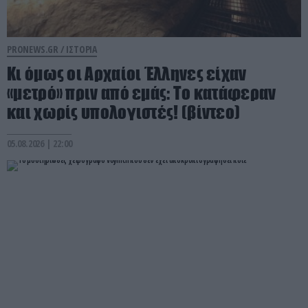
PRONEWS.GR /
ΙΣΤΟΡΙΑ
Κι όμως οι Αρχαίοι Έλληνες είχαν
«μετρό» πριν από εμάς: Το κατάφεραν
και χωρίς υπολογιστές! (βίντεο)
05.08.2026 | 22:00