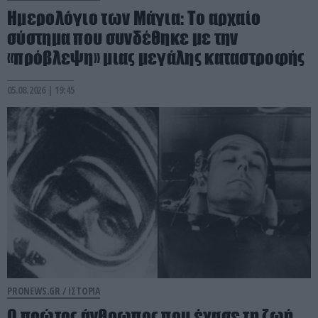
Ημερολόγιο των Μάγια: Το αρχαίο
σύστημα που συνδέθηκε με την
«πρόβλεψη» μιας μεγάλης καταστροφής
05.08.2026 | 19:45
PRONEWS.GR /
ΙΣΤΟΡΙΑ
Ο πρώτος άνθρωπος που έχασε τη ζωή