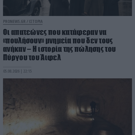
PRONEWS.GR /
ΙΣΤΟΡΙΑ
Οι απατεώνες που κατάφεραν να
«πουλήσουν» μνημεία που δεν τους
ανήκαν – Η ιστορία της πώλησης του
Πύργου του Άιφελ
05.08.2026 | 22:15