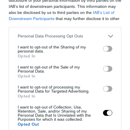
disclosure of your personal information by third parties on the
1
IAB’s list of downstream participants. This information may
also be disclosed by us to third parties on the
IAB’s List of
Ο πρόεδρος του Ιράν αποκαλύπτει για
Downstream Participants
that may further disclose it to other
την υγεία του Μοτζτάμπα Χαμενεΐ
third parties.
«τώρα είναι πολύ δύσκολη η
Please note that this website/app uses one or more Google
Personal Data Processing Opt Outs
επικοινωνία»
services and may gather and store information including but
not limited to your visit or usage behaviour. You may click to
I want to opt-out of the Sharing of my
personal data.
grant or deny consent to Google and its third-party tags to
Opted In
use your data for below specified purposes in below Google
Ακολουθήστε το
pronews.gr
στο
consent section.
Google News και μάθετε πρώτοι όλες
I want to opt-out of the Sale of my
Personal Data.
τις ειδήσεις
Opted In
I want to opt-out of processing my
Personal Data for Targeted Advertising.
TAGS:
ΓΟΡΔΙΟΣ ΔΕΣΜΟΣ
ΙΣΤΟΡΙΑ
ΜΥΣΤΗΡΙΟ
Opted In
I want to opt-out of Collection, Use,
Retention, Sale, and/or Sharing of my
Personal Data that Is Unrelated with the
Δείτε μας ζωντανά στο
YouTube
,
Purposes for which it was collected.
Opted Out
Twitch
,
X
,
Telegram