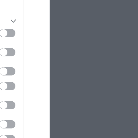
ανεμογεννήτριες είναι χαμένη»
ΚΟΙΝΩΝΙΑ
18:14
ηκαν στα
Αναστέλλονται επ’αόριστον τα
ογένειες
τακτικά ραντεβού του
αγγειοχειρούργου στο
τικό
νοσοκομείο Χανίων: Του έκλεψαν
το μηχανάκι
ΦΥΣΗ
18:09
Η «μπαταρία» κάτω από τη
ι τα
θάλασσα – Δεξαμενή 20 εκατ.
λίτρων αποθηκεύει ενέργεια στον
 είχαν
βυθό
οδεικτικά
ΚΟΣΜΟΣ
18:03
τές!
Ρωσία: Στο Ανώτατο Δικαστήριο
ο αποκλεισμός του Yabloko από
τις εκλογές – «Εθνικοί προδότες»