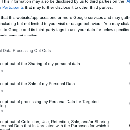
. This information may also be disclosed by us to third parties on the
IA
λέον εμπιστοσύνη στο δικαστικό σύστημα τ
Participants
that may further disclose it to other third parties.
 that this website/app uses one or more Google services and may gath
including but not limited to your visit or usage behaviour. You may click 
της Μάρθης εξηγεί γιατί, η
προσφυγή στο Ευρ
 to Google and its third-party tags to use your data for below specifi
ριο Ανθρωπίνων Δικαιωμάτων (ΕΔΑΔ) στο
ogle consent section.
ργο φαίνεται η μόνη δυνατή λύση.
l Data Processing Opt Outs
α του δημοσιογράφου για την εξέλιξη της δικασ
όσον αφορά στο δυστύχημα των Τεμπών, η κα Κα
o opt-out of the Sharing of my personal data.
ότι «αυτό που συμβαίνει είναι αφύσικο. Τόσο οι
In
ες των θυμάτων, όσο και οι επιζώντες είναι θύμ
o opt-out of the Sale of my Personal Data.
ιτουργίας.
In
ιά έχασαν τη ζωή τους στην καταστροφή της 28η
to opt-out of processing my Personal Data for Targeted
ίου 2023,
ο τρόπος με τον οποίο διεξήχθη η 
ing.
In
 απόλυτη καταστροφή.
o opt-out of Collection, Use, Retention, Sale, and/or Sharing
ο χώρος όπου έλαβε χώρα το δυστύχημα δεν
ersonal Data that Is Unrelated with the Purposes for which it
lected.