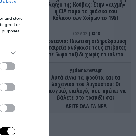
B’s List of
έλεγχο της Κούβας: Στην «αιχμή»
ης χώρας
η CIA παρά το φιάσκο του
Κόλπου των Χοίρων το 1961
er and store
to grant or
ωπαϊκό
ed purposes
ΚΟΣΜΟΣ
18:18
Βρετανία: Ιδιωτική σιδηροδρομική
εταιρεία ανάγκασε τους επιβάτες
σε 6ωρο ταξίδι χωρίς τουαλέτα
τικής
ρυστιανού
ygeiamasnews.gr
Αυτά είναι τα φρούτα και τα
ατα αυτής
λαχανικά του Αυγούστου: Οι
εποχικές επιλογές που πρέπει να
βάλετε στο τραπέζι σας
ς
ΔΕΙΤΕ ΟΛΑ ΤΑ ΝΕΑ
έρευνα
ΚΟΣΜΟΣ
18:15
Τέλος από τον Ν.Τραμπ στα
γερμανικά σχέδια για αιολικά
πάρκα στις ΗΠΑ: «Κάθε χώρα με