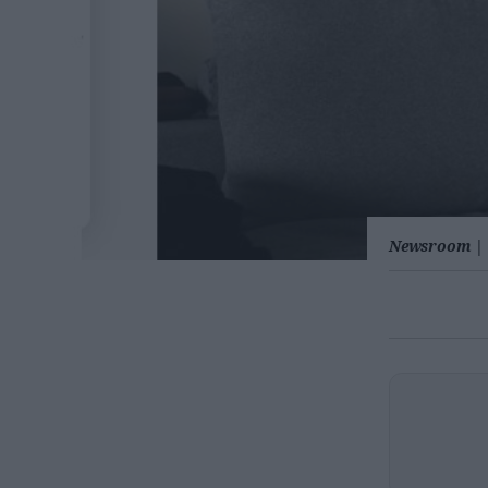
Newsroom
|