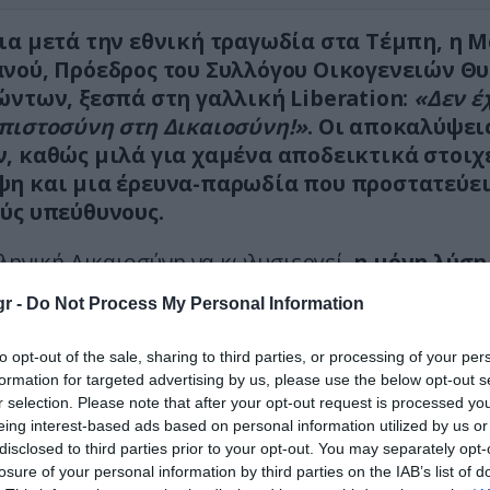
ια μετά την εθνική τραγωδία στα Τέμπη, η 
νού, Πρόεδρος του Συλλόγου Οικογενειών Θ
ώντων, ξεσπά στη γαλλική Liberation:
«Δεν έ
πιστοσύνη στη Δικαιοσύνη!»
. Οι αποκαλύψει
, καθώς μιλά για χαμένα αποδεικτικά στοιχ
η και μια έρευνα-παρωδία που προστατεύει
ύς υπεύθυνους.
ληνική Δικαιοσύνη να κωλυσιεργεί,
η μόνη λύση
 είναι το Ευρωπαϊκό Δικαστήριο Ανθρωπίν
r -
Do Not Process My Personal Information
άτω
ν.
to opt-out of the sale, sharing to third parties, or processing of your per
ευξη που παραχώρησε στον δημοσιογράφο-
formation for targeted advertising by us, please use the below opt-out s
ιτή, Fabien Perrier
η Πρόεδρος του Συλλόγου
r selection. Please note that after your opt-out request is processed y
ιών θυμάτων και επιζώντων στο σιδηροδρο
eing interest-based ads based on personal information utilized by us or
disclosed to third parties prior to your opt-out. You may separately opt-
μα των Τεμπών, Μαρία Καρυστιανού
, έχει τίτ
losure of your personal information by third parties on the IAB’s list of
 Δύο χρόνια μετά την τραγωδία στα Τέμπη, δ