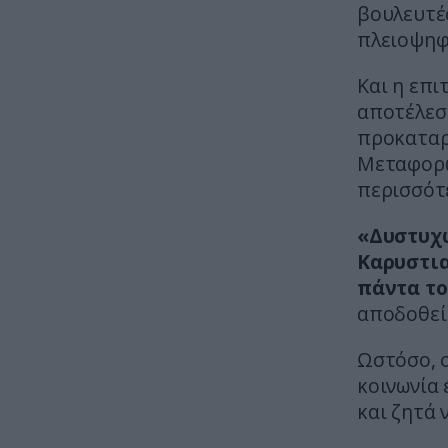
βουλευτές
πλειοψηφί
Και η επι
αποτέλεσμ
προκαταρ
Μεταφορώ
περισσότ
«Δυστυχώ
Καρυστια
πάντα το
αποδοθεί
Ωστόσο, 
κοινωνία 
και ζητά 