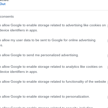
υόταν ούτε από την αστυνομία ούτε από τις
Out
ές Αρχές. Είχε μάλιστα επιχωματωθεί.
consents
, πολλά αποδεικτικά στοιχεία δεν παραδόθ
o allow Google to enable storage related to advertising like cookies on
ια.
Δύο χρόνια μετά την τραγωδία, εμείς, οι οικ
evice identifiers in apps.
ων και οι επιζώντες, δεν έχουμε κανένα πραγμα
που να μας βοηθά να καταλάβουμε τί συνέβη. Τα
o allow my user data to be sent to Google for online advertising
ά μας παραμένουν αναπάντητα.
s.
to allow Google to send me personalized advertising.
ρότερα, πριν από λίγες ημέρες, ο ανακριτής μας
 ότι κρίσιμα έγγραφα, όπως οι ηχογραφήσεις κα
o allow Google to enable storage related to analytics like cookies on
έγγραφα που κατασχέθηκαν από το Τμήμα
evice identifiers in apps.
ολογικών Ερευνών στις 14-15 Μαρτίου 2023,
του
 παραδοθεί πριν από δύο έτη, αλλά δεν
o allow Google to enable storage related to functionality of the website
ήφθηκαν στο φάκελο. Με άλλα λόγια, τα απ
 αποκρύπτονται από τους ίδιους τους ανακρι
o allow Google to enable storage related to personalization.
έπεια, είναι συνεργοί των ενόχων».
o allow Google to enable storage related to security, including