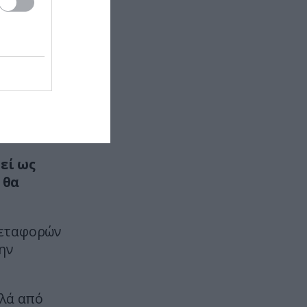
λέει το Rodina
ς
χι!
ΕΛΛΗΝΙΚΗ ΠΟΛΙΤΙΚΗ
18:00
φορά
Νόαμ Κατς: Φεύγει από την
Ελλάδα ο Ισραηλινός πρέσβης
ο
στην Αθήνα – Η
αποχαιρετιστήρια ανάρτησή του
κή ευθύνη
ΔΙΕΘΝΕΣ ΠΟΔΟΣΦΑΙΡΟ
17:55
«Σεισμός» στις τάξεις του ΠΑΟΚ:
εί ως
Aκόμα ένα «μεγαθήριο»
 θα
προσέλκυσε τον Γ.Κωνσταντέλια
(βίντεο)
Μεταφορών
CELEBRITIES
17:51
ην
Η Μ.Μενούνος μαγεύτηκε από την
Ελλάδα: «Ταξίδι που δεν θα
ξεχάσω ποτέ» – Το μπικίνι με τα
λλά από
χρώματα της σημαία (φώτο)