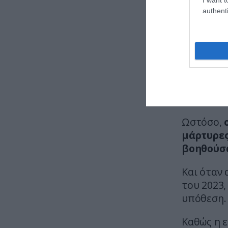
authenti
Στο ερώτη
κοινοβουλ
Σύμφωνα 
πολιτικό
κοινοβούλ
αποτελούμ
του πολι
Ωστόσο,
ο
μάρτυρες
βοηθούσα
Και όταν
του 2023,
υπόθεση.
Καθώς η ε