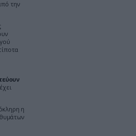
από την
X-FILES
17:41
Τα μυστικά αρχεία UFO των ΗΠΑ
ς
ανοίγουν ξανά: Ιπτάμενα
ουν
τρίγωνα, μεταλλικές σφαίρες και
ανεξήγητα φαινόμενα (βίντεο)
ργού
τίποτα
ΥΓΕΙΑ
17:40
S-CURVE: Η «μαγική» κρέμα που
μεταμορφώνει τους γλουτούς σας
– Μεταμορφωθείτε άμεσα!
τεύουν
έχει
ΚΟΙΝΩΝΙΑ
17:38
Εικόνες ντροπής στο Σαρωνικό:
Ανήμερα του Σωτήρος άγνωστοι
όκληρη η
βανδάλισαν εκκλησάκι της
 θυμάτων
Μεταμορφώσεως (φωτογραφίες)