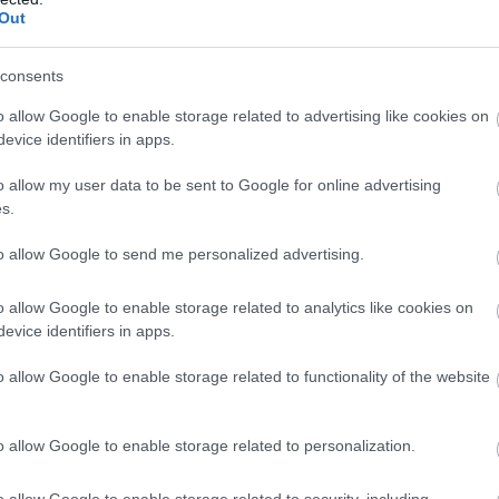
Out
Ακολουθήστε το
pronews.gr
στο Google News και μ
πρώτοι όλες τις ειδήσεις
consents
o allow Google to enable storage related to advertising like cookies on
evice identifiers in apps.
OVISION
ΑΛΙΤΣΙΑ ΣΕΜΠΛΙΝΣΚΑ
ΙΣΡΑΗΛ
o allow my user data to be sent to Google for online advertising
s.
ίτε μας ζωντανά στο
YouTube
,
Twitch
,
X
,
Teleg
to allow Google to send me personalized advertising.
o allow Google to enable storage related to analytics like cookies on
evice identifiers in apps.
o allow Google to enable storage related to functionality of the website
o allow Google to enable storage related to personalization.
o allow Google to enable storage related to security, including