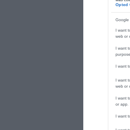
Opted 
Google 
I want t
web or d
TAGS:
EUR
I want t
purpose
Δε
I want 
I want t
web or d
I want t
or app.
I want t
I want t