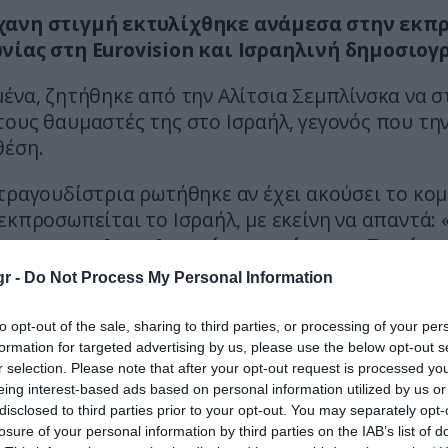
χανη στιγμή εκτυλίχθηκε ανάμεσα στην εκ
νίας στη Eurovision και Ισραηλινή δημοσιογ
ένα, ζητήθηκε από την Αλίτσια Σεμπλίνσκα να στ
ους θαυμαστές της στο Ισραήλ, γεγονός που την
θέση.
τραγουδίστρια ρωτήθηκε αν έχει ακούσει το κομ
εκπροσωπείται το Ισραήλ, με εκείνη να απαντά: 
γουρη αν… Αν…. Αν το έχω ακούσει». «Τον έχει
; Τον εκπρόσωπο του Ισραήλ;»
, ήταν η επόμεν
r -
Do Not Process My Personal Information
σιογράφου. Η Αλίτσια Σεμπλίνσκα απάντησε αρνη
«Όχι, δεν τον έχω γνωρίσει».
to opt-out of the sale, sharing to third parties, or processing of your per
formation for targeted advertising by us, please use the below opt-out s
l
Poland Eurovision Singer @ALICJA
♬ original sou
r selection. Please note that after your opt-out request is processed y
eing interest-based ads based on personal information utilized by us or
disclosed to third parties prior to your opt-out. You may separately opt-
losure of your personal information by third parties on the IAB’s list of
 πιο αμήχανη στιγμή της συνέντευξης ήρθε λίγο