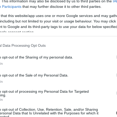
. This information may also be disclosed by us to third parties on the
IA
 Η δημοσιογράφος τη ρώτησε αν θα ήθελε να στε
Participants
that may further disclose it to other third parties.
ος τους θαυμαστές της στο Ισραήλ. Τότε, η Σεμ
 that this website/app uses one or more Google services and may gath
 αιφνιδιάζεται. Μετά από μία μικρή παύση, απ
including but not limited to your visit or usage behaviour. You may click 
ραφεί σε μέλος της πολωνικής αποστολής. Αφού 
 to Google and its third-party tags to use your data for below specifi
σε σχετικά, εκείνη επέστρεψε και έδωσε μία ο
ogle consent section.
. «
Τις καλύτερες ευχές σε όλους τους θαυμαστ
n»,
είπε.
l Data Processing Opt Outs
o opt-out of the Sharing of my personal data.
ΣΗΜΕΡΑ
In
 Νέα αλλαγή στην ημερομηνία αποφυλάκισης – Πότ
o opt-out of the Sale of my Personal Data.
η φυλακή
In
κρήξεις κοντά σε δεξαμενόπλοιο στα Στενά του Ορ
την υγεία του το πλήρωμα
to opt-out of processing my Personal Data for Targeted
ing.
In
: Ένοπλος άνοιξε πυρ μέσα σε νυχτερινό κέντρο στ
ία και δολοφόνησε εν ψυχρώ νεαρό ζευγάρι
o opt-out of Collection, Use, Retention, Sale, and/or Sharing
ersonal Data that Is Unrelated with the Purposes for which it
lected.