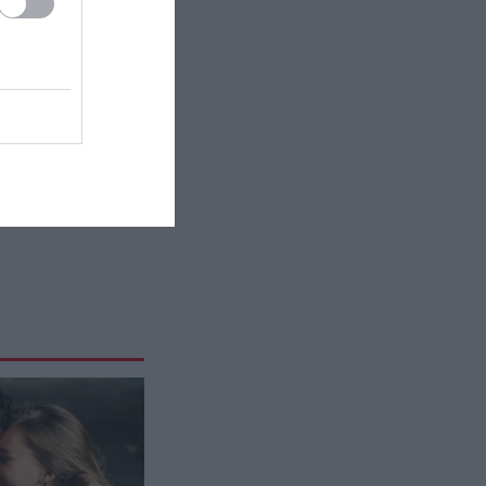
στο ουκρανικό μέτωπο (βίντεο)
ΔΙΕΘΝΕΣ ΠΟΔΟΣΦΑΙΡΟ
23:53
Ο Παναθηναϊκός μετέτρεψε σε…
τελικό τη ρεβάνς με την ΤΣΣΚΑ
1948 μετά το 1-1
ΔΙΕΘΝΗΣ ΑΣΦΑΛΕΙΑ
23:43
Ο πρόεδρος του Ιράν
αποκαλύπτει για την υγεία του
Μοτζτάμπα Χαμενεΐ «τώρα είναι
πολύ δύσκολη η επικοινωνία»
GOOD LIFE
23:27
«Αλμυρός» ο λογαριασμός για την
βραδιά ονείρου στο ιστορικό Le
Club του Σεν Τροπέ: 689.235 ευρώ!
(φωτό)