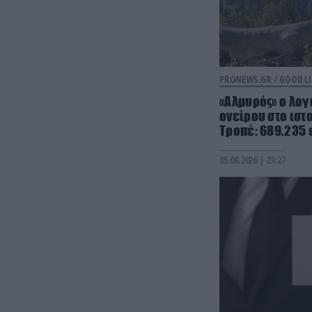
PRONEWS.GR /
GOOD LI
«Αλμυρός» ο λογ
ονείρου στο ιστο
Τροπέ: 689.235
05.08.2026 | 23:27