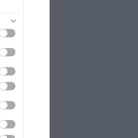
Η Α.Παναγιώταρου συνεχίζει να
«μαγνητίζει» τα βλέμματα στη
άθετε
Μύκονο: Η λαμπερή εμφάνισή της
στα Ματογιάννια (φωτο)
ΔΙΕΘΝΗΣ ΑΣΦΑΛΕΙΑ
06:11
ΗΠΑ: Το τελευταίο μήνυμα της
μητέρας στον πρώην σύζυγό της
πριν από τη δολοφονία των 4
παιδιών τους – «Έχουν ίωση»
ram
ΠΟΛΙΤΙΚΗ ΠΡΟΣΤΑΣΙΑ
06:09
Άρτα: Φωτιά σε υποσταθμό της
ΔΕΗ – Ισχυρές εκρήξεις και
διακοπές ρεύματος στις γύρω
περιοχές (βίντεο)
ΕΝΟΠΛΕΣ ΣΥΓΚΡΟΥΣΕΙΣ
23:59
Drones οπτικών ινών κυριαρχούν