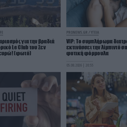
FE
PRONEWS.GR /
ΥΓΕΙΑ
αριασμός για την βραδιά
VIP: To συμπλήρωμα διατ
ρικό Le Club του Σεν
εκτινάσσει την λίμπιντό σ
 ευρώ! (φωτό)
φυτική φόρμουλα
05.08.2026 | 20:55