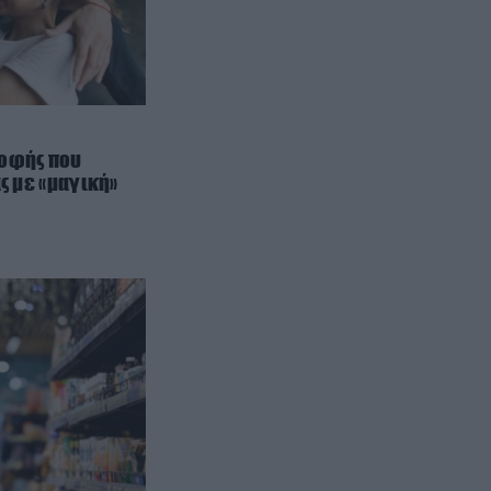
ΙΣΤΟΡΙΑ
23:15
Χρήστος Ρούσσος: Ο ναύτης που
σκότωσε τον εραστή του και
«ταρακούνησε» τη Δικαιοσύνη
στην Ελλάδα του ’70
ροφής που
ΔΙΕΘΝΗΣ ΑΣΦΑΛΕΙΑ
23:07
ας με «μαγική»
Οι Χούθι σφυροκοπούν τα
σαουδαραβικά πετρελαιοφόρα:
Χτύπησαν το δεύτερο σε μία
ημέρα στην Ερυθρά Θάλασσα
ΙΣΤΟΡΙΑ
23:00
Οι τέσσερις εξαφανίσεις παιδιών
που «πάγωσαν» την Ελλάδα και
παραμένουν μέχρι σήμερα άλυτα
μυστήρια
ΕΣΩΤΕΡΙΚΗ ΑΣΦΑΛΕΙΑ
22:57