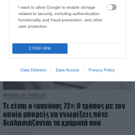
I want to allow Google to enable storage
06.08.2026 | 17:45
related to security, including authentication
functionality and fraud prevention, and other
user protection.
CONFIRM
Data Deletion
Data Access
Privacy Policy
PRONEWS.GR /
GOOD LIFE
Τι είναι ο «κανόνας 72»: Ο τρόπος με τον
οποίο μπορείς να γνωρίζεις πότε
διπλασιάζονται τα χρήματά σου