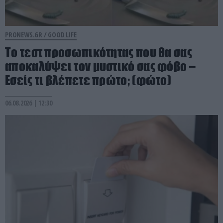
PRONEWS.GR /
GOOD LIFE
Το τεστ προσωπικότητας που θα σας
αποκαλύψει τον μυστικό σας φόβο –
Εσείς τι βλέπετε πρώτο; (φώτο)
06.08.2026 | 12:30