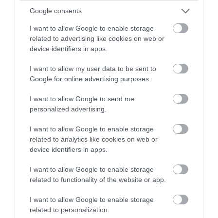
μας αρέσει ο ήχος της φωνής μας;
Google consents
06.08.2026 | 18:00
I want to allow Google to enable storage
related to advertising like cookies on web or
device identifiers in apps.
I want to allow my user data to be sent to
Google for online advertising purposes.
I want to allow Google to send me
personalized advertising.
I want to allow Google to enable storage
related to analytics like cookies on web or
device identifiers in apps.
PRONEWS.GR /
GOOD LIFE
I want to allow Google to enable storage
related to functionality of the website or app.
Το γνωρίζατε; – Να γιατί ο αριθμός
«142857» γοητεύει τους μαθηματικούς
I want to allow Google to enable storage
εδώ και αιώνες
related to personalization.