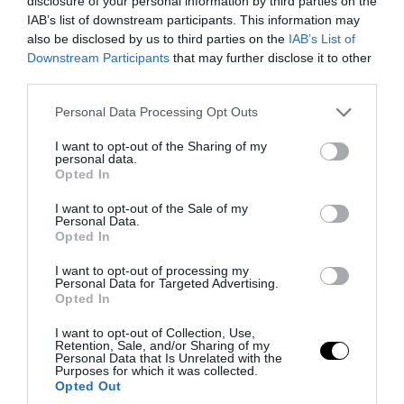
disclosure of your personal information by third parties on the
Το λάθος που κάνουν πολλοί: Πότε
IAB’s list of downstream participants. This information may
χρησιμοποιείται το «ό,τι» και σε ποιες
also be disclosed by us to third parties on the
IAB’s List of
περιπτώσεις το «ότι»
Downstream Participants
that may further disclose it to other
third parties.
06.08.2026 | 19:30
Please note that this website/app uses one or more Google
Personal Data Processing Opt Outs
services and may gather and store information including but
not limited to your visit or usage behaviour. You may click to
I want to opt-out of the Sharing of my
personal data.
grant or deny consent to Google and its third-party tags to
Opted In
use your data for below specified purposes in below Google
consent section.
I want to opt-out of the Sale of my
Personal Data.
Opted In
I want to opt-out of processing my
Personal Data for Targeted Advertising.
Opted In
I want to opt-out of Collection, Use,
Retention, Sale, and/or Sharing of my
PRONEWS.GR /
GOOD LIFE
Personal Data that Is Unrelated with the
Purposes for which it was collected.
Έχετε αναρωτηθεί; – Γιατί συνήθως δεν
Opted Out