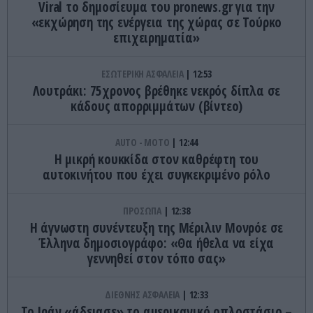
Viral το δημοσίευμα του pronews.gr για την
«εκχώρηση της ενέργεια της χώρας σε Τούρκο
επιχειρηματία»
ΕΣΩΤΕΡΙΚΗ ΑΣΦΑΛΕΙΑ
12:53
Λουτράκι: 75χρονος βρέθηκε νεκρός δίπλα σε
κάδους απορριμμάτων (βίντεο)
AUTO - MOTO
12:44
Η μικρή κουκκίδα στον καθρέφτη του
αυτοκινήτου που έχει συγκεκριμένο ρόλο
ΠΡΟΣΩΠΑ
12:38
Η άγνωστη συνέντευξη της Μέριλιν Μονρόε σε
Έλληνα δημοσιογράφο: «Θα ήθελα να είχα
γεννηθεί στον τόπο σας»
ΔΙΕΘΝΗΣ ΑΣΦΑΛΕΙΑ
12:33
Το Ιράν «άδειασε» το αμερικανικό οπλοστάσιο –