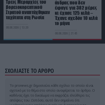
Με αιφνιδιασμό ο Α.Τσίπρας στην ΔΕΘ – Το
Τρεις Μεραρχίες του
άνδρας που δεν
πρόγραμμα ομιλιών του για να «χτυπήσει» τον
βορειοκορεατικού
έφαγε για 382 μέρες
Κ.Μητσοτάκη
Στρατού αναπτύχθηκαν
κι έχασε 125 κιλά –
ταχύτατα στη Ρωσία
Έχανε σχεδόν 10 κιλά
το μήνα
ΔΙΕΘΝΗΣ ΑΣΦΑΛΕΙΑ
09:45
08.08.2026 | 13:20
Οι Χούθι δοκιμάζουν την αμυντική συμμαχία
Τουρκίας-Σ.Αραβίας – Το παράδοξο των
08.08.2026 | 21:45
ελληνικών Patriot στην περιοχή
ΣΧΟΛΙΑΣΤΕ ΤΟ ΑΡΘΡΟ
Tο pronews.gr δημοσιεύει κάθε σχόλιο το οποίο είναι
σχετικό με το θέμα στο οποίο αναφέρεται το άρθρο. Ο
καθένας έχει το δικαίωμα να εκφράζει ελεύθερα τις
απόψεις του. Ωστόσο, αυτό δεν σημαίνει ότι