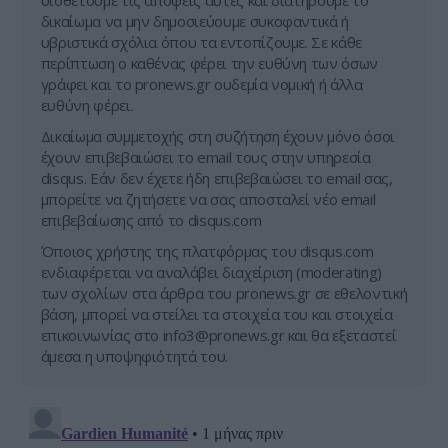
υιοθετούμε τις απόψεις αυτές και διατηρούμε το
δικαίωμα να μην δημοσιεύουμε συκοφαντικά ή
υβριστικά σχόλια όπου τα εντοπίζουμε. Σε κάθε
περίπτωση ο καθένας φέρει την ευθύνη των όσων
γράφει και το pronews.gr ουδεμία νομική ή άλλα
ευθύνη φέρει.
Δικαίωμα συμμετοχής στη συζήτηση έχουν μόνο όσοι
έχουν επιβεβαιώσει το email τους στην υπηρεσία
disqus. Εάν δεν έχετε ήδη επιβεβαιώσει το email σας,
μπορείτε να ζητήσετε να σας αποσταλεί νέο email
επιβεβαίωσης από το disqus.com
Όποιος χρήστης της πλατφόρμας του disqus.com
ενδιαφέρεται να αναλάβει διαχείριση (moderating)
των σχολίων στα άρθρα του pronews.gr σε εθελοντική
βάση, μπορεί να στείλει τα στοιχεία του και στοιχεία
επικοινωνίας στο
info3@pronews.gr
και θα εξεταστεί
άμεσα η υποψηφιότητά του.