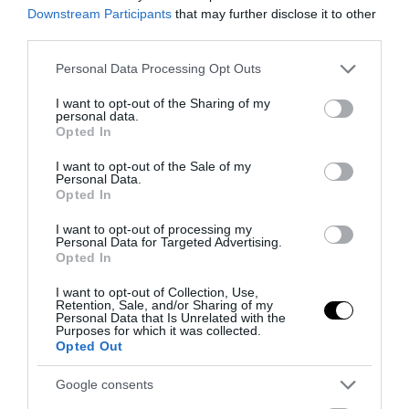
Downstream Participants
that may further disclose it to other
third parties.
Please note that this website/app uses one or more Google
Personal Data Processing Opt Outs
services and may gather and store information including but
PRONEWS.GR /
ΚΥΒΕΡΝΗΣΗ
not limited to your visit or usage behaviour. You may click to
I want to opt-out of the Sharing of my
personal data.
Συνάντηση Κ.Μητσοτάκη – Χ.Δούκα την
grant or deny consent to Google and its third-party tags to
Opted In
use your data for below specified purposes in below Google
Παρασκευή στο Μέγαρο Μαξίμου
consent section.
I want to opt-out of the Sale of my
Personal Data.
30.07.2026 | 23:36
Opted In
I want to opt-out of processing my
Personal Data for Targeted Advertising.
Opted In
I want to opt-out of Collection, Use,
Retention, Sale, and/or Sharing of my
Personal Data that Is Unrelated with the
Purposes for which it was collected.
Opted Out
Google consents