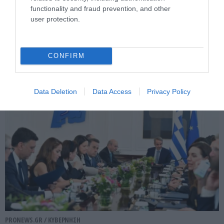
functionality and fraud prevention, and other
PRONEWS.GR /
ΚΥΒΕΡΝΗΣΗ
user protection.
Συλλυπητήρια Κ.Μητσοτάκη για τον
θάνατο των τριών πυροσβεστών σε
Ρέθυμνο και Γύθειο
CONFIRM
29.07.2026 | 21:42
Data Deletion
Data Access
Privacy Policy
PRONEWS.GR /
ΚΥΒΕΡΝΗΣΗ