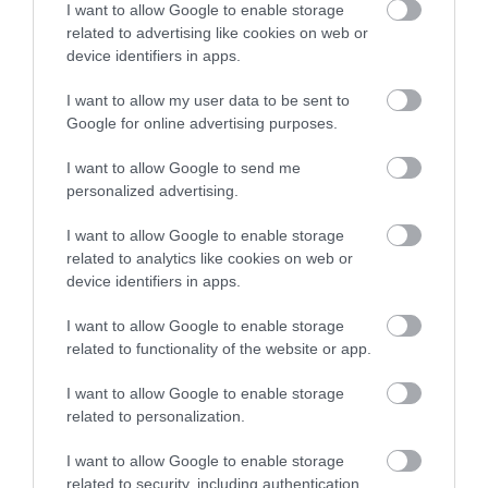
I want to allow Google to enable storage
related to advertising like cookies on web or
PRONEWS.GR /
ΚΥΒΕΡΝΗΣΗ
device identifiers in apps.
Κ.Μητσοτάκης: «Βαθιά θλίψη για τους
I want to allow my user data to be sent to
πυροσβέστες που χάθηκαν – Δύσκολες
Google for online advertising purposes.
ημέρες μπροστά μας με τις φωτιές»
I want to allow Google to send me
personalized advertising.
30.07.2026 | 11:39
I want to allow Google to enable storage
related to analytics like cookies on web or
device identifiers in apps.
I want to allow Google to enable storage
related to functionality of the website or app.
I want to allow Google to enable storage
related to personalization.
I want to allow Google to enable storage
related to security, including authentication