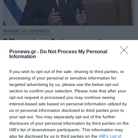
PRONEWS.GR /
ΚΥΒΕΡΝΗΣΗ
Κ.Μητσοτάκης: Αντί να καταργήσει την
επαχθή φορολόγηση των
Pronews.gr -
Do Not Process My Personal
Information
φιλοδωρημάτων στην εστίαση
περιχαρής ανακοίνωσε μείωση!
If you wish to opt-out of the sale, sharing to third parties, or
processing of your personal or sensitive information for
31.07.2026 | 10:24
targeted advertising by us, please use the below opt-out
section to confirm your selection. Please note that after your
opt-out request is processed you may continue seeing
interest-based ads based on personal information utilized by
us or personal information disclosed to third parties prior to
your opt-out. You may separately opt-out of the further
disclosure of your personal information by third parties on the
IAB’s list of downstream participants. This information may
also be disclosed by us to third parties on the
IAB’s List of