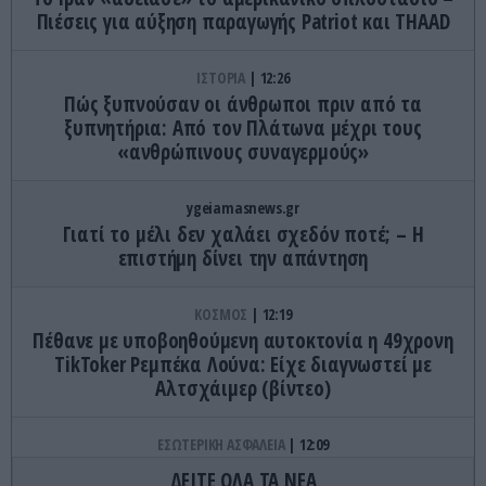
Πιέσεις για αύξηση παραγωγής Patriot και THAAD
ΙΣΤΟΡΙΑ
12:26
Πώς ξυπνούσαν οι άνθρωποι πριν από τα
ξυπνητήρια: Από τον Πλάτωνα μέχρι τους
«ανθρώπινους συναγερμούς»
ygeiamasnews.gr
Γιατί το μέλι δεν χαλάει σχεδόν ποτέ; – Η
επιστήμη δίνει την απάντηση
ΚΟΣΜΟΣ
12:19
Πέθανε με υποβοηθούμενη αυτοκτονία η 49χρονη
TikToker Ρεμπέκα Λούνα: Είχε διαγνωστεί με
Αλτσχάιμερ (βίντεο)
ΕΣΩΤΕΡΙΚΗ ΑΣΦΑΛΕΙΑ
12:09
Ελικόπτερο προσγειώθηκε στο Σαρακήνικο της
ΔΕΙΤΕ ΟΛΑ ΤΑ ΝΕΑ