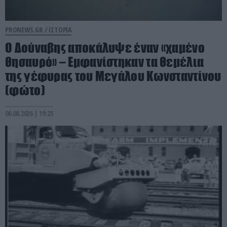
PRONEWS.GR /
ΙΣΤΟΡΙΑ
Ο Δούναβης αποκάλυψε έναν «χαμένο
θησαυρό» – Εμφανίστηκαν τα θεμέλια
της γέφυρας του Μεγάλου Κωνσταντίνου
(φώτο)
06.08.2026 | 19:25