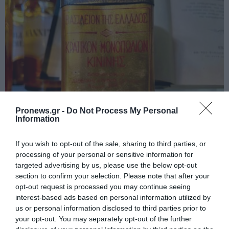
Pronews.gr -
Do Not Process My Personal
Information
PRONEWS.GR /
ΙΣΤΟΡΙΑ
Κινίνη: Το φάρμακο κατά της ελονοσίας
If you wish to opt-out of the sale, sharing to third parties, or
processing of your personal or sensitive information for
που «σάρωνε» στην Ελλάδα για
targeted advertising by us, please use the below opt-out
δεκαετίες
section to confirm your selection. Please note that after your
opt-out request is processed you may continue seeing
interest-based ads based on personal information utilized by
06.08.2026 | 22:45
us or personal information disclosed to third parties prior to
your opt-out. You may separately opt-out of the further