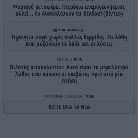
Φορτηγό μεταφέρει πτερύγιο ανεμογεννήτριας
αλλά… το δυσκολεύουν τα δένδρα! (βίντεο)
ygeiamasnews.gr
Τηγανητά αυγά χωρίς πολλές θερμίδες: Τα λάθη
που αυξάνουν το λάδι και οι λύσεις
TRAVEL
13:15
Πιλότος αποκαλύπτει: Αυτό είναι το μεγαλύτερο
λάθος που κάνουν οι επιβάτες πριν από μία
πτήση
ΕΣΩΤΕΡΙΚΗ ΑΣΦΑΛΕΙΑ
13:06
Φθιώτιδα: Εντοπίστηκε μεγάλη φυτεία κάνναβης
ΔΕΙΤΕ ΟΛΑ ΤΑ ΝΕΑ
με πάνω από 2.000 δενδρύλλια – Xειροπέδες σε
δύο αλλοδαπούς
ΑΓΡΙΑ ΖΩΗ
12:58