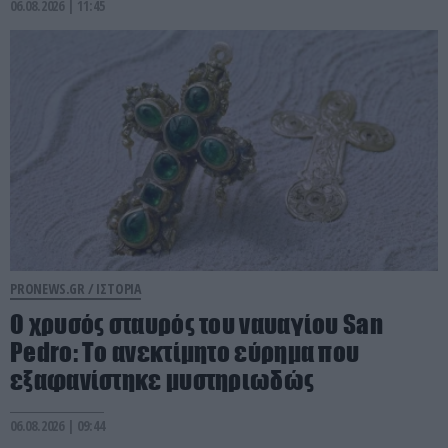
06.08.2026 | 11:45
PRONEWS.GR /
ΙΣΤΟΡΙΑ
Ο χρυσός σταυρός του ναυαγίου San
Pedro: Το ανεκτίμητο εύρημα που
εξαφανίστηκε μυστηριωδώς
06.08.2026 | 09:44