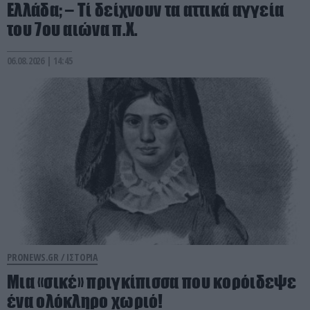
Ελλάδα; – Τί δείχνουν τα αττικά αγγεία
του 7ου αιώνα π.Χ.
06.08.2026 | 14:45
PRONEWS.GR /
ΙΣΤΟΡΙΑ
Μια «σικέ» πριγκίπισσα που κορόιδεψε
ένα ολόκληρο χωριό!