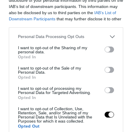
disclosure of your personal information by third parties on the
IAB’s list of downstream participants. This information may
also be disclosed by us to third parties on the
IAB’s List of
Downstream Participants
that may further disclose it to other
third parties.
Please note that this website/app uses one or more Google
Personal Data Processing Opt Outs
services and may gather and store information including but
not limited to your visit or usage behaviour. You may click to
I want to opt-out of the Sharing of my
personal data.
grant or deny consent to Google and its third-party tags to
Opted In
use your data for below specified purposes in below Google
PRONEWS.GR /
ΙΣΤΟΡΙΑ
consent section.
I want to opt-out of the Sale of my
Personal Data.
Γιατί δεν υπήρξαν ποτέ μικροσκοπικοί
Opted In
δεινόσαυροι – Η άγνωστη μάχη
I want to opt-out of processing my
επιβίωσης που έκρινε το μέγεθος
Personal Data for Targeted Advertising.
Opted In
06.08.2026 | 22:34
I want to opt-out of Collection, Use,
Retention, Sale, and/or Sharing of my
Personal Data that Is Unrelated with the
Purposes for which it was collected.
Opted Out