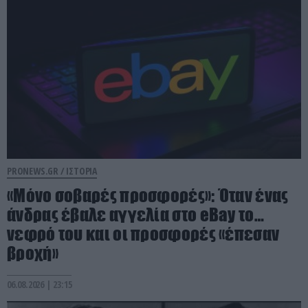
PRONEWS.GR /
ΙΣΤΟΡΙΑ
«Μόνο σοβαρές προσφορές»: Όταν ένας
άνδρας έβαλε αγγελία στο eBay το…
νεφρό του και οι προσφορές «έπεσαν
βροχή»
06.08.2026 | 23:15