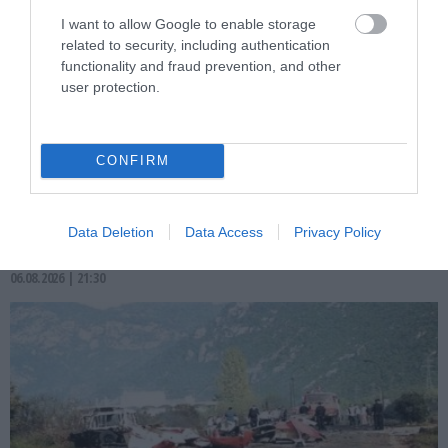
I want to allow Google to enable storage
related to security, including authentication
functionality and fraud prevention, and other
user protection.
PRONEWS.GR /
ΙΣΤΟΡΙΑ
CONFIRM
Αυτός είναι ο Έλληνας κασκαντέρ του
Τσακ Νόρις που έγινε αρχηγός σπείρας
ναρκωτικών (φωτο)
Data Deletion
Data Access
Privacy Policy
06.08.2026 | 21:30