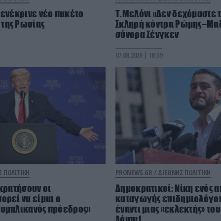
 ενέκρινε νέο πακέτο
Τ.Μελόνι «Δεν δεχόμαστε 
της Ρωσίας
Σκληρή κόντρα Ρώμης–Μαδ
σύνορα Σένγκεν
07.08.2026 | 18:59
Σ ΠΟΛΙΤΙΚΗ
PRONEWS.GR /
ΔΙΕΘΝΗΣ ΠΟΛΙΤΙΚΗ
ικρατήσουν οι
Δημοκρατικοί: Νίκη ενός α
ορεί να είμαι ο
καταγωγής επιδημιολόγου
ουμπλικανός πρόεδρος»
έναντι μιας «εκλεκτής» το
λόμπι!