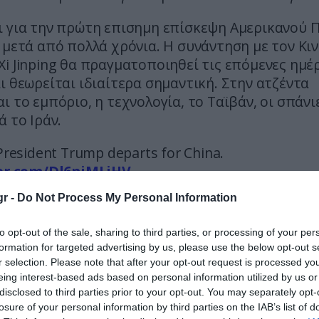
ι για την πρώτη επισημη επίσκεψη Αμερικανού
 μετά από πολλά χρόνια. Η συνάντηση με τον Κι
i Jinping θα πραγματοποιηθεί τις επόμενες ημέρ
ι θεωρείται ιδιαίτερα σημαντική. Στην ατζέντα
ι το εμπόριο, η τεχνολογία, το Ταϊβάν, οι σπάνι
ά το Ιράν.
President Trump departs for China.
ter.com/Dl6njMLiHV
r -
Do Not Process My Personal Information
 Tahir (@KalyarShawaiz)
May 12, 2026
to opt-out of the sale, sharing to third parties, or processing of your per
President Trump departs for China, where he is s
formation for targeted advertising by us, please use the below opt-out s
US presidential state visit since his own trip in 201
r selection. Please note that after your opt-out request is processed y
ter.com/93Ftm9H1sT
eing interest-based ads based on personal information utilized by us or
disclosed to third parties prior to your opt-out. You may separately opt-
 World (@BricsPlusWorld)
May 12, 2026
losure of your personal information by third parties on the IAB’s list of