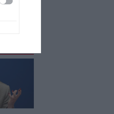
για να αγωνιστεί στο γυναικείο
NBA και προκάλεσε αντιδράσεις
(φώτο)
ΕΣΩΤΕΡΙΚΗ ΑΣΦΑΛΕΙΑ
22:05
Πόρτο Γερμενό: Σκύλος γύρισε
σοβαρά τραυματισμένος στο
σπίτι που τον φρόντιζαν μία
εβδομάδα μετά τη φωτιά (φώτο)
ΚΥΠΡΟΣ
22:04
Μοναχός στην Πάφο επιτέθηκε με
μαχαίρι και τραυμάτισε δύο
άτομα
ΕΣΩΤΕΡΙΚΗ ΑΣΦΑΛΕΙΑ
21:55
Σκιάθος: Φυλάκιση 15 μηνών στη
Βρετανίδα που μέθυσε με την
ανήλικη κόρη της και προκάλεσε