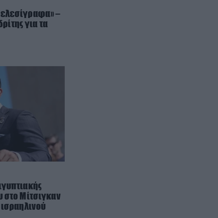
επεισόδιο – Τι υποστήριξε
τελεσίγραφα» –
ρίτης για τα
ΕΣΩΤΕΡΙΚΗ ΑΣΦΑΛΕΙΑ
21:55
Αναστάτωση στο νοσοκομείο του
Πύργου: Φίδι έκανε αισθητή την
παρουσία του στα επείγοντα
(φωτογραφίες)
ΔΙΕΘΝΗΣ ΑΣΦΑΛΕΙΑ
21:46
Ρωσική επίθεση προκάλεσε
σοβαρές ζημιές στο γήπεδο της
Τσερνομόρετς (βίντεο)
ΕΝΟΠΛΕΣ ΣΥΓΚΡΟΥΣΕΙΣ
21:44
«Μούδιασε» η Naftogaz που
βλέπει κρύο χειμώνα στο Κίεβο:
ιγυπτιακής
Οι Ρώσοι διέλυσαν 7
 στο Μίτσιγκαν
εγκαταστάσεις του ουκρανικού
υ ισραηλινού
κολοσσού!