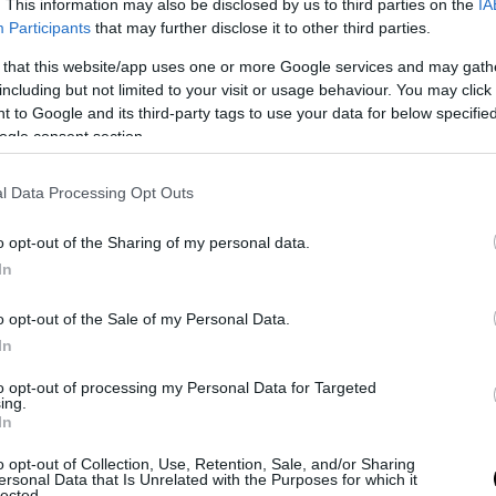
. This information may also be disclosed by us to third parties on the
IA
αναχώρησή του, ο Τραμπ δήλωσε ότι έχει «καλή 
Participants
that may further disclose it to other third parties.
ι ότι αναμένει «πολύ καλά αποτελέσματα» από το 
 that this website/app uses one or more Google services and may gath
including but not limited to your visit or usage behaviour. You may click 
 to Google and its third-party tags to use your data for below specifi
ΣΗΜΕΡΑ
ogle consent section.
στη Νέα Αγχίαλο: 66χρονος αυνανιζόταν με 13χρο
ισσά του – Πώς έγινε αντιληπτός
l Data Processing Opt Outs
των βρετανικών Αρχών άφησε 40χρονο ημιτυφλό 
o opt-out of the Sharing of my personal data.
σει και να σκοτώσει δύο ιερόδουλες
In
ής η Ελίζαμπεθ Χάρλεϊ: Ποζάρει με μαγιό και εντυ
o opt-out of the Sale of my Personal Data.
 της (φωτο)
In
to opt-out of processing my Personal Data for Targeted
Ακολουθήστε το
pronews.gr
στο Google News και μ
ing.
In
πρώτοι όλες τις ειδήσεις
o opt-out of Collection, Use, Retention, Sale, and/or Sharing
ersonal Data that Is Unrelated with the Purposes for which it
lected.