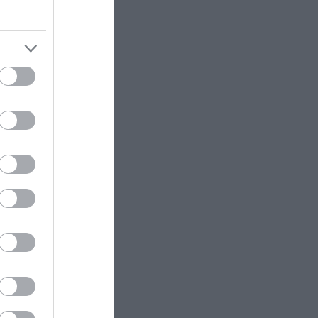
ΔΙΕΘΝΗΣ ΠΟΛΙΤΙΚΗ
22:23
ΗΠΑ: Η Γερουσία ενέκρινε νέο
πακέτο κυρώσεων κατά της
Ρωσίας
ram
ΚΟΣΜΟΣ
22:21
Κλιφ Λάιονς Ντόμπι: Δραπέτευσε
ο καταδικασμένος παιδοβιαστής
στη Σκωτία – Οι οδηγίες των
Αρχών προς τους πολίτες
ΚΑΙΡΟΣ
22:14
Όχι δεν είναι Al: Κεραυνός
άστραψε και «χτύπησε» ουράνιο
τόξο – Δείτε φωτογραφία από το
εντυπωσιακό φαινόμενο
ΠΑΡΑΣΚΗΝΙΟ
22:10
Ο Ενές Καντέρ δήλωσε συμμετοχή