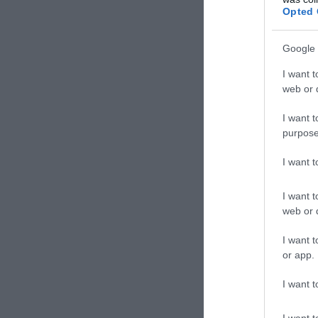
Opted 
TAGS:
ΗΠΑ
Google 
Δε
I want t
web or d
I want t
purpose
I want 
I want t
web or d
I want t
or app.
I want t
I want t