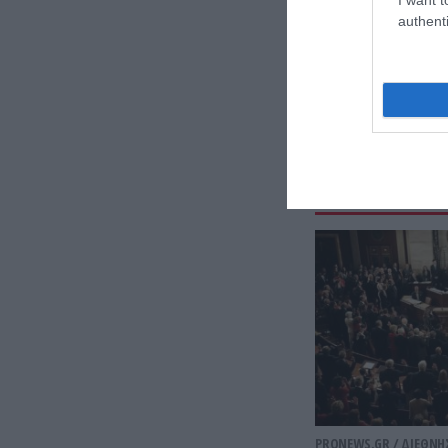
authenti
PRONEWS.GR /
ΔΙΕΘΝΗ