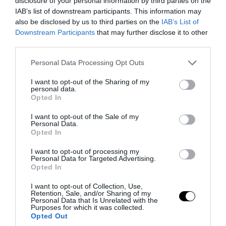
disclosure of your personal information by third parties on the
IAB’s list of downstream participants. This information may
Αποσυναρμολόγηση), εκπαίδευε την
also be disclosed by us to third parties on the
IAB’s List of
κοινή γνώμη ότι η έκρηξη είναι
Downstream Participants
that may further disclose it to other
«συλλογή δεδομένων» και πηγαινε
third parties.
παρακάτω.
Please note that this website/app uses one or more Google
Personal Data Processing Opt Outs
services and may gather and store information including but
Τώρα, το παιχνίδι αλλάζει. Οι μετοχές
not limited to your visit or usage behaviour. You may click to
I want to opt-out of the Sharing of my
personal data.
είναι τίτλοι ιδιοκτησίας. Μπορεί ο Μασκ
grant or deny consent to Google and its third-party tags to
Opted In
use your data for below specified purposes in below Google
να διατήρησε τον πλειοψηφικό έλεγχο
consent section.
I want to opt-out of the Sale of my
εκχωρώντας μόνο το 5%, όμως ο
Personal Data.
Opted In
εταιρικός νόμος των ΗΠΑ όμως
προστατεύει αυστηρά τους
I want to opt-out of processing my
Personal Data for Targeted Advertising.
μειοψηφούντες μετόχους. Από τη στιγμή
Opted In
που η SpaceX έγινε δημόσια (Public
I want to opt-out of Collection, Use,
Company), αν ένα fund που κατέχει έστω
Retention, Sale, and/or Sharing of my
Personal Data that Is Unrelated with the
και το 1% θεωρήσει ότι ο Μασκ «πετάει»
Purposes for which it was collected.
Opted Out
τα λεφτά τους σε αβέβαια σχέδια για τον