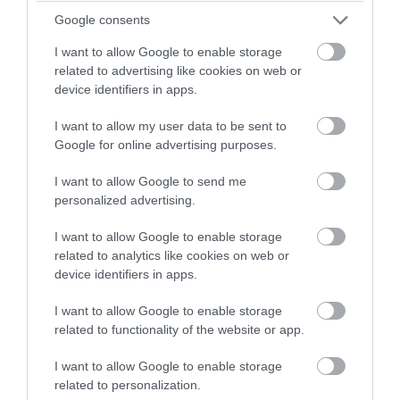
Άρη, μπορεί να του κάνει Μήνυση
Google consents
Κακοδιαχείρισης (Fiduciary Duty Lawsuit).
I want to allow Google to enable storage
Αυτό ακριβώς έπαθε στην Tesla, όταν
related to advertising like cookies on web or
ένας μικροεπενδυτής του ακύρωσε
device identifiers in apps.
δικαστικά το πακέτο αμοιβής του.
I want to allow my user data to be sent to
Google for online advertising purposes.
Επιπλέον, με το 5% να διαπραγματεύεται
ελεύθερα, η τιμή θα ανεβοκατεβαίνει
I want to allow Google to send me
personalized advertising.
κάθε δευτερόλεπτο. Μια αποτυχημένη
δοκιμή θα προκαλεί πλέον πανικό στο
I want to allow Google to enable storage
related to analytics like cookies on web or
ταμπλό, απειλώντας τη συνολική
device identifiers in apps.
αποτίμηση της εταιρείας – την οποία ο
Μασκ χρειάζεται ψηλά, καθώς τη
I want to allow Google to enable storage
related to functionality of the website or app.
χρησιμοποιεί ως εγγύηση στις τράπεζες
για τα προσωπικά του δάνεια.
I want to allow Google to enable storage
related to personalization.