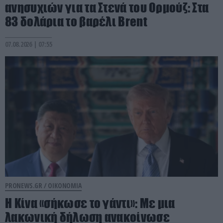
ανησυχιών για τα Στενά του Ορμούζ: Στα
83 δολάρια το βαρέλι Brent
07.08.2026 | 07:55
PRONEWS.GR /
ΟΙΚΟΝΟΜΙΑ
Η Κίνα «σήκωσε το γάντι»: Με μια
λακωνική δήλωση ανακοίνωσε