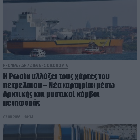
PRONEWS.GR /
ΔΙΕΘΝΗΣ ΟΙΚΟΝΟΜΙΑ
Η Ρωσία αλλάζει τους χάρτες του
πετρελαίου – Νέα «αρτηρία» μέσω
Αρκτικής και μυστικοί κόμβοι
μεταφοράς
02.08.2026 | 18:34