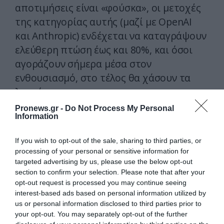
αποτιμήσεις είναι «φούσκα», οι μετοχές
της κατηγορίας αυτής (μαζί με OpenAI
και Anthropic) ενδέχεται να καταγράψουν
ελεύθερη πτώση έως και 80%, και όσοι
αγοράζουν σήμερα μέσα στον
ενθουσιασμό, στο τέλος θα χάσουν τα
λεφτά τους.
Pronews.gr -
Do Not Process My Personal
Από εταιρεία καινοτομίας, σε
Information
εταιρεία… λογιστών;
If you wish to opt-out of the sale, sharing to third parties, or
processing of your personal or sensitive information for
Η είσοδος στο χρηματιστήριο είναι
targeted advertising by us, please use the below opt-out
μια χρυσή παγίδα. Μέχρι χθες, η
section to confirm your selection. Please note that after your
SpaceX ήταν ένα «πειρατικό». Ο Μασκ
opt-out request is processed you may continue seeing
interest-based ads based on personal information utilized by
αποφάσιζε να ανατινάξει πέντε
us or personal information disclosed to third parties prior to
πυραύλους, το βάφτιζε χιουμοριστικά
your opt-out. You may separately opt-out of the further
RUD (Ταχεία Μη Προγραμματισμένη