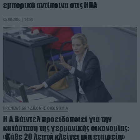
εμπορικά αντίποινα στις ΗΠΑ
05.08.2026 | 14:50
PRONEWS.GR /
ΔΙΕΘΝΗΣ ΟΙΚΟΝΟΜΙΑ
Η Α.Βάιντελ προειδοποιεί για την
κατάσταση της γερμανικής οικονομίας:
«Κάθε 20 λεπτά κλείνει μία εταιρεία»